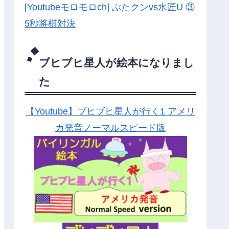
[Youtubeモロモロch] ぶたクンvs水匠U ③
5
秒将棋対決
ブヒブヒ星人が絵本になりまし
た
【Youtube】ブヒブヒ星人が行く1 アメリ
カ発音ノーマルスピード版