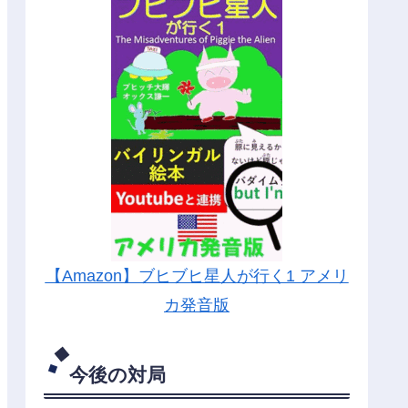
【Amazon】ブヒブヒ星人が行く1 アメリ
カ発音版
今後の対局