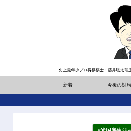
史上最年少プロ将棋棋士・藤井聡太竜
新着
今後の対局
#米国産生ジ