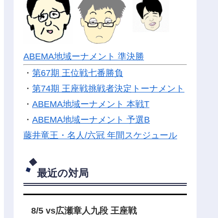
ABEMA地域ーナメント 準決勝
・
第67期 王位戦七番勝負
・
第74期 王座戦挑戦者決定トーナメント
・
ABEMA地域ーナメント 本戦T
・
ABEMA地域ーナメント 予選B
藤井竜王・名人/六冠 年間スケジュール
最近の対局
8/5 vs広瀬章人九段 王座戦