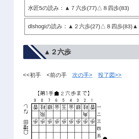
水匠5の読み：▲７六歩(77)△８四歩(83)
dlshogiの読み：▲２六歩(27)△８四歩(83)
▲２六歩
<<初手 <前の手
次の手>
投了図>>