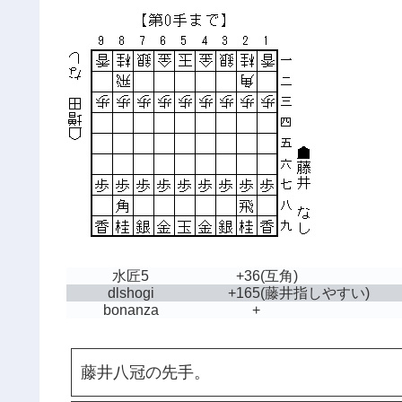
水匠5
+36
(互角)
dlshogi
+165
(藤井指しやすい)
bonanza
+
藤井八冠の先手。