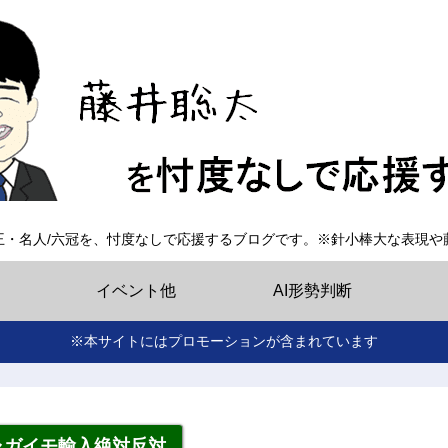
王・名人/六冠を、忖度なしで応援するブログです。※針小棒大な表現や
イベント他
AI形勢判断
※本サイトにはプロモーションが含まれています
ャガイモ輸入絶対反対