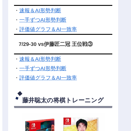
・
速報＆AI形勢判断
・
一手ずつAI形勢判断
・
評価値グラフ＆AI一致率
7/29-30 vs伊藤匠二冠 王位戦③
・
速報＆AI形勢判断
・
一手ずつAI形勢判断
・
評価値グラフ＆AI一致率
藤井聡太の将棋トレーニング