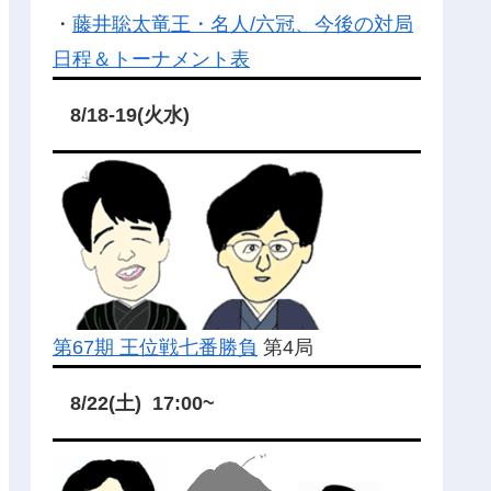
・
藤井聡太竜王・名人/六冠、今後の対局
日程＆トーナメント表
8/18-19(火水)
第67期 王位戦七番勝負
第4局
8/22(土) 17:00~