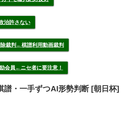
裁政治許さない
申告削除裁判←棋譜利用動画裁判
称元奨励会員←ニセ者に要注意！
宏 棋譜・一手ずつAI形勢判断 [朝日杯]