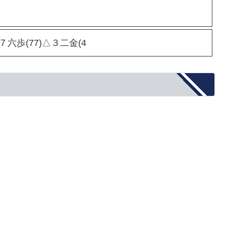
▲７六歩(77)△３二金(4