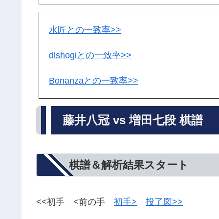
水匠との一致率>>
dlshogiとの一致率>>
Bonanzaとの一致率>>
藤井八冠 vs 増田七段 棋譜
棋譜＆解析結果スタート
<<初手 <前の手
初手>
投了図>>