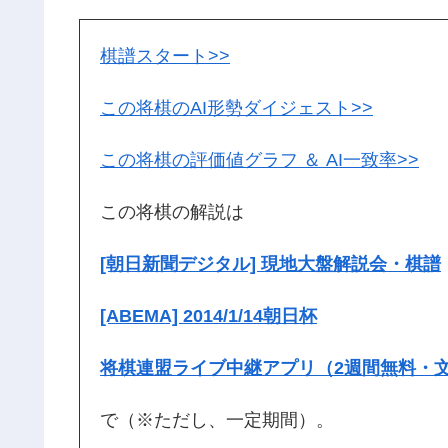
棋譜スタート>>
この将棋のAI形勢ダイジェスト>>
この将棋の評価値グラフ ＆ AI一致率>>
この将棋の解説は
[朝日新聞デジタル] 現地大盤解説会・棋譜
[ABEMA] 2014/1/14朝日杯
将棋連盟ライブ中継アプリ（2週間無料・
で（※ただし、一定期間）。