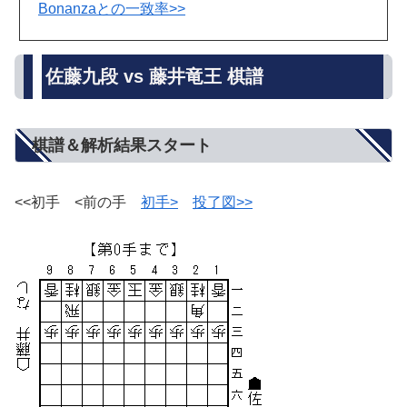
Bonanzaとの一致率>>
佐藤九段 vs 藤井竜王 棋譜
棋譜＆解析結果スタート
<<初手 <前の手
初手>
投了図>>