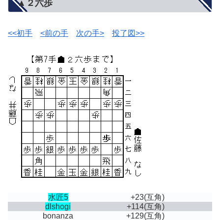
▲２六歩
<<初手
<前の手
次の手>
投了図>>
水匠5
+23
(互角)
dlshogi
+114
(互角)
bonanza
+129
(互角)