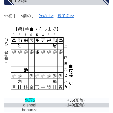
▲７六歩
<<初手 <前の手
次の手>
投了図>>
水匠5
+35
(互角)
dlshogi
+149
(互角)
bonanza
+