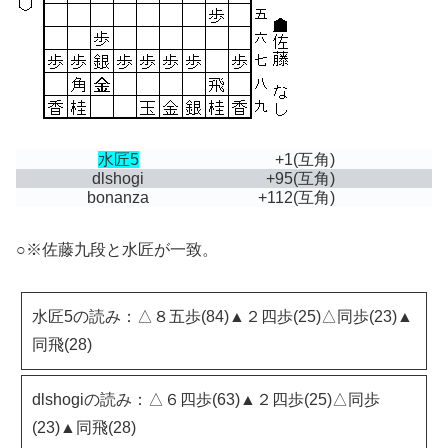
水匠5
+1
(互角)
dlshogi
+95
(互角)
bonanza
+112
(互角)
○※佐藤九段と水匠が一致。
水匠5の読み：△８五歩(84)▲２四歩(25)△同歩(23)▲
同飛(28)
dlshogiの読み：△６四歩(63)▲２四歩(25)△同歩
(23)▲同飛(28)