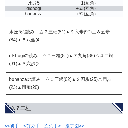
水匠5
+1
(互角)
dlshogi
+53
(互角)
bonanza
+52
(互角)
水匠5の読み：△７三桂(81)▲９六歩(97)△８五歩
(84)▲５八金(4
dlshogiの読み：△７三桂(81)▲７九角(88)△４二銀
(31)▲３六歩(3
bonanzaの読み：△６三銀(62)▲２四歩(25)△同歩
(23)▲同飛(28)
△７三桂
<<初手
<前の手
次の手>
投了図>>