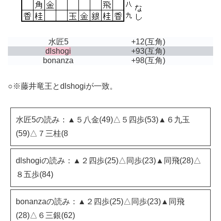
水匠5
+12
(互角)
dlshogi
+93
(互角)
bonanza
+98
(互角)
○※藤井竜王とdlshogiが一致。
水匠5の読み：▲５八金(49)△５四歩(53)▲６九玉
(59)△７三桂(8
dlshogiの読み：▲２四歩(25)△同歩(23)▲同飛(28)△
８五歩(84)
bonanzaの読み：▲２四歩(25)△同歩(23)▲同飛
(28)△６三銀(62)