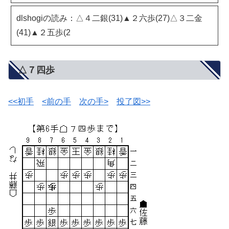
dlshogiの読み：△４二銀(31)▲２六歩(27)△３二金
(41)▲２五歩(2
△７四歩
<<初手
<前の手
次の手>
投了図>>