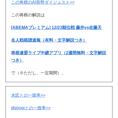
この将棋のAI形勢ダイジェスト>>
この将棋の解説は
[ABEMAプレミアム] 12/23順位戦 藤井vs佐藤天
名人戦棋譜速報（有料・文字解説つき）
将棋連盟ライブ中継アプリ（2週間無料・文字解説
つき）
で（※ただし、一定期間）。
水匠との一致率>>
dlshogiとの一致率>>