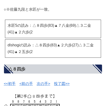
○※佐藤九段と水匠が一致。
水匠5の読み：△８四歩(83)▲７八金(69)△３二金
(41)▲２六歩(2
dlshogiの読み：△８四歩(83)▲２六歩(27)△３二金
(41)▲２五歩(2
△８四歩
<<初手
<前の手
次の手>
投了図>>