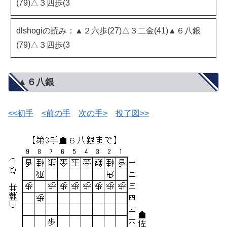
(79)△３四歩(3
dlshogiの読み：▲２六歩(27)△３二金(41)▲６八銀
(79)△３四歩(3
▲６八銀
<<初手
<前の手
次の手>
投了図>>