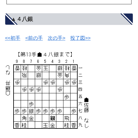
▲４八銀
<<初手
<前の手
次の手>
投了図>>