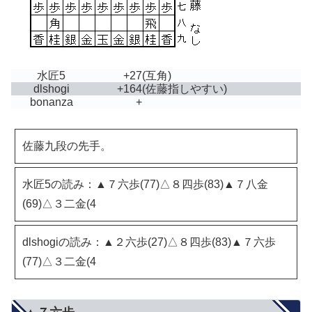
水匠5
+27
(互角)
dlshogi
+164
(佐藤指しやすい)
bonanza
+
佐藤九段の先手。
水匠5の読み：▲７六歩(77)△８四歩(83)▲７八金
(69)△３二金(4
dlshogiの読み：▲２六歩(27)△８四歩(83)▲７六歩
(77)△３二金(4