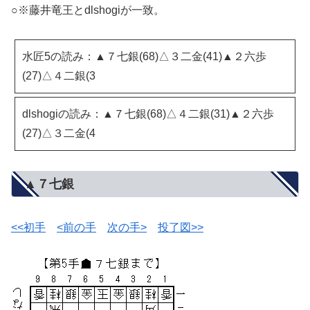
○※藤井竜王とdlshogiが一致。
水匠5の読み：▲７七銀(68)△３二金(41)▲２六歩
(27)△４二銀(3
dlshogiの読み：▲７七銀(68)△４二銀(31)▲２六歩
(27)△３二金(4
▲７七銀
<<初手
<前の手
次の手>
投了図>>