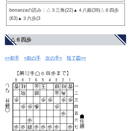
bonanzaの読み：△３三角(22)▲４八銀(39)△６四歩
(63)▲３六歩(3
△６四歩
<<初手
<前の手
次の手>
投了図>>