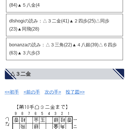
(84)▲５八金(4
dlshogiの読み：△３二金(41)▲２四歩(25)△同歩
(23)▲同飛(28)
bonanzaの読み：△３三角(22)▲４八銀(39)△６四歩
(63)▲３六歩(3
△３二金
<<初手
<前の手
次の手>
投了図>>