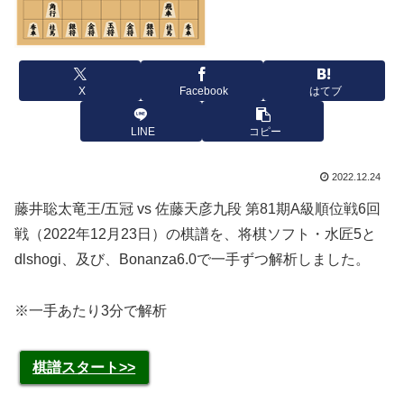
X
Facebook
はてブ
LINE
コピー
2022.12.24
藤井聡太竜王/五冠 vs 佐藤天彦九段 第81期A級順位戦6回
戦（2022年12月23日）の棋譜を、将棋ソフト・水匠5と
dlshogi、及び、Bonanza6.0で一手ずつ解析しました。
※一手あたり3分で解析
棋譜スタート>>