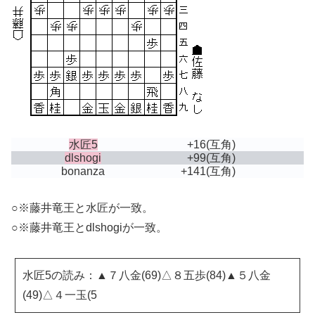
水匠5
+16
(互角)
dlshogi
+99
(互角)
bonanza
+141
(互角)
○※藤井竜王と水匠が一致。
○※藤井竜王とdlshogiが一致。
水匠5の読み：▲７八金(69)△８五歩(84)▲５八金
(49)△４一玉(5