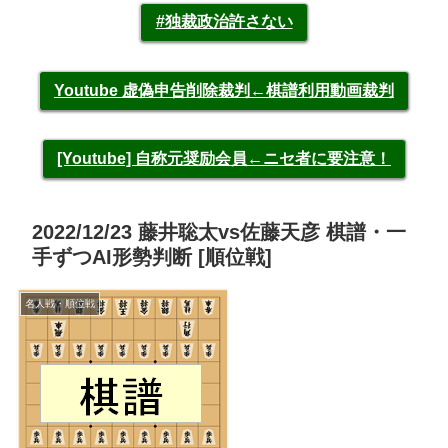
#独裁政治許さない
Youtube 虚偽申告削除裁判←棋譜利用動画裁判
[Youtube] 自称元奨励会員←ニセ者に要注意！
2022/12/23 藤井聡太vs佐藤天彦 棋譜・一
手ずつAI形勢判断 [順位戦]
名人戦・順位戦