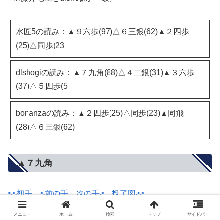
水匠5の読み：▲９六歩(97)△６三銀(62)▲２四歩
(25)△同歩(23
dlshogiの読み：▲７九角(88)△４二銀(31)▲３六歩
(37)△５四歩(5
bonanzaの読み：▲２四歩(25)△同歩(23)▲同飛
(28)△６三銀(62)
▲７九角
<<初手
<前の手
次の手>
投了図>>
メニュー
ホーム
検索
トップ
サイドバー