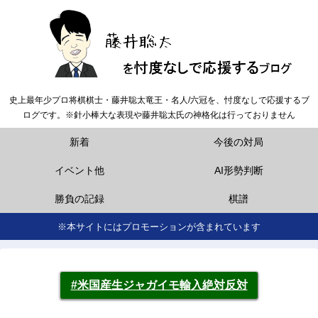
史上最年少プロ将棋棋士・藤井聡太竜王・名人/六冠を、忖度なしで応援するブ
ログです。※針小棒大な表現や藤井聡太氏の神格化は行っておりません
新着
今後の対局
イベント他
AI形勢判断
勝負の記録
棋譜
※本サイトにはプロモーションが含まれています
#米国産生ジャガイモ輸入絶対反対