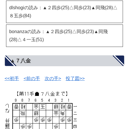
dlshogiの読み：▲２四歩(25)△同歩(23)▲同飛(28)△
８五歩(84)
bonanzaの読み：▲２四歩(25)△同歩(23)▲同飛
(28)△４一玉(51)
▲７八金
<<初手
<前の手
次の手>
投了図>>