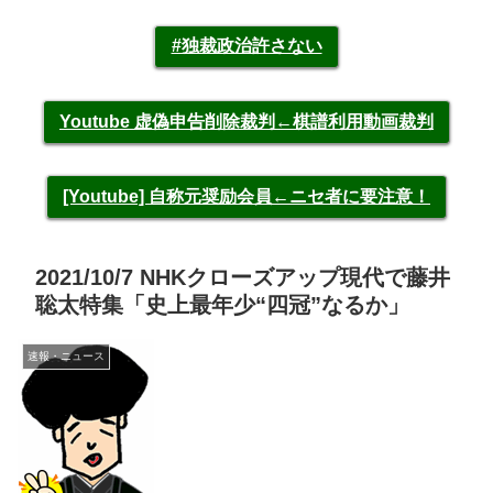
#独裁政治許さない
Youtube 虚偽申告削除裁判←棋譜利用動画裁判
[Youtube] 自称元奨励会員←ニセ者に要注意！
2021/10/7 NHKクローズアップ現代で藤井
聡太特集「史上最年少“四冠”なるか」
速報・ニュース