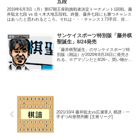
五段
2019年6月3日（月）第67期王座戦挑戦者決定トーナメント1回戦。藤
井聡太七段 vs 佐々木大地五段戦。終盤、藤井七段にも勝つチャンス
はあったと思われるところ。それは・・・チャンス１73手目、佐々
木五段の▲６五桂が「悪手」ないし「疑問手」...
サンケイスポーツ特別版「藤井棋
速報・ニュース
聖誕生」8/24発売
「藤井棋聖誕生」のサンケイスポーツ特
別版（雑誌）が2020年8月24日に発売さ
れる。※アマゾンだと8/26~。買い物から
帰ったらウチにも届いてました。とじ込
みのポスター最高じゃないですか～？
(∩˃o˂∩)♡裏表1枚が勿体ない💦 pic.tw...
2021/10/4 藤井聡太vs広瀬章人 棋譜・一
手ずつAI形勢判断 [王将リーグ]