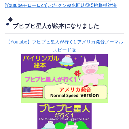
[Youtubeモロモロch] ぶたクンvs水匠U ③ 5
秒将棋対決
ブヒブヒ星人が絵本になりました
【Youtube】ブヒブヒ星人が行く1 アメリカ発音ノーマル
スピード版