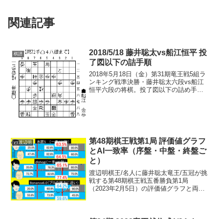
関連記事
2018/5/18 藤井聡太vs船江恒平 投
棋譜
了図以下の詰手順
2018年5月18日（金）第31期竜王戦5組ラ
ンキング戦準決勝・藤井聡太六段vs船江
恒平六段の将棋。投了図以下の詰め手順
は以下の通り（将棋ソフトAperyで確認し
ました）。詰め手順スタート>>藤井vs船
江・投了図以下の手順投了図<<投了
図 ...
第48期棋王戦第1局 評価値グラフ
vs渡辺明
とAI一致率（序盤・中盤・終盤ご
と）
渡辺明棋王/名人に藤井聡太竜王/五冠が挑
戦する第48期棋王戦五番勝負第1局
（2023年2月5日）の評価値グラフと両対
局者のAI一致率を序盤・中盤・終盤ごと
に。水匠5、dlshogi、Bonanza6.0で。※
数値は、パソコン環境や解析条件等...