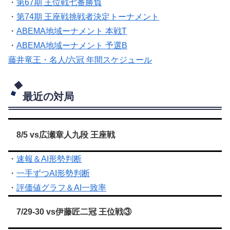
・
第67期 王位戦七番勝負
・
第74期 王座戦挑戦者決定トーナメント
・
ABEMA地域ーナメント 本戦T
・
ABEMA地域ーナメント 予選B
藤井竜王・名人/六冠 年間スケジュール
最近の対局
8/5 vs広瀬章人九段 王座戦
・
速報＆AI形勢判断
・
一手ずつAI形勢判断
・
評価値グラフ＆AI一致率
7/29-30 vs伊藤匠二冠 王位戦③