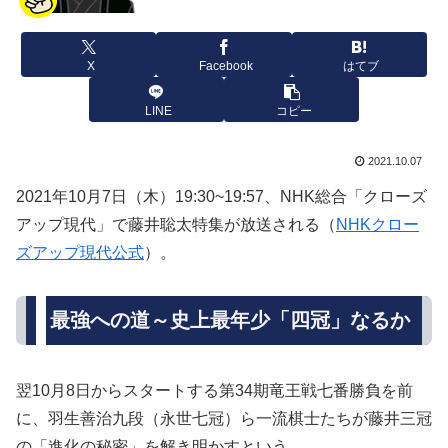
X
Facebook
はてブ
LINE
コピー
2021.10.07
2021年10月7日（木）19:30~19:57、NHK総合「クローズ
アップ現代」で藤井聡太特集が放送される（
NHKクロー
ズアップ現代公式
）。
最強への道～史上最年少「四冠」なるか
翌10月8日からスタートする第34期竜王戦七番勝負を前
に、羽生善治九段（永世七冠）ら一流棋士たちが藤井三冠
の「進化の秘密」を解き明かすという。