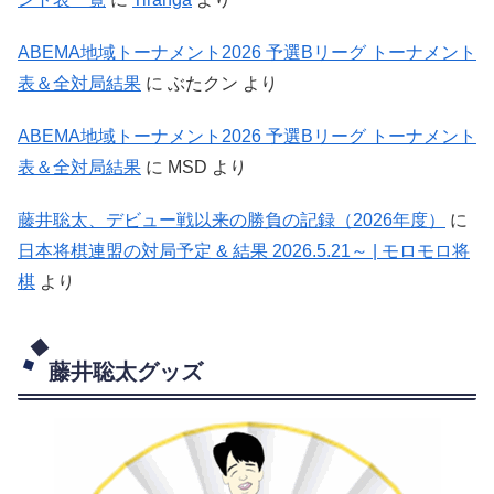
ABEMA地域トーナメント2026 予選Bリーグ トーナメント
表＆全対局結果
に
ぶたクン
より
ABEMA地域トーナメント2026 予選Bリーグ トーナメント
表＆全対局結果
に
MSD
より
藤井聡太、デビュー戦以来の勝負の記録（2026年度）
に
日本将棋連盟の対局予定 & 結果 2026.5.21～ | モロモロ将
棋
より
藤井聡太グッズ