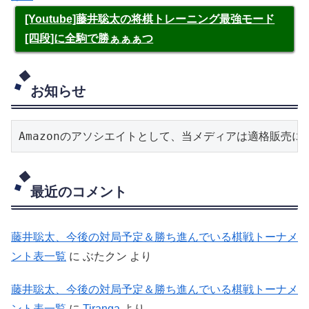
[Youtube]藤井聡太の将棋トレーニング最強モード
[四段]に全駒で勝ぁぁぁつ
お知らせ
Amazonのアソシエイトとして、当メディアは適格販売
最近のコメント
藤井聡太、今後の対局予定＆勝ち進んでいる棋戦トーナメ
ント表一覧
に
ぶたクン
より
藤井聡太、今後の対局予定＆勝ち進んでいる棋戦トーナメ
ント表一覧
に
Tiranga
より