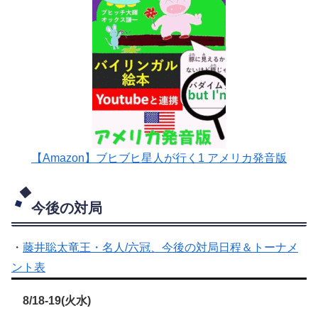
【Amazon】ブヒブヒ星人が行く1 アメリカ発音版
今後の対局
・
藤井聡太竜王・名人/六冠、今後の対局日程＆トーナメ
ント表
8/18-19(火水)