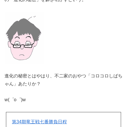
進化の秘密とはやはり、不二家のおやつ「コロコロしばち
ゃん」あたりか？
w(゜o゜)w
第34期竜王戦七番勝負日程