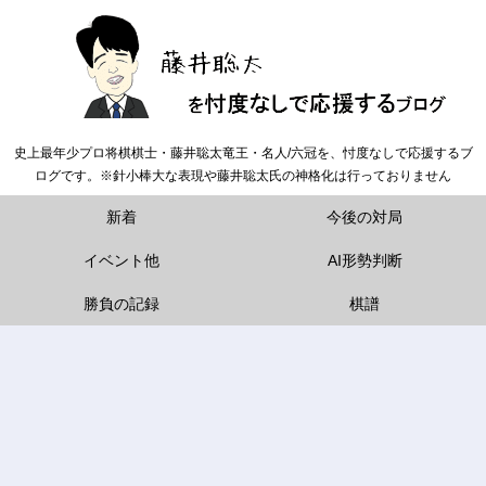
史上最年少プロ将棋棋士・藤井聡太竜王・名人/六冠を、忖度なしで応援するブ
ログです。※針小棒大な表現や藤井聡太氏の神格化は行っておりません
新着
今後の対局
イベント他
AI形勢判断
勝負の記録
棋譜