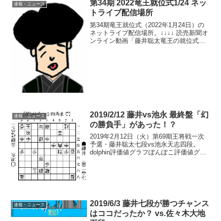
第34期 2022竜王就位式1/24 ネッ
速報・ニュース
トライブ配信場所
第34期竜王就位式（2022年1月24日）の
ネットライブ配信場所。↓↓↓↓ 読売新聞オ
ンライン動画「藤井聡太竜王の就位式」
18:00~会場は東京都渋谷区のセルリアン
タワー東急ホテル「どこで見られる
の？？？」状態がずっと続いていました
が、つい...
2019/2/12 藤井vs池永 最終盤「幻
速報・ニュース
の勝負手」があった！？
2019年2月12日（火）第69期王将戦一次
予選・藤井聡太七段vs池永天志四段。
dolphin評価値グラフぽんぽこ評価値グラ
フ池永四段、132手目△8六飛が「痛恨の
一手」として認知されているところ…実
はその後、池永四段に起死回生の勝負手
があ...
2019/6/3 藤井七段が勝つチャンス
速報・ニュース
はココだったか？ vs.佐々木大地