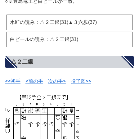
○※豊島竜王と白ビールが一致。
水匠の読み：△２二銀(31)▲３六歩(37)
白ビールの読み：△２二銀(31)
△２二銀
<<初手
<前の手
次の手>
投了図>>