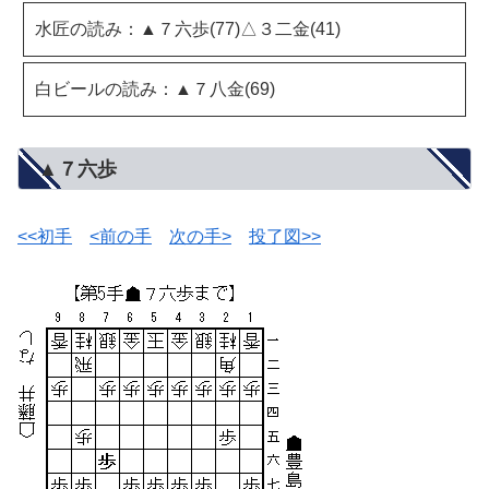
水匠の読み：▲７六歩(77)△３二金(41)
白ビールの読み：▲７八金(69)
▲７六歩
<<初手
<前の手
次の手>
投了図>>