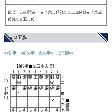
白ビールの読み：▲７六歩(77)△３二金(41)▲７八金
(69)△８五歩(8
▲２五歩
<<初手
<前の手
次の手>
投了図>>