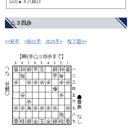
(22)▲４八銀(3
△３四歩
<<初手
<前の手
次の手>
投了図>>