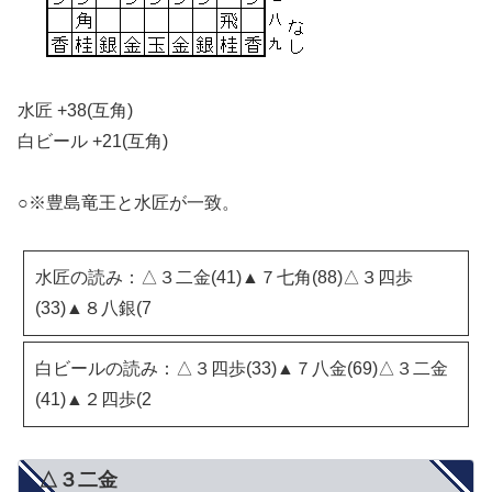
水匠 +38(互角)
白ビール +21(互角)
○※豊島竜王と水匠が一致。
水匠の読み：△３二金(41)▲７七角(88)△３四歩
(33)▲８八銀(7
白ビールの読み：△３四歩(33)▲７八金(69)△３二金
(41)▲２四歩(2
△３二金