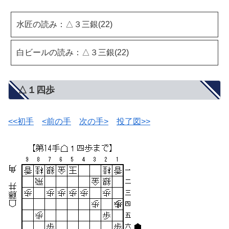
水匠の読み：△３三銀(22)
白ビールの読み：△３三銀(22)
△１四歩
<<初手
<前の手
次の手>
投了図>>