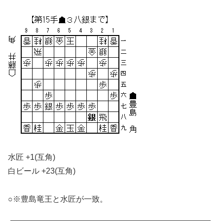
水匠 +1(互角)
白ビール +23(互角)
○※豊島竜王と水匠が一致。