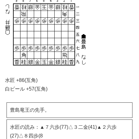
水匠 +86(互角)
白ビール +57(互角)
豊島竜王の先手。
水匠の読み：▲７六歩(77)△３二金(41)▲２六歩
(27)△８四歩(8