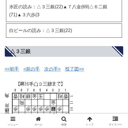
水匠の読み：△３三銀(22)▲７八金(69)△６二銀
(71)▲３六歩(3
白ビールの読み：△３三銀(22)
△３三銀
<<初手
<前の手
次の手>
投了図>>
メニュー
ホーム
検索
トップ
サイドバー