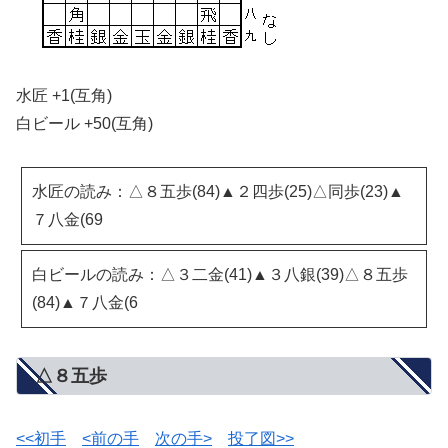
水匠 +1(互角)
白ビール +50(互角)
水匠の読み：△８五歩(84)▲２四歩(25)△同歩(23)▲
７八金(69
白ビールの読み：△３二金(41)▲３八銀(39)△８五歩
(84)▲７八金(6
△８五歩
<<初手
<前の手
次の手>
投了図>>