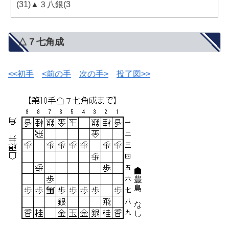
(31)▲３八銀(3
△７七角成
<<初手
<前の手
次の手>
投了図>>