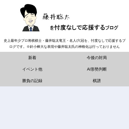
史上最年少プロ将棋棋士・藤井聡太竜王・名人/六冠を、忖度なしで応援するブ
ログです。※針小棒大な表現や藤井聡太氏の神格化は行っておりません
新着
今後の対局
イベント他
AI形勢判断
勝負の記録
棋譜