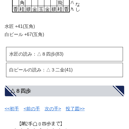
水匠 +41(互角)
白ビール +67(互角)
水匠の読み：△８四歩(83)
白ビールの読み：△３二金(41)
△８四歩
<<初手
<前の手
次の手>
投了図>>