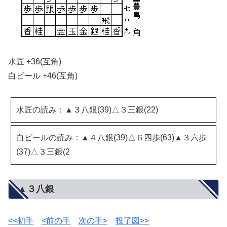
水匠 +36(互角)
白ビール +46(互角)
水匠の読み：▲３八銀(39)△３三銀(22)
白ビールの読み：▲４八銀(39)△６四歩(63)▲３六歩
(37)△３三銀(2
▲３八銀
<<初手
<前の手
次の手>
投了図>>