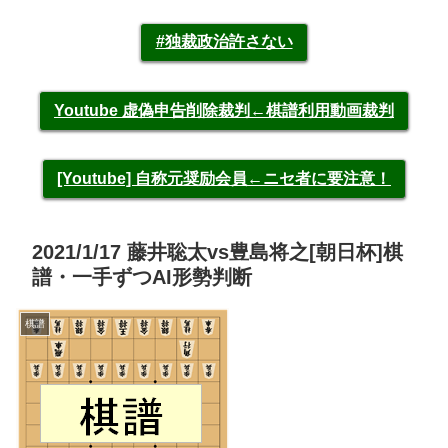
#独裁政治許さない
Youtube 虚偽申告削除裁判←棋譜利用動画裁判
[Youtube] 自称元奨励会員←ニセ者に要注意！
2021/1/17 藤井聡太vs豊島将之[朝日杯]棋
譜・一手ずつAI形勢判断
棋譜