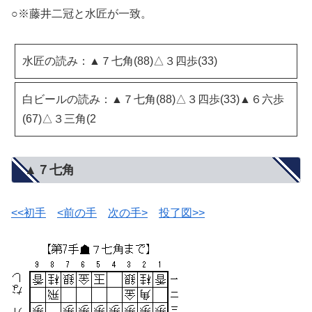
○※藤井二冠と水匠が一致。
水匠の読み：▲７七角(88)△３四歩(33)
白ビールの読み：▲７七角(88)△３四歩(33)▲６六歩
(67)△３三角(2
▲７七角
<<初手
<前の手
次の手>
投了図>>