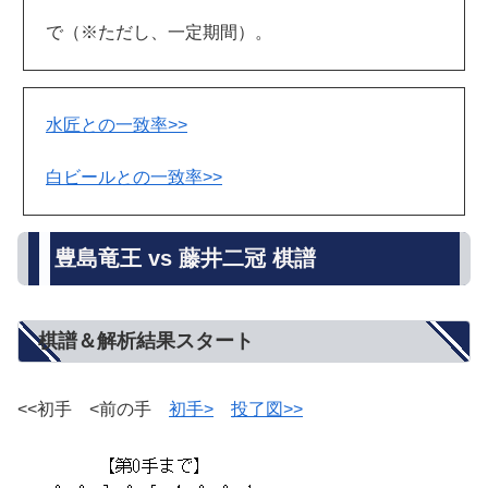
で（※ただし、一定期間）。
水匠との一致率>>
白ビールとの一致率>>
豊島竜王 vs 藤井二冠 棋譜
棋譜＆解析結果スタート
<<初手 <前の手
初手>
投了図>>