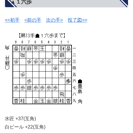
▲１六歩
<<初手
<前の手
次の手>
投了図>>
水匠 +37(互角)
白ビール +22(互角)