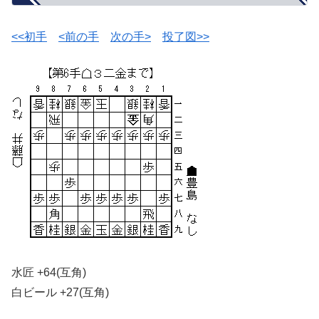
<<初手
<前の手
次の手>
投了図>>
水匠 +64(互角)
白ビール +27(互角)