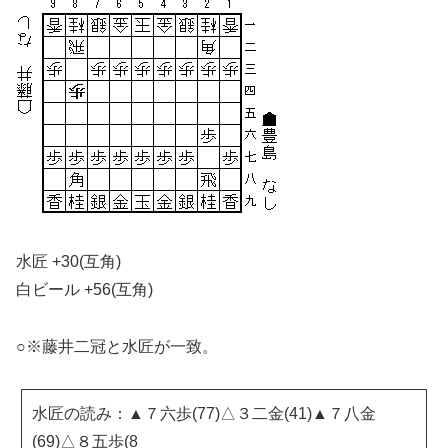
水匠 +30(互角)
白ビール +56(互角)
○※藤井二冠と水匠が一致。
水匠の読み：▲７六歩(77)△３二金(41)▲７八金
(69)△８五歩(8