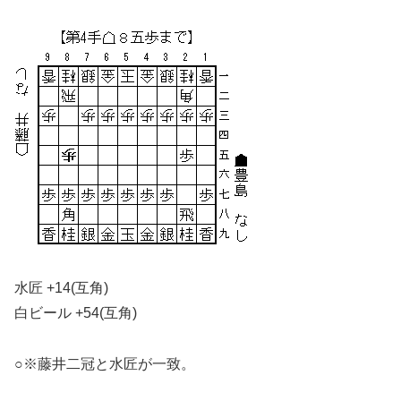
水匠 +14(互角)
白ビール +54(互角)
○※藤井二冠と水匠が一致。