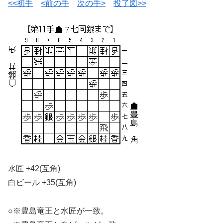
<<初手
<前の手
次の手>
投了図>>
水匠 +42(互角)
白ビール +35(互角)
○※豊島竜王と水匠が一致。