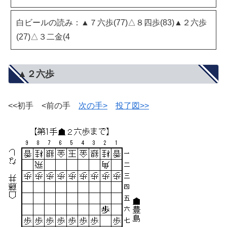
白ビールの読み：▲７六歩(77)△８四歩(83)▲２六歩
(27)△３二金(4
▲２六歩
<<初手 <前の手
次の手>
投了図>>