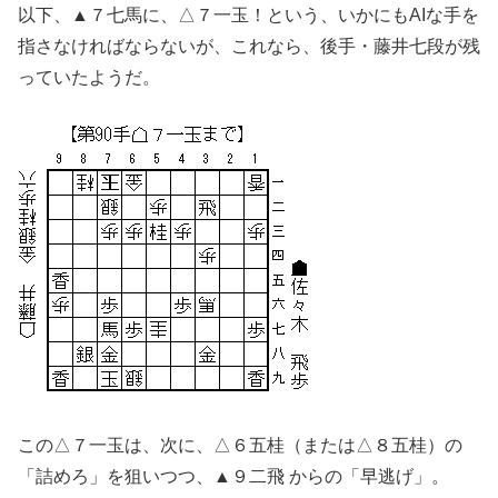
以下、▲７七馬に、△７一玉！という、いかにもAIな手を
指さなければならないが、これなら、後手・藤井七段が残
っていたようだ。
この△７一玉は、次に、△６五桂（または△８五桂）の
「詰めろ」を狙いつつ、▲９二飛 からの「早逃げ」。