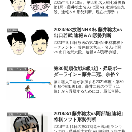
2025年4月9-10日。第83期名人戦七番勝負
第1局・藤井聡太名人/七冠 vs 永瀬拓矢九
段。速報＆AI形勢判断。現在の形勢（終
局）中継・解説・消費時間ほか情報21:00
頃確認まで、藤井名人の勝ち（藤井1-0永
瀬）。第2局は4/29-30...
2023/9/3放送NHK杯 藤井聡太vs
NHK杯
出口若武 速報＆AI形勢判断
2023年9月3日放送の第73回NHK杯将棋ト
ーナメント・ 藤井聡太竜王・名人/七冠
vs 出口若武六段。速報＆AI形勢判断。現
在の形勢（終局）まで、藤井七冠の勝
ち。一手ずつAI形勢判断>>評価値グラフ
＆AI一致率>>水匠5-Mate:16...
第80期順位戦B級1組・昇級ボー
速報・ニュース
ダーライン～藤井二冠、余裕？
藤井聡太二冠が参加する2021年度・第80
期順位戦B級1組。藤井二冠の位置（11
位）から昇級するためには、最低何勝何
敗が必要か？ 昇級ボーダーラインは…動
画で見る⇒ 第80期順位戦B1昇級ボーダー
ライン9勝3敗以上なら100％昇級か？順位
戦...
2018/3/1藤井聡太vs阿部隆[速報]
速報・ニュース
将棋ソフト形勢判断
2018年3月1日の第31期竜王戦5組ランキ
ング戦・藤井聡太六段 vs 阿部隆八段の将