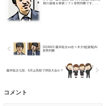
棋の速報＆将棋ソフト形勢判断です。棋
譜（将棋ソフト解析付き）はコチラ>>藤
井六段の先手でスタート今日は、藤井六
段、先手を引き当てました。初手▲２六
歩スター...
2019/6/3 藤井聡太vs佐々木大地[速報]AI
形勢判断
藤井聡太七段、6月は高校で球技大会か？
コメント