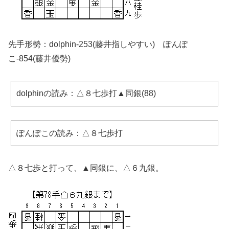
先手形勢：dolphin-253(藤井指しやすい) ぽんぽ
こ-854(藤井優勢)
dolphinの読み：△８七歩打▲同銀(88)
ぽんぽこの読み：△８七歩打
△８七歩と打って、▲同銀に、△６九銀。