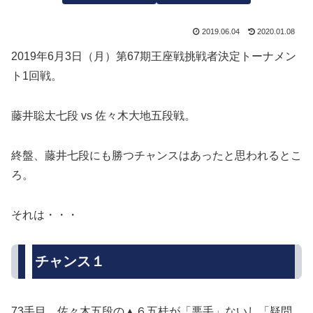
2019.06.04
2020.01.08
2019年6月3日（月）第67期王座戦挑戦者決定トーナメン
ト1回戦。
藤井聡太七段 vs 佐々木大地五段戦。
終盤、藤井七段にも勝つチャンスはあったと思われるとこ
ろ。
それは・・・
チャンス１
73手目、佐々木五段の▲６五桂が「悪手」ないし「疑問