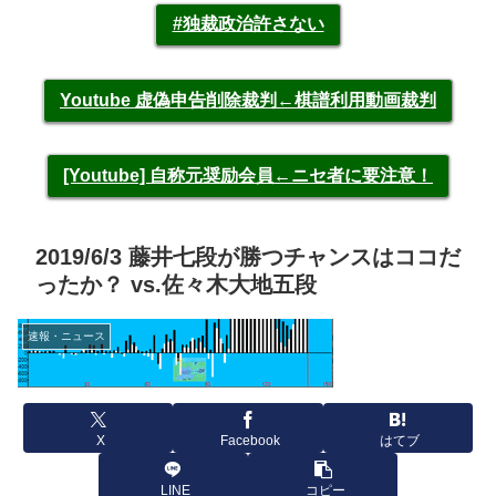
#独裁政治許さない
Youtube 虚偽申告削除裁判←棋譜利用動画裁判
[Youtube] 自称元奨励会員←ニセ者に要注意！
2019/6/3 藤井七段が勝つチャンスはココだ
ったか？ vs.佐々木大地五段
速報・ニュース
X
Facebook
はてブ
LINE
コピー