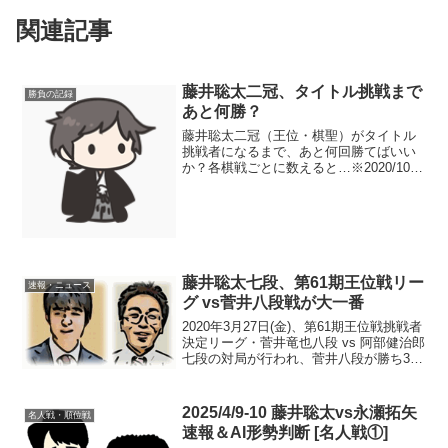
関連記事
藤井聡太二冠、タイトル挑戦まで
勝負の記録
あと何勝？
藤井聡太二冠（王位・棋聖）がタイトル
挑戦者になるまで、あと何回勝てばいい
か？各棋戦ごとに数えると…※2020/10/5
の対局終了時点※第70期王将戦挑戦者ま
で…渡辺明王将への挑戦権獲得まで、あ
と5勝ほど。※王将リーグで4勝、プレー
オフで1勝...
藤井聡太七段、第61期王位戦リー
速報・ニュース
グ vs菅井八段戦が大一番
2020年3月27日(金)、第61期王位戦挑戦者
決定リーグ・菅井竜也八段 vs 阿部健治郎
七段の対局が行われ、菅井八段が勝ち3勝
0敗に。白組の優勝争いは、菅井八段、同
じ3勝0敗の藤井聡太七段、2勝1敗の羽生
善治九段の3人に絞られた。4/10...
2025/4/9-10 藤井聡太vs永瀬拓矢
名人戦・順位戦
速報＆AI形勢判断 [名人戦①]