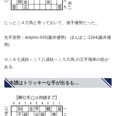
じっと△４六馬と寄っておいて、後手優勢だった。
先手形勢：dolphin-935(藤井優勢) ぽんぽこ-1264(藤井優
勢)
※△６七成桂～△７八成桂～△５六馬 の王手飛車の筋が
ある。
本譜はトリッキーな手が出るも…