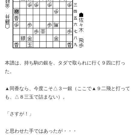
本譜は、持ち駒の銀を、タダで取られに行く９四に打っ
た。
▲同香なら、今度こそ△３一銀（ここで▲９二飛と打って
も、△８三玉で詰まない）。
「さすが！」
と思わせた手ではあったが・・・