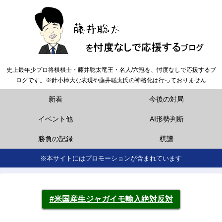
史上最年少プロ将棋棋士・藤井聡太竜王・名人/六冠を、忖度なしで応援するブ
ログです。※針小棒大な表現や藤井聡太氏の神格化は行っておりません
新着
今後の対局
イベント他
AI形勢判断
勝負の記録
棋譜
※本サイトにはプロモーションが含まれています
#米国産生ジャガイモ輸入絶対反対