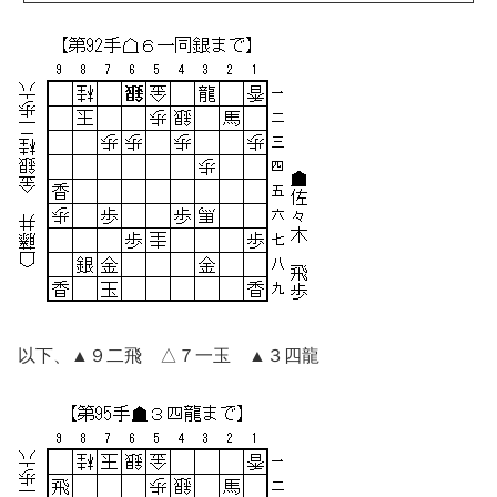
以下、▲９二飛 △７一玉 ▲３四龍