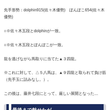
先手形勢：dolphin915(佐々木優勢) ぽんぽこ654(佐々木
優勢)
○※佐々木五段とdolphinが一致。
○※佐々木五段とぽんぽこが一致。
龍を逃げながら馬取りに当てた▲３四龍。
※これに対して、△５八馬は、▲９四龍と取られて負け筋
（先手玉に詰みなし。）。
この後は、藤井七段にとって、厳しい展開となった…
最後まで魅せたが…