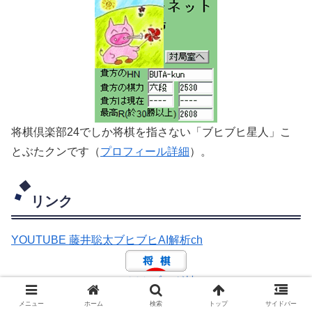
将棋倶楽部24でしか将棋を指さない「ブヒブヒ星人」こ
とぶたクンです（
プロフィール詳細
）。
リンク
YOUTUBE 藤井聡太ブヒブヒAI解析ch
にほんブログ村
メニュー
ホーム
検索
トップ
サイドバー