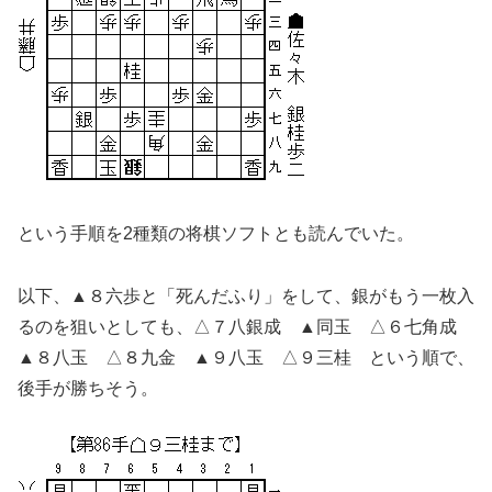
という手順を2種類の将棋ソフトとも読んでいた。
以下、▲８六歩と「死んだふり」をして、銀がもう一枚入
るのを狙いとしても、△７八銀成 ▲同玉 △６七角成
▲８八玉 △８九金 ▲９八玉 △９三桂 という順で、
後手が勝ちそう。