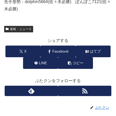
先手形勢：dolphin5664(佐々木必勝) ぽんぽこ7121(佐々
木必勝)
速報・ニュース
シェアする
X
Facebook
はてブ
LINE
コピー
ぶたクンをフォローする
ぶたクン