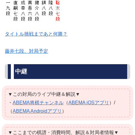
タイトル挑戦まであと何勝？
藤井七段、対局予定
中継
▼この対局のライブ中継＆解説▼
・
ABEMA将棋チャンネル
（
ABEMA iOSアプリ
）/
（
ABEMA Androidアプリ
）
▼ここまでの棋譜・消費時間、解説＆対局者情報▼