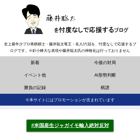
史上最年少プロ将棋棋士・藤井聡太竜王・名人/六冠を、忖度なしで応援するブ
ログです。※針小棒大な表現や藤井聡太氏の神格化は行っておりません
新着
今後の対局
イベント他
AI形勢判断
勝負の記録
棋譜
※本サイトにはプロモーションが含まれています
#米国産生ジャガイモ輸入絶対反対