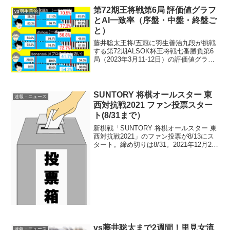
間ほか情報14:25頃確認まで、千日...
第72期王将戦第6局 評価値グラフ
vs羽生善治
とAI一致率（序盤・中盤・終盤ご
と）
藤井聡太王将/五冠に羽生善治九段が挑戦
する第72期ALSOK杯王将戦七番勝負第6
局（2023年3月11-12日）の評価値グラフ
と両対局者のAI一致率を序盤・中盤・終
盤ごとに。水匠5、dlshogi、Bonanza6.0
で。※数値は、パソコン...
SUNTORY 将棋オールスター 東
速報・ニュース
西対抗戦2021 ファン投票スター
ト(8/31まで）
新棋戦「SUNTORY 将棋オールスター 東
西対抗戦2021」のファン投票が8/13にス
タート。締め切りは8/31。2021年12月26
日決勝戦・視聴方法参照：日本将棋連盟
公式「SUNTORY将棋オールスター東西
対抗戦2021 ファン投票開...
vs藤井聡太まで2週間！里見女流
速報・ニュース