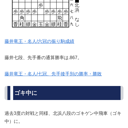
藤井竜王・名人/六冠の振り駒成績
藤井七段、先手番の通算勝率は.867。
藤井竜王・名人/七冠、先手後手別の勝率・勝敗
ゴキ中に
過去3度の対戦と同様、北浜八段のゴキゲン中飛車（ゴキ
中）に。