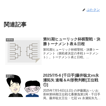
ぶたクン
関連記事
第91期ヒューリック杯棋聖戦・決
棋聖戦
勝トーナメント表＆日程
第91期ヒューリック杯棋聖戦・決勝トー
ナメント（挑戦者決定の本戦トーナメン
ト）。トーナメント表と日程。
※2020/6/4 更新トーナメント表＆日程決
勝戦も一発勝負（番勝負ではない）の
で、4連勝で渡辺明棋聖への挑戦権を獲
得。五番勝負第一局は6...
2025/7/5-6 [千日手]藤井聡太vs永
王位戦
瀬拓矢 速報＆AI形勢判断[王位戦
①]
2025年7月5-6日(土日) の伊藤園お～いお
茶杯第66期王位戦七番勝負第1局・千日手
局。藤井聡太王位・七冠 vs 永瀬拓矢九
段。速報＆AI形勢判断。指し直し局>>現
在の形勢（千日手）中継・解説・消費時