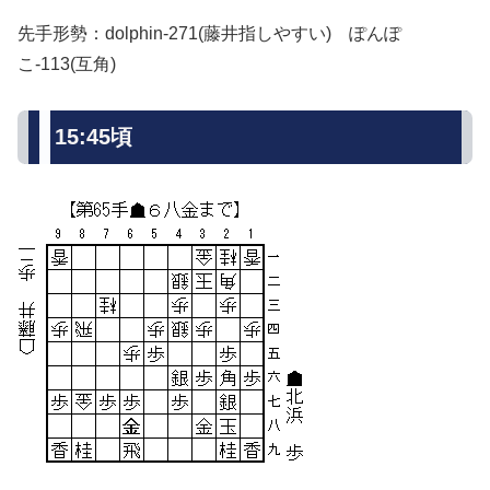
先手形勢：dolphin-271(藤井指しやすい) ぽんぽ
こ-113(互角)
15:45頃