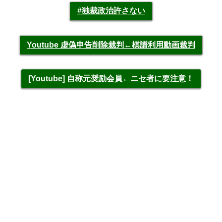
#独裁政治許さない
Youtube 虚偽申告削除裁判←棋譜利用動画裁判
[Youtube] 自称元奨励会員←ニセ者に要注意！