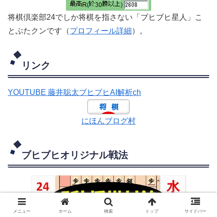
将棋倶楽部24でしか将棋を指さない「ブヒブヒ星人」こ
とぶたクンです（
プロフィール詳細
）。
リンク
YOUTUBE 藤井聡太ブヒブヒAI解析ch
にほんブログ村
ブヒブヒオリジナル戦法
メニュー
ホーム
検索
トップ
サイドバー