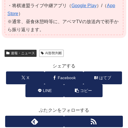
・将棋連盟ライブ中継アプリ（
Google Play
）/（
App
Store
）
※通常、昼食休憩時等に、アベマTVの放送内で初手か
ら振り返ります。
速報・ニュース
AI形勢判断
シェアする
X
Facebook
はてブ
LINE
コピー
ぶたクンをフォローする