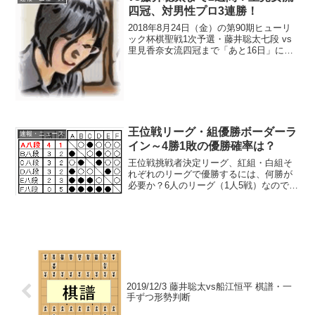
四冠、対男性プロ3連勝！
2018年8月24日（金）の第90期ヒューリ
ック杯棋聖戦1次予選・藤井聡太七段 vs
里見香奈女流四冠まで「あと16日」に迫
った8月8日（水）。8/24藤井聡太七段 vs
里見香奈女流四冠形勢判断里見女流四冠
が、第12回朝日杯将棋オープン戦...
王位戦リーグ・組優勝ボーダーラ
速報・ニュース
イン～4勝1敗の優勝確率は？
王位戦挑戦者決定リーグ、紅組・白組そ
れぞれのリーグで優勝するには、何勝が
必要か？6人のリーグ（1人5戦）なので、
5勝0敗なら文句なしで単独1位＝即優勝。
では、4勝1敗や3勝2敗ならどのくらいの
確率で優勝できるのか？2000年（第41
期）以降...
2019/12/3 藤井聡太vs船江恒平 棋譜・一
手ずつ形勢判断