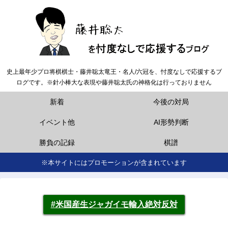
史上最年少プロ将棋棋士・藤井聡太竜王・名人/六冠を、忖度なしで応援するブ
ログです。※針小棒大な表現や藤井聡太氏の神格化は行っておりません
新着
今後の対局
イベント他
AI形勢判断
勝負の記録
棋譜
※本サイトにはプロモーションが含まれています
#米国産生ジャガイモ輸入絶対反対