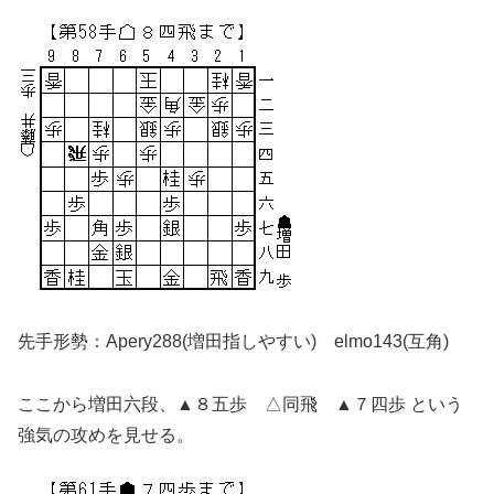
先手形勢：Apery288(増田指しやすい) elmo143(互角)
ここから増田六段、▲８五歩 △同飛 ▲７四歩 という
強気の攻めを見せる。