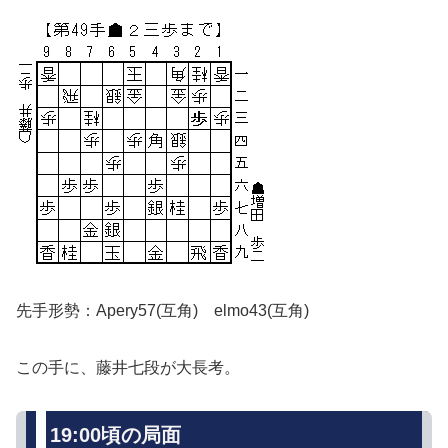
先手形勢：Apery57(互角) elmo43(互角)
この手に、藤井七段が大長考。
19:00頃の局面