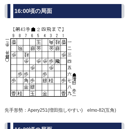
16:00頃の局面
先手形勢：Apery251(増田指しやすい) elmo-82(互角)