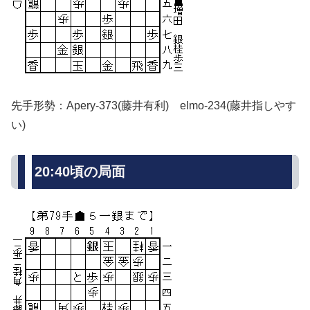
先手形勢：Apery-373(藤井有利) elmo-234(藤井指しやす
い)
20:40頃の局面