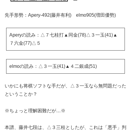
先手形勢：Apery-492(藤井有利) elmo905(増田優勢)
Aperyの読み：△７七桂打▲同金(78)△３一玉(41)▲
７六金(77)△５
elmoの読み：△３一玉(41)▲４二銀成(51)
いかにも将棋ソフトな手だが、△３一玉なら無問題だった
ということか？
※ちょっと理解困難だが…※
本譜、藤井七段は、△３三桂としたが、これは「悪手」判