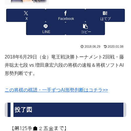
X
Facebook
はてブ
LINE
コピー
2018.06.29
2020.01.08
2018年6月29日（金）竜王戦決勝トーナメント2回戦・藤
井聡太七段 vs 増田康宏六段の将棋の速報＆将棋ソフトAI
形勢判断です。
この将棋の棋譜・一手ずつAI形勢判断はコチラ>>
投了図