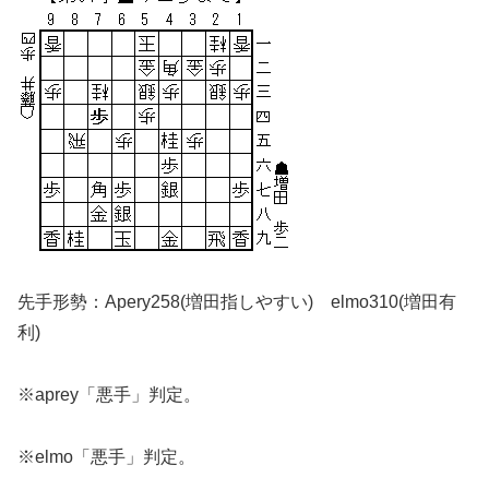
先手形勢：Apery258(増田指しやすい) elmo310(増田有
利)
※aprey「悪手」判定。
※elmo「悪手」判定。