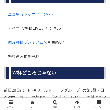
・
ニコ生（トップページへ）
・アベマTV将棋LIVEチャンネル
・
囲碁将棋プレミアム
※月額990円
・将棋連盟携帯中継
W杯どころじゃない
前日28日は、FIFAワールドカップグループHの第3戦・日
本vsポーランドが行われ、日本中がテレビにくぎ付けとな
った。
メニュー
ホーム
検索
トップ
サイドバー