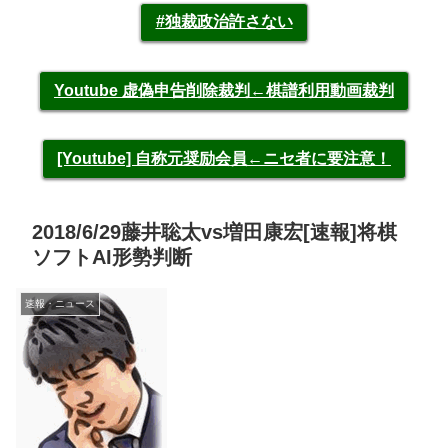
#独裁政治許さない
Youtube 虚偽申告削除裁判←棋譜利用動画裁判
[Youtube] 自称元奨励会員←ニセ者に要注意！
2018/6/29藤井聡太vs増田康宏[速報]将棋
ソフトAI形勢判断
速報・ニュース