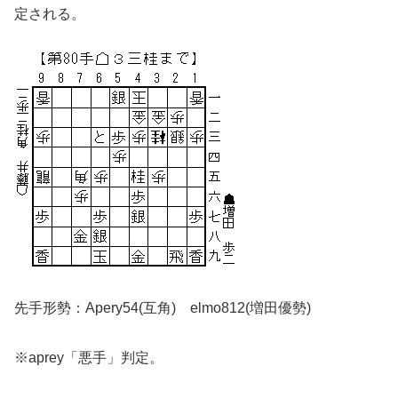
定される。
先手形勢：Apery54(互角) elmo812(増田優勢)
※aprey「悪手」判定。