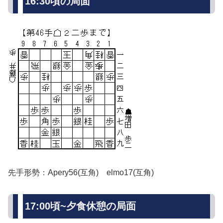
16:30頃の局面
先手形勢：Apery56(互角) elmo17(互角)
17:00頃~夕食休憩の局面