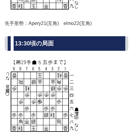
先手形勢：Apery21(互角) elmo22(互角)
13:30頃の局面