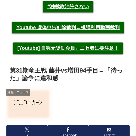
#独裁政治許さない
Youtube 虚偽申告削除裁判←棋譜利用動画裁判
[Youtube] 自称元奨励会員←ニセ者に要注意！
第31期竜王戦 藤井vs増田94手目←「待っ
た」論争に違和感
速報・ニュース
X
Facebook
はてブ