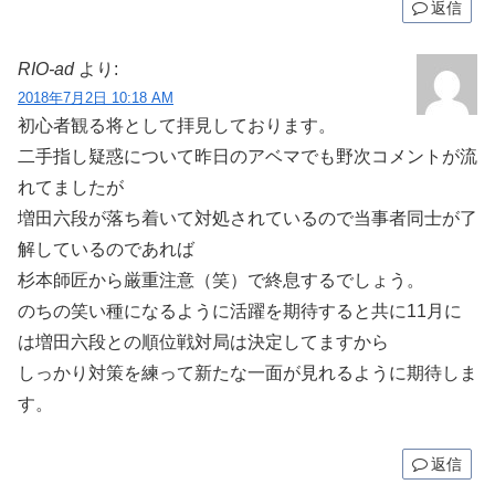
返信
RIO-ad
より:
2018年7月2日 10:18 AM
初心者観る将として拝見しております。
二手指し疑惑について昨日のアベマでも野次コメントが流
れてましたが
増田六段が落ち着いて対処されているので当事者同士が了
解しているのであれば
杉本師匠から厳重注意（笑）で終息するでしょう。
のちの笑い種になるように活躍を期待すると共に11月に
は増田六段との順位戦対局は決定してますから
しっかり対策を練って新たな一面が見れるように期待しま
す。
返信