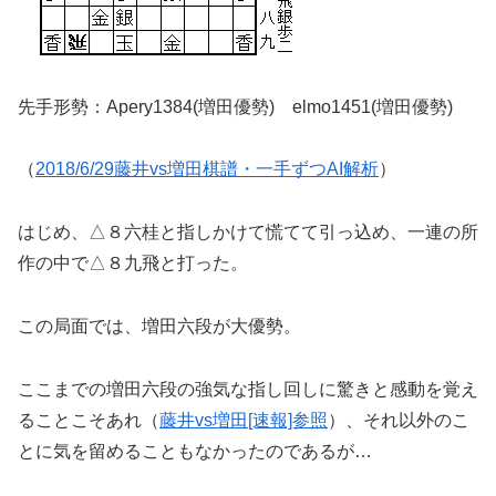
先手形勢：Apery1384(増田優勢) elmo1451(増田優勢)
（
2018/6/29藤井vs増田棋譜・一手ずつAI解析
）
はじめ、△８六桂と指しかけて慌てて引っ込め、一連の所
作の中で△８九飛と打った。
この局面では、増田六段が大優勢。
ここまでの増田六段の強気な指し回しに驚きと感動を覚え
ることこそあれ（
藤井vs増田[速報]参照
）、それ以外のこ
とに気を留めることもなかったのであるが…