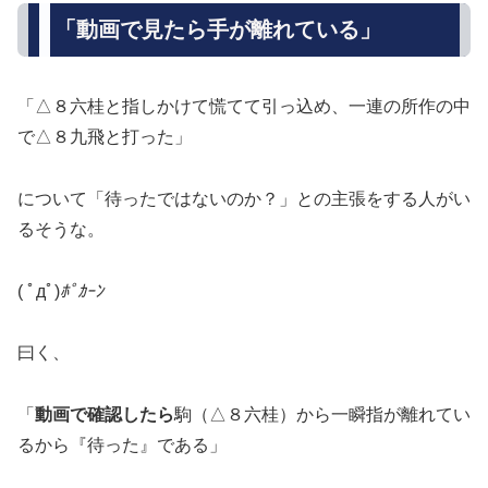
「動画で見たら手が離れている」
「△８六桂と指しかけて慌てて引っ込め、一連の所作の中
で△８九飛と打った」
について「待ったではないのか？」との主張をする人がい
るそうな。
( ﾟдﾟ)
ﾎﾟｶｰﾝ
曰く、
「
動画で確認したら
駒（△８六桂）から一瞬指が離れてい
るから『待った』である」