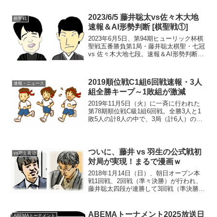
戦第2局 攻め合いから押切もえ16...
2023/6/5 藤井聡太vs佐々木大地
棋聖戦
速報＆AI形勢判断 [棋聖戦①]
2023年6月5日、第94期ヒューリック杯棋
聖戦五番勝負第1局・藤井聡太棋聖・七冠
vs 佐々木大地七段。速報＆AI形勢判断。
現在の形勢（終局）中継・解説・消費時
間ほか情報21:00頃確認まで、藤井棋聖の
勝ち（藤井 1-0 佐々木）。第2局...
2019順位戦C1組6回戦速報・3人
速報・ニュース
組全勝キープ～1敗組が激減
2019年11月5日（火）に一斉に行われた
第78期順位戦C級1組6回戦。全勝3人と1
敗5人の計8人の中で、3局（計6人）の直
接対決があった6回戦。藤井七段、佐々木
勇気七段、石井健太郎五段の「全勝3人
組」は揃って勝ち、連勝を６に伸ばし
た。＜直...
ついに、藤井 vs 羽生の公式戦初
vs羽生善治
対局が実現！まるで漫画ｗ
2018年1月14日（日）、朝日オープン本
戦1回戦、2回戦（準々決勝）が行われ、
藤井聡太四段が連勝して3回戦（準決勝）
に進出。前日、同様に連勝して3回戦に進
出していた羽生善治竜王と対戦すること
が決まった。公式戦での両者の対戦は
ABEMAトーナメント2025放送日
ABEMAトーナメント