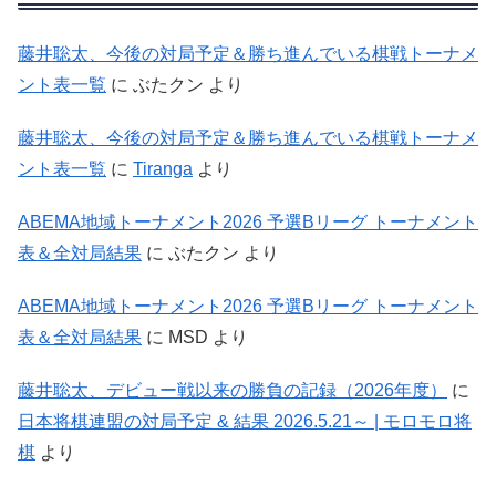
藤井聡太、今後の対局予定＆勝ち進んでいる棋戦トーナメ
ント表一覧
に
ぶたクン
より
藤井聡太、今後の対局予定＆勝ち進んでいる棋戦トーナメ
ント表一覧
に
Tiranga
より
ABEMA地域トーナメント2026 予選Bリーグ トーナメント
表＆全対局結果
に
ぶたクン
より
ABEMA地域トーナメント2026 予選Bリーグ トーナメント
表＆全対局結果
に
MSD
より
藤井聡太、デビュー戦以来の勝負の記録（2026年度）
に
日本将棋連盟の対局予定 & 結果 2026.5.21～ | モロモロ将
棋
より