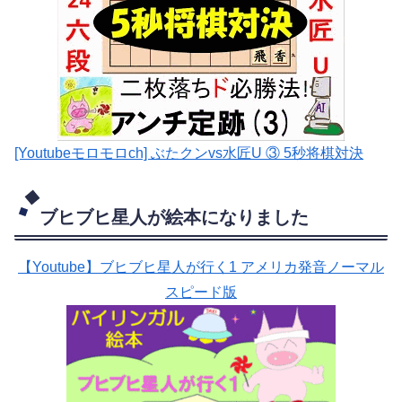
[Youtubeモロモロch] ぶたクンvs水匠U ③ 5
秒将棋対決
ブヒブヒ星人が絵本になりました
【Youtube】ブヒブヒ星人が行く1 アメリカ発音ノーマル
スピード版