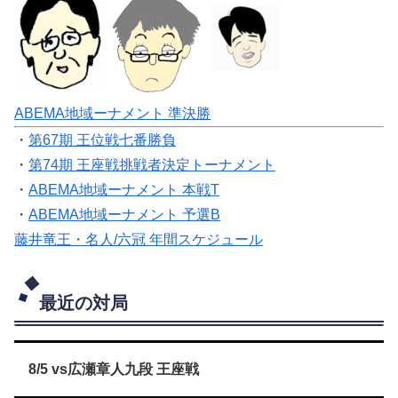
ABEMA地域ーナメント 準決勝
・
第67期 王位戦七番勝負
・
第74期 王座戦挑戦者決定トーナメント
・
ABEMA地域ーナメント 本戦T
・
ABEMA地域ーナメント 予選B
藤井竜王・名人/六冠 年間スケジュール
最近の対局
8/5 vs広瀬章人九段 王座戦