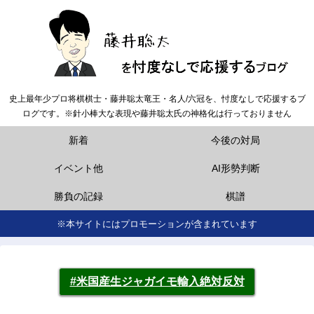
史上最年少プロ将棋棋士・藤井聡太竜王・名人/六冠を、忖度なしで応援するブ
ログです。※針小棒大な表現や藤井聡太氏の神格化は行っておりません
新着
今後の対局
イベント他
AI形勢判断
勝負の記録
棋譜
※本サイトにはプロモーションが含まれています
#米国産生ジャガイモ輸入絶対反対