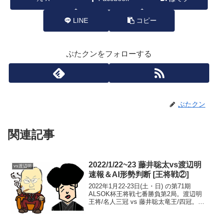
LINE
コピー
ぶたクンをフォローする
ぶたクン
関連記事
2022/1/22~23 藤井聡太vs渡辺明
vs渡辺明
速報＆AI形勢判断 [王将戦②]
2022年1月22-23日(土・日) の第71期
ALSOK杯王将戦七番勝負第2局。渡辺明
王将/名人三冠 vs 藤井聡太竜王/四冠。速
報＆AI形勢判断です。現在の形勢（終
局）中継・解説・消費時間ほか情報 王将