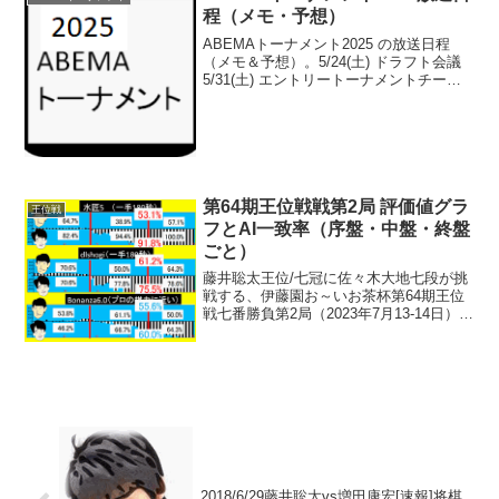
初。地元名古屋...
程（メモ・予想）
ABEMAトーナメント2025 の放送日程
（メモ＆予想）。5/24(土) ドラフト会議
5/31(土) エントリートーナメントチーム
分け・予選リーグ分け6/7、14、21、28、
7/5、12、19、26、8/2、9(土) 予選A~Ｂ
リーグ8/...
第64期王位戦戦第2局 評価値グラ
王位戦
フとAI一致率（序盤・中盤・終盤
ごと）
藤井聡太王位/七冠に佐々木大地七段が挑
戦する、伊藤園お～いお茶杯第64期王位
戦七番勝負第2局（2023年7月13-14日）の
評価値グラフと両対局者のAI一致率を序
盤・中盤・終盤ごとに。水匠5、dlshogi、
Bonanza6.0で。※数値は...
2018/6/29藤井聡太vs増田康宏[速報]将棋