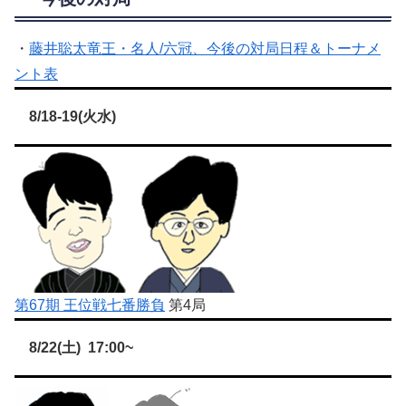
・
藤井聡太竜王・名人/六冠、今後の対局日程＆トーナメ
ント表
8/18-19(火水)
第67期 王位戦七番勝負
第4局
8/22(土) 17:00~