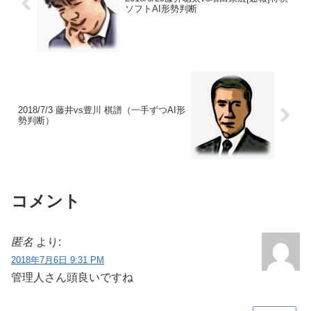
ソフトAI形勢判断
2018/7/3 藤井vs豊川 棋譜（一手ずつAI形
勢判断）
コメント
匿名
より:
2018年7月6日 9:31 PM
管理人さん頭良いですね