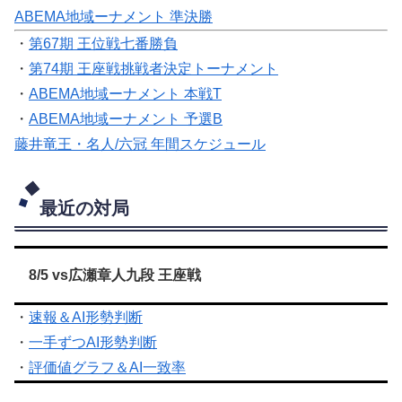
ABEMA地域ーナメント 準決勝
・
第67期 王位戦七番勝負
・
第74期 王座戦挑戦者決定トーナメント
・
ABEMA地域ーナメント 本戦T
・
ABEMA地域ーナメント 予選B
藤井竜王・名人/六冠 年間スケジュール
最近の対局
8/5 vs広瀬章人九段 王座戦
・
速報＆AI形勢判断
・
一手ずつAI形勢判断
・
評価値グラフ＆AI一致率