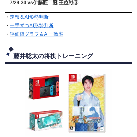
7/29-30 vs伊藤匠二冠 王位戦③
・
速報＆AI形勢判断
・
一手ずつAI形勢判断
・
評価値グラフ＆AI一致率
藤井聡太の将棋トレーニング