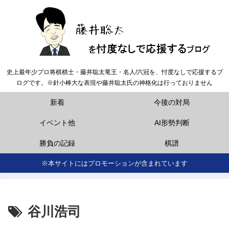
史上最年少プロ将棋棋士・藤井聡太竜王・名人/六冠を、忖度なしで応援するブ
ログです。※針小棒大な表現や藤井聡太氏の神格化は行っておりません
新着
今後の対局
イベント他
AI形勢判断
勝負の記録
棋譜
※本サイトにはプロモーションが含まれています
谷川浩司