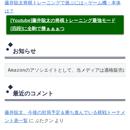
藤井聡太将棋トレーニングで遊ぶには～ゲーム機・本体
は？
[Youtube]藤井聡太の将棋トレーニング最強モード
[四段]に全駒で勝ぁぁぁつ
お知らせ
Amazonのアソシエイトとして、当メディアは適格販売
最近のコメント
藤井聡太、今後の対局予定＆勝ち進んでいる棋戦トーナメ
ント表一覧
に
ぶたクン
より