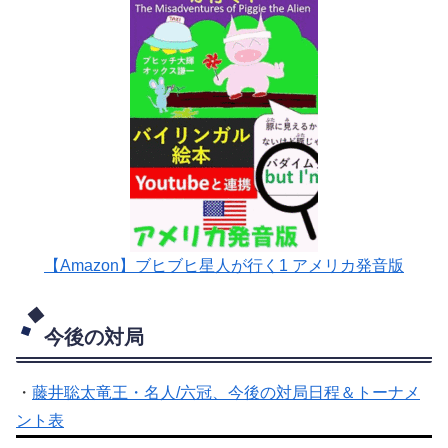
【Amazon】ブヒブヒ星人が行く1 アメリカ発音版
今後の対局
・
藤井聡太竜王・名人/六冠、今後の対局日程＆トーナメ
ント表