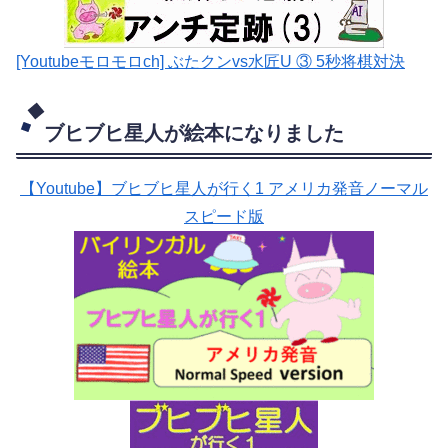
[Youtubeモロモロch] ぶたクンvs水匠U ③ 5
秒将棋対決
ブヒブヒ星人が絵本になりました
【Youtube】ブヒブヒ星人が行く1 アメリカ発音ノーマル
スピード版