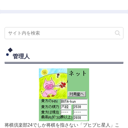
管理人
将棋倶楽部24でしか将棋を指さない「ブヒブヒ星人」こ