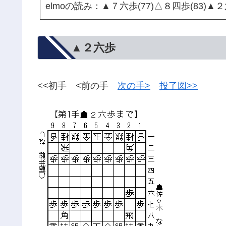
elmoの読み：▲７六歩(77)△８四歩(83)▲２
▲２六歩
<<初手 <前の手
次の手>
投了図>>