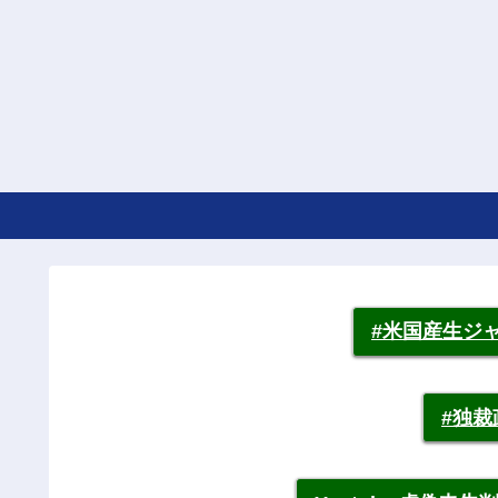
#米国産生ジ
#独