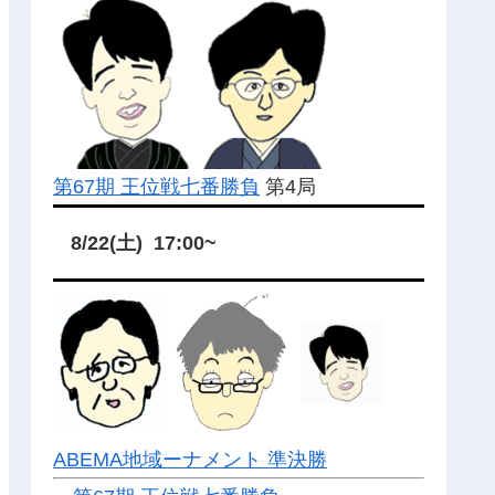
第67期 王位戦七番勝負
第4局
8/22(土) 17:00~
ABEMA地域ーナメント 準決勝