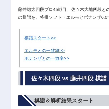
藤井聡太四段プロ45戦目、佐々木大地四段との
の棋譜を、将棋ソフト・エルモとボナンザ6.
棋譜スタート>>
エルモとの一致率>>
ボナンザとの一致率>>
佐々木四段 vs 藤井四段 棋譜
棋譜＆解析結果スタート