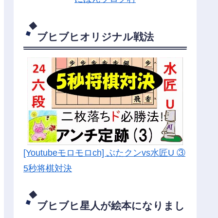
ブヒブヒオリジナル戦法
[Youtubeモロモロch] ぶたクンvs水匠U ③
5
秒将棋対決
ブヒブヒ星人が絵本になりまし