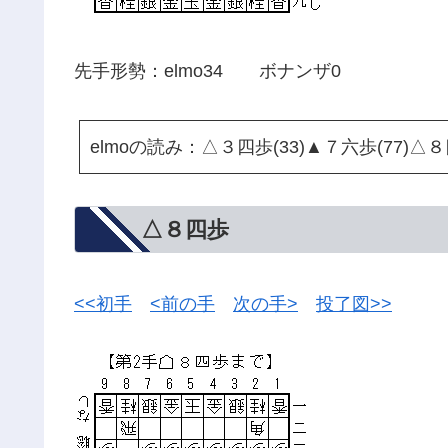
先手形勢：elmo34 ボナンザ0
elmoの読み：△３四歩(33)▲７六歩(77)△８
△８四歩
<<初手
<前の手
次の手>
投了図>>