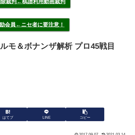
申告削除裁判←棋譜利用動画裁判
称元奨励会員←ニセ者に要注意！
エルモ＆ボナンザ解析 プロ45戦目
はてブ
LINE
コピー
2017.09.07
2021.03.14