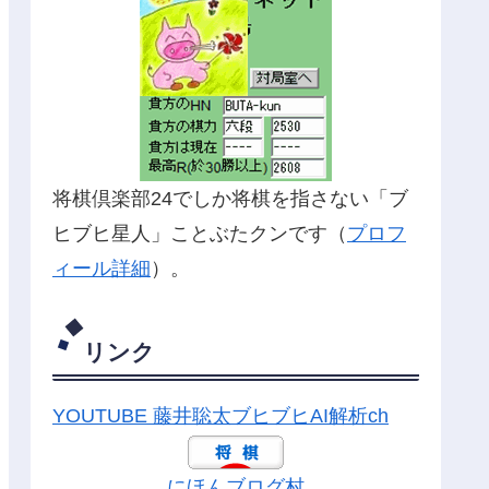
将棋倶楽部24でしか将棋を指さない「ブ
ヒブヒ星人」ことぶたクンです（
プロフ
ィール詳細
）。
リンク
YOUTUBE 藤井聡太ブヒブヒAI解析ch
にほんブログ村