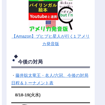
【Amazon】ブヒブヒ星人が行く1 アメリ
カ発音版
今後の対局
・
藤井聡太竜王・名人/六冠、今後の対局
日程＆トーナメント表
8/18-19(火水)