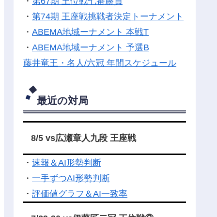
・
第67期 王位戦七番勝負
・
第74期 王座戦挑戦者決定トーナメント
・
ABEMA地域ーナメント 本戦T
・
ABEMA地域ーナメント 予選B
藤井竜王・名人/六冠 年間スケジュール
最近の対局
8/5 vs広瀬章人九段 王座戦
・
速報＆AI形勢判断
・
一手ずつAI形勢判断
・
評価値グラフ＆AI一致率