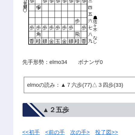
先手形勢：elmo34 ボナンザ0
elmoの読み：▲７六歩(77)△３四歩(33)
▲２五歩
<<初手
<前の手
次の手>
投了図>>