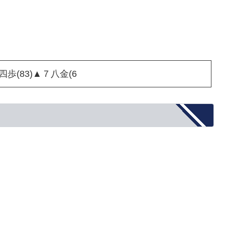
四歩(83)▲７八金(6