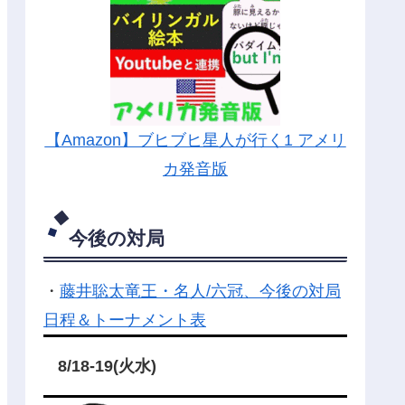
【Amazon】ブヒブヒ星人が行く1 アメリ
カ発音版
今後の対局
・
藤井聡太竜王・名人/六冠、今後の対局
日程＆トーナメント表
8/18-19(火水)