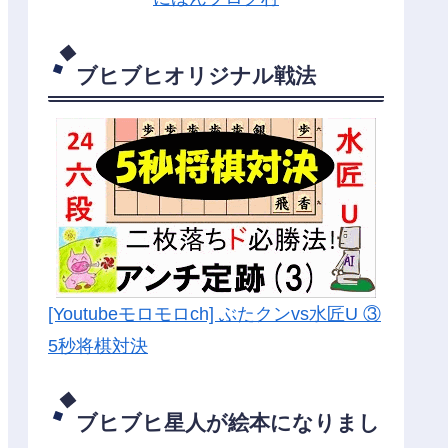
ブヒブヒオリジナル戦法
[Youtubeモロモロch] ぶたクンvs水匠U ③
5
秒将棋対決
ブヒブヒ星人が絵本になりまし