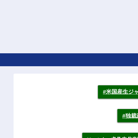
#米国産生ジ
#独