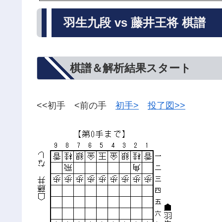
羽生九段 vs 藤井王将 棋譜
棋譜＆解析結果スタート
<<初手 <前の手
初手>
投了図>>