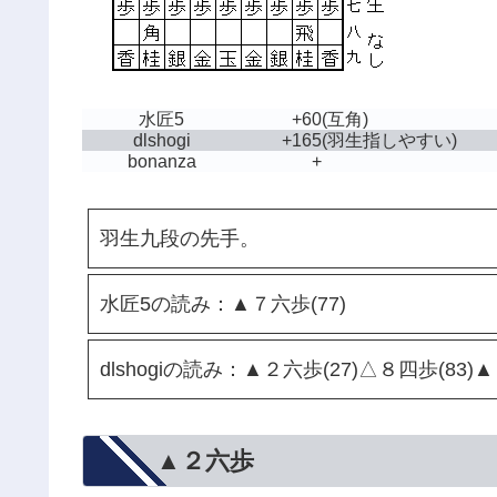
水匠5
+60
(互角)
dlshogi
+165
(羽生指しやすい)
bonanza
+
羽生九段の先手。
水匠5の読み：▲７六歩(77)
dlshogiの読み：▲２六歩(27)△８四歩(83)
▲２六歩