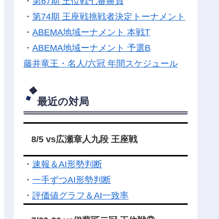
・
第67期 王位戦七番勝負
・
第74期 王座戦挑戦者決定トーナメント
・
ABEMA地域ーナメント 本戦T
・
ABEMA地域ーナメント 予選B
藤井竜王・名人/六冠 年間スケジュール
最近の対局
8/5 vs広瀬章人九段 王座戦
・
速報＆AI形勢判断
・
一手ずつAI形勢判断
・
評価値グラフ＆AI一致率