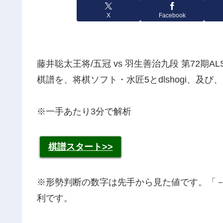
X
Facebook
藤井聡太王将/五冠 vs 羽生善治九段 第72期AL
棋譜を、将棋ソフト・水匠5とdlshogi、及び、
※一手あたり3分で解析
棋譜スタート>>
※形勢判断の数字は先手から見た値です。「
利です。