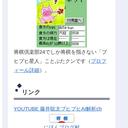
将棋倶楽部24でしか将棋を指さない「ブ
ヒブヒ星人」ことぶたクンです（
プロフ
ィール詳細
）。
リンク
YOUTUBE 藤井聡太ブヒブヒAI解析ch
にほんブログ村