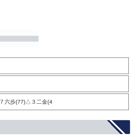
▲７六歩(77)△３二金(4