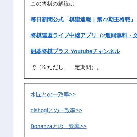
この将棋の解説は
毎日新聞公式「棋譜速報｜第72期王将戦」
将棋連盟ライブ中継アプリ（2週間無料・
囲碁将棋プラス Youtubeチャンネル
で（※ただし、一定期間）。
水匠との一致率>>
dlshogiとの一致率>>
Bonanzaとの一致率>>