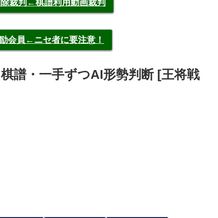
申告削除裁判←棋譜利用動画裁判
称元奨励会員←ニセ者に要注意！
生善治 棋譜・一手ずつAI形勢判断 [王将戦