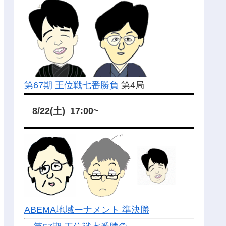
第67期 王位戦七番勝負
第4局
8/22(土) 17:00~
ABEMA地域ーナメント 準決勝