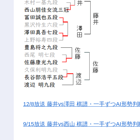
12/8放送 藤井vs澤田 棋譜・一手ずつAI形勢判
9/15放送 藤井vs西山 棋譜・一手ずつAI形勢判