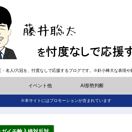
王・名人/六冠を、忖度なしで応援するブログです。※針小棒大な表現や
イベント他
AI形勢判断
※本サイトにはプロモーションが含まれています
ャガイモ輸入絶対反対