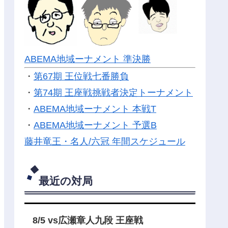
ABEMA地域ーナメント 準決勝
・
第67期 王位戦七番勝負
・
第74期 王座戦挑戦者決定トーナメント
・
ABEMA地域ーナメント 本戦T
・
ABEMA地域ーナメント 予選B
藤井竜王・名人/六冠 年間スケジュール
最近の対局
8/5 vs広瀬章人九段 王座戦