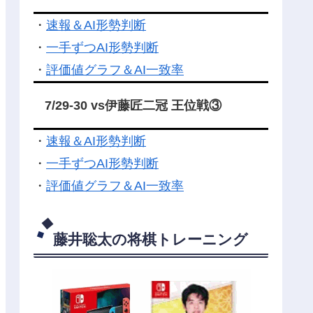
・
速報＆AI形勢判断
・
一手ずつAI形勢判断
・
評価値グラフ＆AI一致率
7/29-30 vs伊藤匠二冠 王位戦③
・
速報＆AI形勢判断
・
一手ずつAI形勢判断
・
評価値グラフ＆AI一致率
藤井聡太の将棋トレーニング