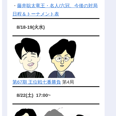
・
藤井聡太竜王・名人/六冠、今後の対局
日程＆トーナメント表
8/18-19(火水)
第67期 王位戦七番勝負
第4局
8/22(土) 17:00~