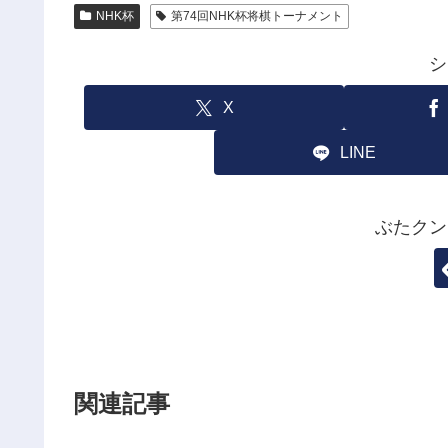
NHK杯
第74回NHK杯将棋トーナメント
シ
X
LINE
ぶたクン
関連記事