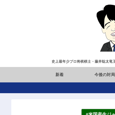
史上最年少プロ将棋棋士・藤井聡太竜
新着
今後の対局
#米国産生ジ