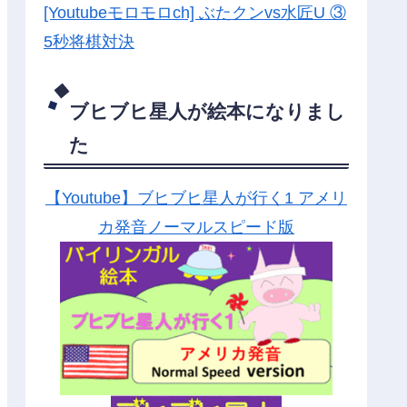
[Youtubeモロモロch] ぶたクンvs水匠U ③
5
秒将棋対決
ブヒブヒ星人が絵本になりまし
た
【Youtube】ブヒブヒ星人が行く1 アメリ
カ発音ノーマルスピード版