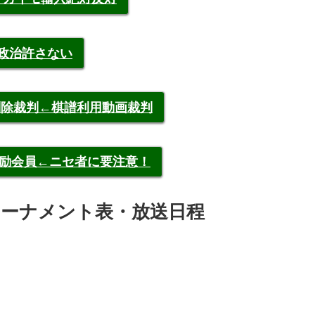
裁政治許さない
申告削除裁判←棋譜利用動画裁判
称元奨励会員←ニセ者に要注意！
将棋トーナメント表・放送日程