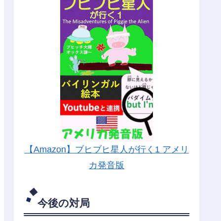
【Amazon】ブヒブヒ星人が行く1 アメリ
カ発音版
今後の対局