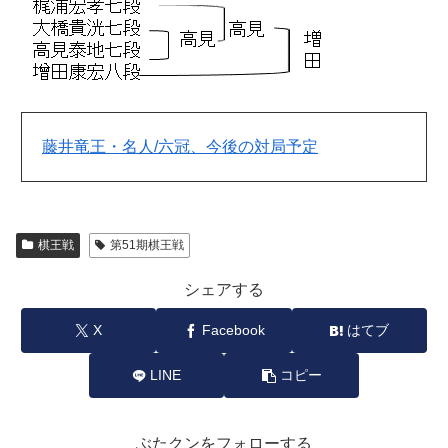
藤井竜王・名人/六冠、今後の対局予定
棋王戦
第51期棋王戦
シェアする
X
Facebook
はてブ
LINE
コピー
ぶたクンをフォローする