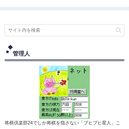
管理人
将棋倶楽部24でしか将棋を指さない「ブヒブヒ星人」こ