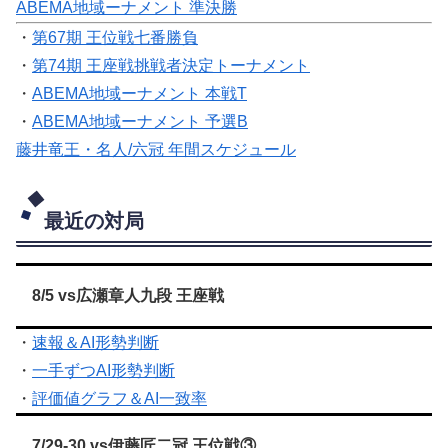
ABEMA地域ーナメント 準決勝
・
第67期 王位戦七番勝負
・
第74期 王座戦挑戦者決定トーナメント
・
ABEMA地域ーナメント 本戦T
・
ABEMA地域ーナメント 予選B
藤井竜王・名人/六冠 年間スケジュール
最近の対局
8/5 vs広瀬章人九段 王座戦
・
速報＆AI形勢判断
・
一手ずつAI形勢判断
・
評価値グラフ＆AI一致率
7/29-30 vs伊藤匠二冠 王位戦③