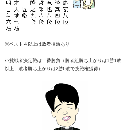
※ベスト４以上は敗者復活あり
※挑戦者決定戦は二番勝負（勝者組勝ち上がりは1勝1敗
以上、敗者勝ち上がりは2勝0敗で挑戦権獲得）