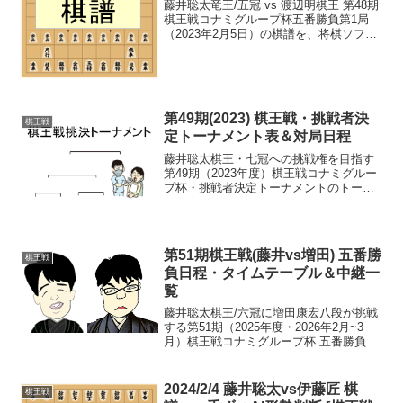
藤井聡太竜王/五冠 vs 渡辺明棋王 第48期
棋王戦コナミグループ杯五番勝負第1局
（2023年2月5日）の棋譜を、将棋ソフ
ト・水匠5とdlshogi、及び、Bonanza6.0
で一手ずつ解析しました。※一手あたり3
分で解析棋譜スタート>>評...
第49期(2023) 棋王戦・挑戦者決
棋王戦
定トーナメント表＆対局日程
藤井聡太棋王・七冠への挑戦権を目指す
第49期（2023年度）棋王戦コナミグルー
プ杯・挑戦者決定トーナメントのトーナ
メント表～対局日入り。トーナメント表
（ベスト8から）ベスト8まではコチラ※
ベスト４以上は敗者復活あり※挑戦者決
定戦は二番勝負（...
第51期棋王戦(藤井vs増田) 五番勝
棋王戦
負日程・タイムテーブル＆中継一
覧
藤井聡太棋王/六冠に増田康宏八段が挑戦
する第51期（2025年度・2026年2月~3
月）棋王戦コナミグループ杯 五番勝負の
日程・対局会場、タイムテーブル、中継
情報一覧。藤井 ●○●○増田 ○●○●第2局
>> 第3局>> 第4局>> 第5局>...
2024/2/4 藤井聡太vs伊藤匠 棋
棋王戦