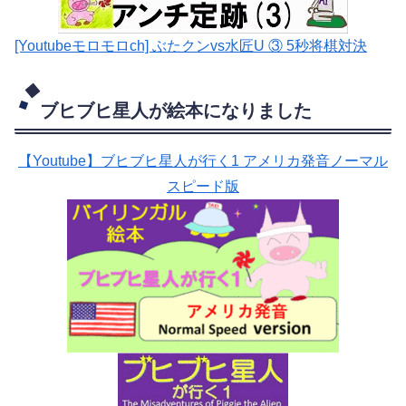
[Youtubeモロモロch] ぶたクンvs水匠U ③ 5
秒将棋対決
ブヒブヒ星人が絵本になりました
【Youtube】ブヒブヒ星人が行く1 アメリカ発音ノーマル
スピード版