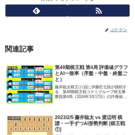
ぶたクン
関連記事
第49期棋王戦 第4局 評価値グラフ
棋王戦
とAI一致率（序盤・中盤・終盤ご
と）
藤井聡太棋王/八冠に伊藤匠七段が挑戦す
る、第49期棋王戦コナミグループ杯五番
勝負第4局（2024年3月17日）の評価値グ
ラフと両対局者のAI一致率を序盤・中
盤・終盤ごとに。水匠5、dlshogi、
Bonanza6.0で。※数値は、パソコン環...
2023/2/5 藤井聡太 vs 渡辺明 棋
vs渡辺明
譜・一手ずつAI形勢判断 [棋王戦
①]