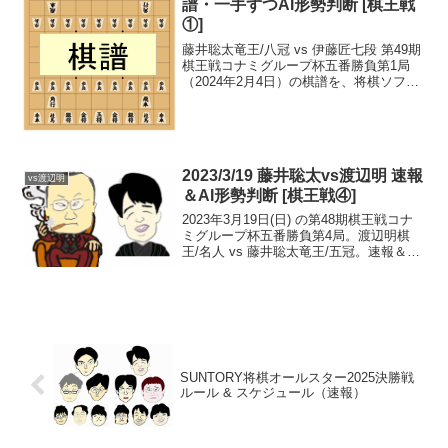
譜・一手ずつAI形勢判断 [棋王戦
①]
藤井聡太竜王/八冠 vs 伊藤匠七段 第49期
棋王戦コナミグループ杯五番勝負第1局
（2024年2月4日）の棋譜を、将棋ソフ
ト・水匠5とdlshogi、及び、Bonanza6.0
で一手ずつ解析しました。※一手あたり3
分で解析棋譜スタート>>※...
2023/3/19 藤井聡太vs渡辺明 速報
vs渡辺明
＆AI形勢判断 [棋王戦④]
2023年3月19日(日) の第48期棋王戦コナ
ミグループ杯五番勝負第4局。渡辺明棋
王/名人 vs 藤井聡太竜王/五冠。速報＆AI
形勢判断です。現在の形勢（終局）中
継・解説・消費時間ほか情報19:25頃確認
まで、藤井竜王の勝ち（渡辺1-3藤...
SUNTORY将棋オールスター2025決勝戦
ルール & スケジュール（速報）