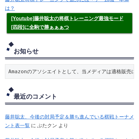
は？
[Youtube]藤井聡太の将棋トレーニング最強モード
[四段]に全駒で勝ぁぁぁつ
お知らせ
Amazonのアソシエイトとして、当メディアは適格販売
最近のコメント
藤井聡太、今後の対局予定＆勝ち進んでいる棋戦トーナメ
ント表一覧
に
ぶたクン
より