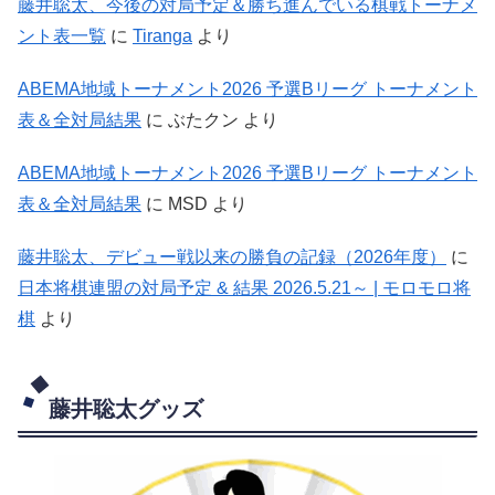
藤井聡太、今後の対局予定＆勝ち進んでいる棋戦トーナメ
ント表一覧
に
Tiranga
より
ABEMA地域トーナメント2026 予選Bリーグ トーナメント
表＆全対局結果
に
ぶたクン
より
ABEMA地域トーナメント2026 予選Bリーグ トーナメント
表＆全対局結果
に
MSD
より
藤井聡太、デビュー戦以来の勝負の記録（2026年度）
に
日本将棋連盟の対局予定 & 結果 2026.5.21～ | モロモロ将
棋
より
藤井聡太グッズ