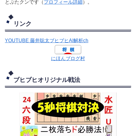
とぶたクンです（
プロフィール詳細
）。
リンク
YOUTUBE 藤井聡太ブヒブヒAI解析ch
にほんブログ村
ブヒブヒオリジナル戦法