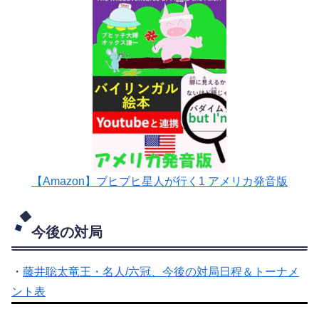
【Amazon】ブヒブヒ星人が行く1 アメリカ発音版
今後の対局
・
藤井聡太竜王・名人/六冠、今後の対局日程＆トーナメ
ント表