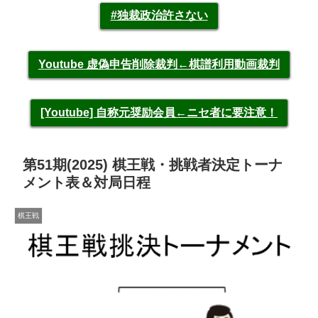
#独裁政治許さない
Youtube 虚偽申告削除裁判←棋譜利用動画裁判
[Youtube] 自称元奨励会員←ニセ者に要注意！
第51期(2025) 棋王戦・挑戦者決定トーナ
メント表＆対局日程
棋王戦