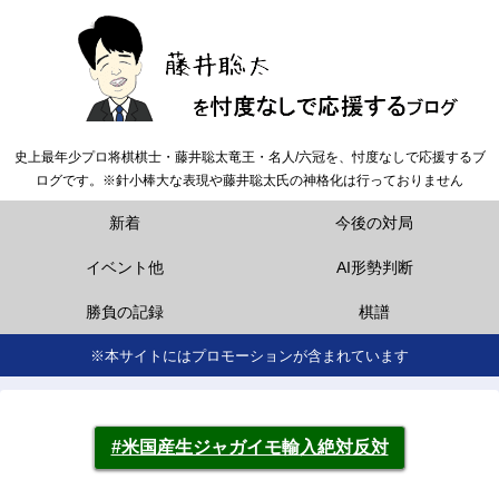
史上最年少プロ将棋棋士・藤井聡太竜王・名人/六冠を、忖度なしで応援するブ
ログです。※針小棒大な表現や藤井聡太氏の神格化は行っておりません
新着
今後の対局
イベント他
AI形勢判断
勝負の記録
棋譜
※本サイトにはプロモーションが含まれています
#米国産生ジャガイモ輸入絶対反対