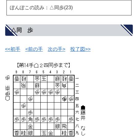
ぽんぽこの読み：△同歩(23)
△同 歩
<<初手
<前の手
次の手>
投了図>>