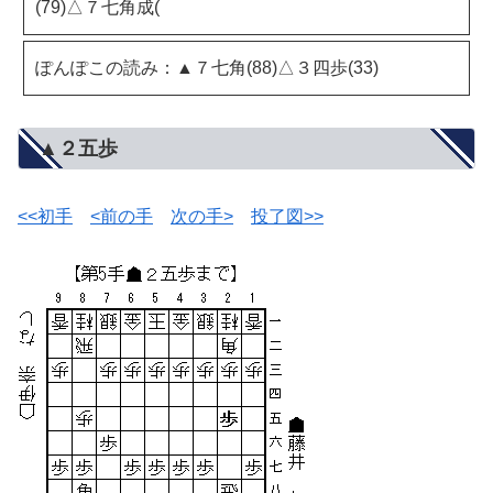
(79)△７七角成(
ぽんぽこの読み：▲７七角(88)△３四歩(33)
▲２五歩
<<初手
<前の手
次の手>
投了図>>