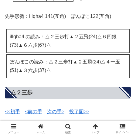
先手形勢：illqha4 141(互角) ぽんぽこ122(互角)
illqha4 の読み：△２三歩打▲２五飛(24)△６四銀
(73)▲６六歩(67)△
ぽんぽこの読み：△２三歩打▲２五飛(24)△４一玉
(51)▲３六歩(37)△
△２三歩
<<初手
<前の手
次の手>
投了図>>
メニュー
ホーム
検索
トップ
サイドバー