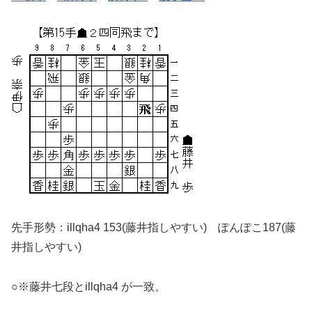
先手形勢：illqha4 153(藤井指しやすい) ぽんぽこ187(藤
井指しやすい)
○※藤井七段とillqha4 が一致。