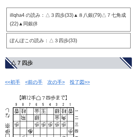
illqha4 の読み：△３四歩(33)▲８八銀(79)△７七角成
(22)▲同銀(8
ぽんぽこの読み：△３四歩(33)
△７四歩
<<初手
<前の手
次の手>
投了図>>