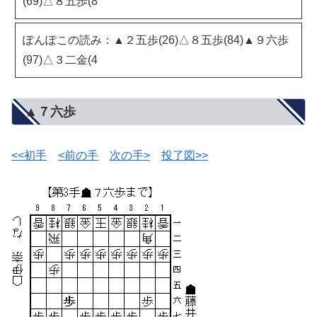
(69)△８五歩(8
ぽんぽこの読み：▲２五歩(26)△８五歩(84)▲９六歩
(97)△３二金(4
▲７六歩
<<初手
<前の手
次の手>
投了図>>