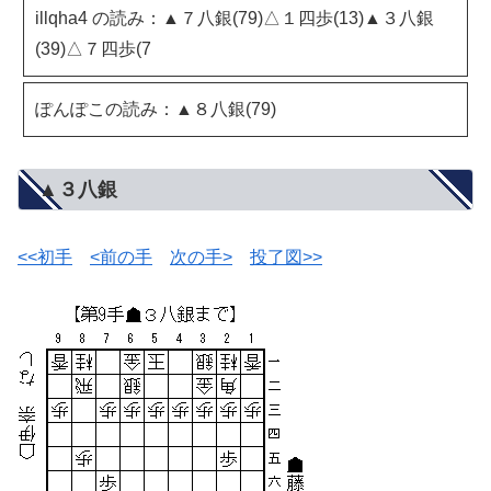
illqha4 の読み：▲７八銀(79)△１四歩(13)▲３八銀
(39)△７四歩(7
ぽんぽこの読み：▲８八銀(79)
▲３八銀
<<初手
<前の手
次の手>
投了図>>