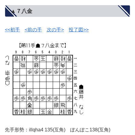
▲７八金
<<初手
<前の手
次の手>
投了図>>
先手形勢：illqha4 135(互角) ぽんぽこ138(互角)