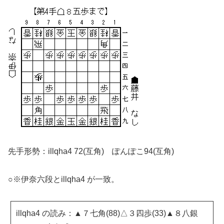
先手形勢：illqha4 72(互角) ぽんぽこ94(互角)
○※伊奈六段とillqha4 が一致。
illqha4 の読み：▲７七角(88)△３四歩(33)▲８八銀