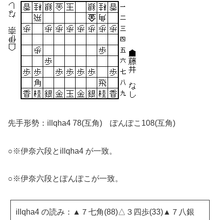
先手形勢：illqha4 78(互角) ぽんぽこ108(互角)
○※伊奈六段とillqha4 が一致。
○※伊奈六段とぽんぽこが一致。
illqha4 の読み：▲７七角(88)△３四歩(33)▲７八銀