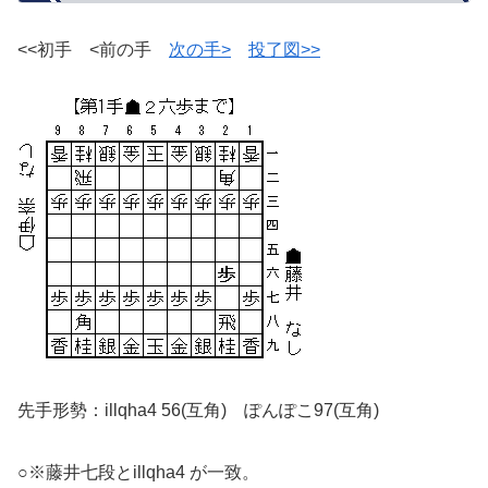
<<初手 <前の手
次の手>
投了図>>
先手形勢：illqha4 56(互角) ぽんぽこ97(互角)
○※藤井七段とillqha4 が一致。