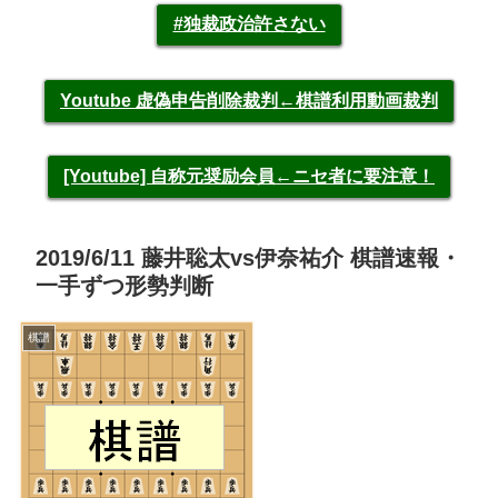
#独裁政治許さない
Youtube 虚偽申告削除裁判←棋譜利用動画裁判
[Youtube] 自称元奨励会員←ニセ者に要注意！
2019/6/11 藤井聡太vs伊奈祐介 棋譜速報・
一手ずつ形勢判断
棋譜