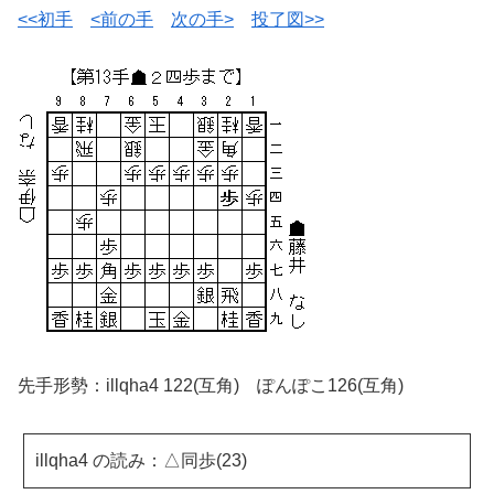
<<初手
<前の手
次の手>
投了図>>
先手形勢：illqha4 122(互角) ぽんぽこ126(互角)
illqha4 の読み：△同歩(23)