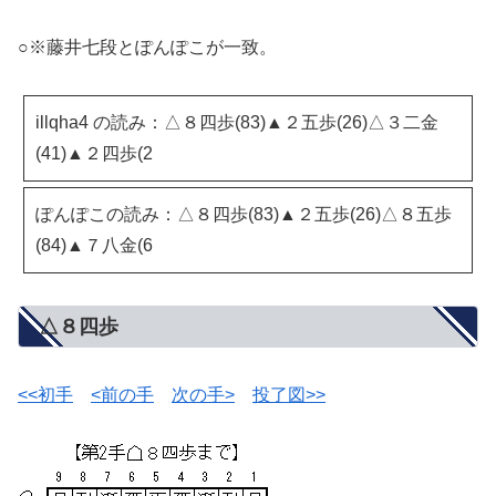
○※藤井七段とぽんぽこが一致。
illqha4 の読み：△８四歩(83)▲２五歩(26)△３二金
(41)▲２四歩(2
ぽんぽこの読み：△８四歩(83)▲２五歩(26)△８五歩
(84)▲７八金(6
△８四歩
<<初手
<前の手
次の手>
投了図>>