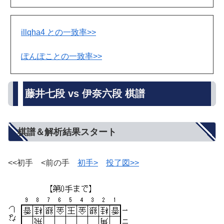
illqha4 との一致率>>
ぽんぽことの一致率>>
藤井七段 vs 伊奈六段 棋譜
棋譜＆解析結果スタート
<<初手 <前の手
初手>
投了図>>