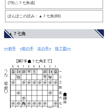
(79)△７七角成(
ぽんぽこの読み：▲７七角(88)
▲７七角
<<初手
<前の手
次の手>
投了図>>