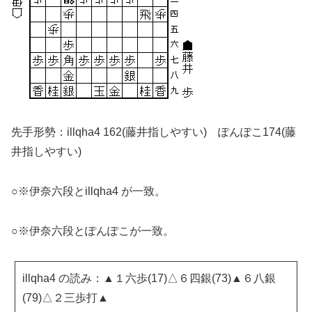
先手形勢：illqha4 162(藤井指しやすい) ぽんぽこ174(藤
井指しやすい)
○※伊奈六段とillqha4 が一致。
○※伊奈六段とぽんぽこが一致。
illqha4 の読み：▲１六歩(17)△６四銀(73)▲６八銀
(79)△２三歩打▲