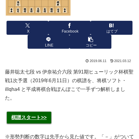
X
Facebook
はてブ
LINE
コピー
2019.06.11
2021.03.12
藤井聡太七段 vs 伊奈祐介六段 第91期ヒューリック杯棋聖
戦1次予選（2019年6月11日）の棋譜を、将棋ソフト・
illqha4 と平成将棋合戦ぽんぽこで一手ずつ解析しまし
た。
棋譜スタート>>
※形勢判断の数字は先手から見た値です。「－」がついて