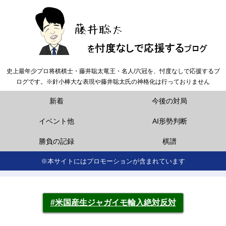
史上最年少プロ将棋棋士・藤井聡太竜王・名人/六冠を、忖度なしで応援するブ
ログです。※針小棒大な表現や藤井聡太氏の神格化は行っておりません
新着
今後の対局
イベント他
AI形勢判断
勝負の記録
棋譜
※本サイトにはプロモーションが含まれています
#米国産生ジャガイモ輸入絶対反対