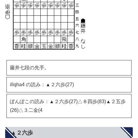
藤井七段の先手。
illqha4 の読み：▲２六歩(27)
ぽんぽこの読み：▲２六歩(27)△８四歩(83)▲２五歩
(26)△３二金(4
▲２六歩