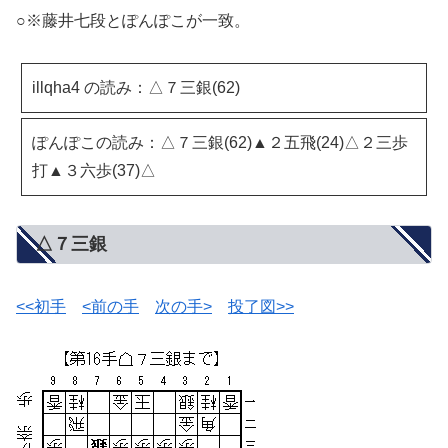
○※藤井七段とぽんぽこが一致。
illqha4 の読み：△７三銀(62)
ぽんぽこの読み：△７三銀(62)▲２五飛(24)△２三歩
打▲３六歩(37)△
△７三銀
<<初手
<前の手
次の手>
投了図>>