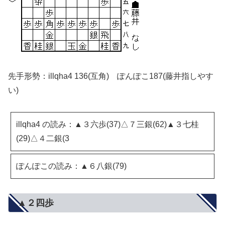
先手形勢：illqha4 136(互角) ぽんぽこ187(藤井指しやす
い)
illqha4 の読み：▲３六歩(37)△７三銀(62)▲３七桂
(29)△４二銀(3
ぽんぽこの読み：▲６八銀(79)
▲２四歩