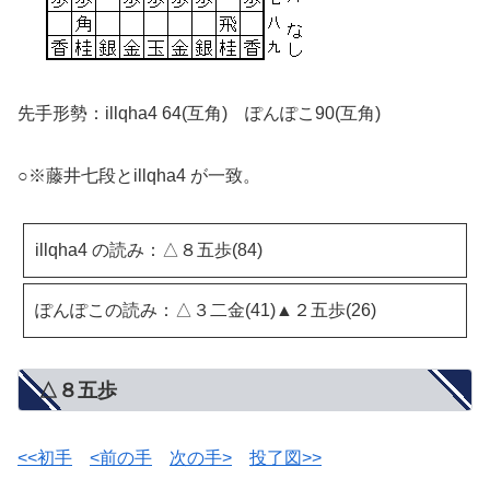
先手形勢：illqha4 64(互角) ぽんぽこ90(互角)
○※藤井七段とillqha4 が一致。
illqha4 の読み：△８五歩(84)
ぽんぽこの読み：△３二金(41)▲２五歩(26)
△８五歩
<<初手
<前の手
次の手>
投了図>>