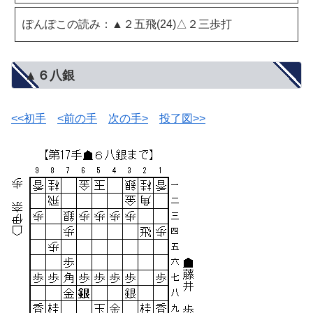
ぽんぽこの読み：▲２五飛(24)△２三歩打
▲６八銀
<<初手
<前の手
次の手>
投了図>>