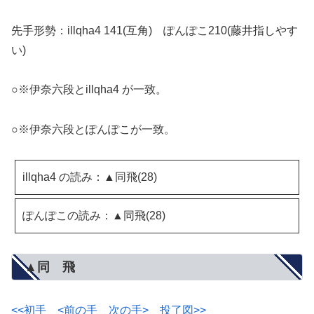
先手形勢：illqha4 141(互角) ぽんぽこ210(藤井指しやす
い)
○※伊奈六段とillqha4 が一致。
○※伊奈六段とぽんぽこが一致。
illqha4 の読み：▲同飛(28)
ぽんぽこの読み：▲同飛(28)
▲同 飛
<<初手
<前の手
次の手>
投了図>>