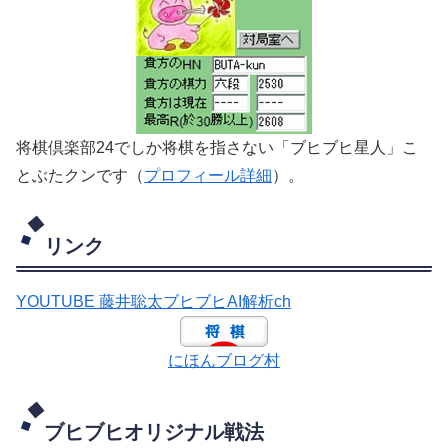
将棋倶楽部24でしか将棋を指さない「ブヒブヒ星人」こ
とぶたクンです（
プロフィール詳細
）。
リンク
YOUTUBE 藤井聡太ブヒブヒAI解析ch
にほんブログ村
ブヒブヒオリジナル戦法