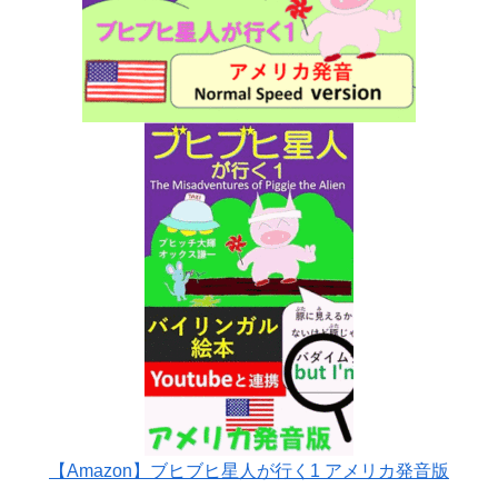
【Amazon】ブヒブヒ星人が行く1 アメリカ発音版