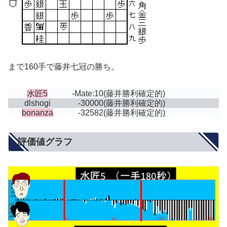
まで160手で藤井七冠の勝ち。
水匠5
-Mate:10
(藤井勝利確定的)
dlshogi
-30000
(藤井勝利確定的)
bonanza
-32582
(藤井勝利確定的)
評価値グラフ