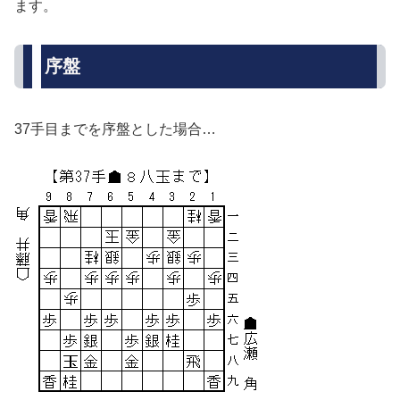
ます。
序盤
37手目までを序盤とした場合…