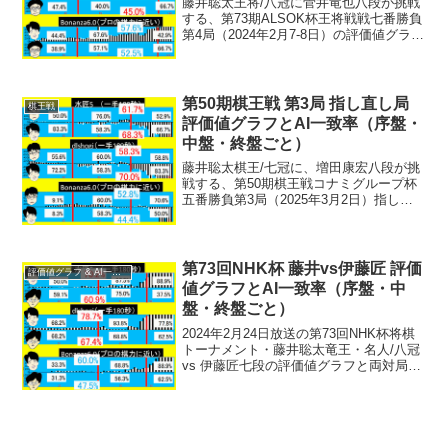
藤井聡太王将/八冠に菅井竜也八段が挑戦
する、第73期ALSOK杯王将戦戦七番勝負
第4局（2024年2月7-8日）の評価値グラフ
と両対局者のAI一致率を序盤・中盤・終
盤ごとに。水匠5、dlshogi、Bonanza6.0
で。※数値は、パソコン...
第50期棋王戦 第3局 指し直し局
棋王戦
評価値グラフとAI一致率（序盤・
中盤・終盤ごと）
藤井聡太棋王/七冠に、増田康宏八段が挑
戦する、第50期棋王戦コナミグループ杯
五番勝負第3局（2025年3月2日）指し直
し局の評価値グラフと両対局者のAI一致
率を序盤・中盤・終盤ごとに。水匠5、
dlshogi、Bonanza6.0で。※数値は...
第73回NHK杯 藤井vs伊藤匠 評価
評価値グラフ & AI一致率
値グラフとAI一致率（序盤・中
盤・終盤ごと）
2024年2月24日放送の第73回NHK杯将棋
トーナメント・藤井聡太竜王・名人/八冠
vs 伊藤匠七段の評価値グラフと両対局者
のAI一致率を序盤・中盤・終盤ごとに。
水匠5、dlshogi、Bonanza6.0で。※数値
は、パソコン環境や解析...