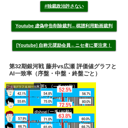
#独裁政治許さない
Youtube 虚偽申告削除裁判←棋譜利用動画裁判
[Youtube] 自称元奨励会員←ニセ者に要注意！
第32期銀河戦 藤井vs広瀬 評価値グラフと
AI一致率（序盤・中盤・終盤ごと）
評価値グラフ & AI一致率