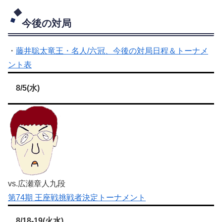
今後の対局
・
藤井聡太竜王・名人/六冠、今後の対局日程＆トーナメ
ント表
8/5(水)
vs.広瀬章人九段
第74期 王座戦挑戦者決定トーナメント
8/18-19(火水)