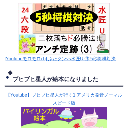
[Youtubeモロモロch] ぶたクンvs水匠U ③ 5
秒将棋対決
ブヒブヒ星人が絵本になりました
【Youtube】ブヒブヒ星人が行く1 アメリカ発音ノーマル
スピード版