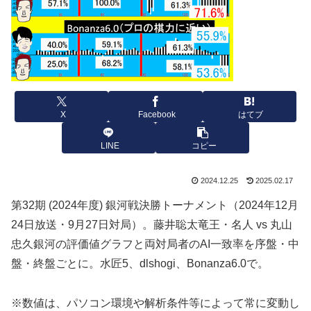
X
Facebook
はてブ
LINE
コピー
2024.12.25
2025.02.17
第32期 (2024年度) 銀河戦決勝トーナメント（2024年12月
24日放送・9月27日対局）。藤井聡太竜王・名人 vs 丸山
忠久銀河の評価値グラフと両対局者のAI一致率を序盤・中
盤・終盤ごとに。水匠5、dlshogi、Bonanza6.0で。
※数値は、パソコン環境や解析条件等によって常に変動し