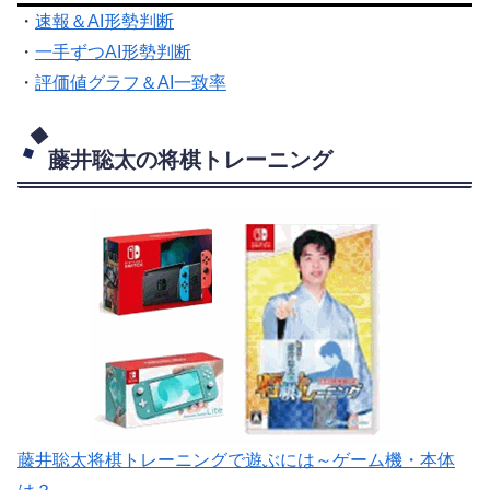
・
速報＆AI形勢判断
・
一手ずつAI形勢判断
・
評価値グラフ＆AI一致率
藤井聡太の将棋トレーニング
藤井聡太将棋トレーニングで遊ぶには～ゲーム機・本体