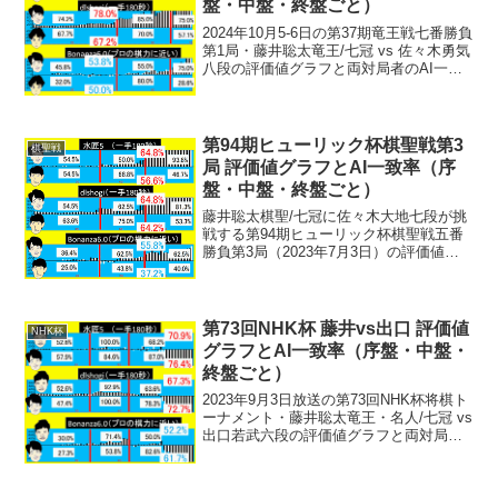
盤・中盤・終盤ごと）
2024年10月5-6日の第37期竜王戦七番勝負
第1局・藤井聡太竜王/七冠 vs 佐々木勇気
八段の評価値グラフと両対局者のAI一致
率を序盤・中盤・終盤ごとに。水匠5、
dlshogi、Bonanza6.0で。※数値は、パソ
コン環境や解析条件等...
第94期ヒューリック杯棋聖戦第3
棋聖戦
局 評価値グラフとAI一致率（序
盤・中盤・終盤ごと）
藤井聡太棋聖/七冠に佐々木大地七段が挑
戦する第94期ヒューリック杯棋聖戦五番
勝負第3局（2023年7月3日）の評価値グ
ラフと両対局者のAI一致率を序盤・中
盤・終盤ごとに。水匠5、dlshogi、
Bonanza6.0で。※数値は、パソコン環
境...
第73回NHK杯 藤井vs出口 評価値
NHK杯
グラフとAI一致率（序盤・中盤・
終盤ごと）
2023年9月3日放送の第73回NHK杯将棋ト
ーナメント・藤井聡太竜王・名人/七冠 vs
出口若武六段の評価値グラフと両対局者
のAI一致率を序盤・中盤・終盤ごとに。
水匠5、dlshogi、Bonanza6.0で。※数値
は、パソコン環境や解析...