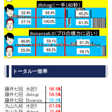
トータル一致率