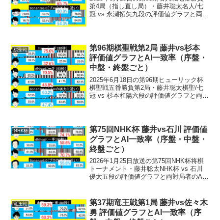
第4局（指し直し局）・藤井聡太名人/七
冠 vs 永瀬拓矢九段の評価値グラフと両対
局者のAI一致率を序盤・中盤・終盤ごと
に。hao、dlshogi、Bonanza6.0で。※数
値は、パソコン環境や解...
第96期棋聖戦第2局 藤井vs杉本
棋聖戦
評価値グラフとAI一致率（序盤・
中盤・終盤ごと）
2025年6月18日の第96期ヒューリック杯
棋聖戦五番勝負第2局・藤井聡太棋聖/七
冠 vs 杉本和陽六段の評価値グラフと両対
局者のAI一致率を序盤・中盤・終盤ごと
に。hao、dlshogi、Bonanza6.0で。※数
値は、パソコン環境や解...
第75回NHK杯 藤井vs石川 評価値
NHK杯
グラフとAI一致率（序盤・中盤・
終盤ごと）
2026年1月25日放送の第75回NHK杯将棋
トーナメント・藤井聡太NHK杯 vs 石川
優太五段の評価値グラフと両対局者のAI
一致率を序盤・中盤・終盤ごとに。hao、
dlshogi、Bonanza6.0で。※数値は、パソ
コン環境や解析条件等...
第37期竜王戦第1局 藤井vs佐々木
竜王戦
勇 評価値グラフとAI一致率（序