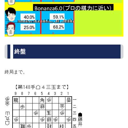
終盤
終局まで。