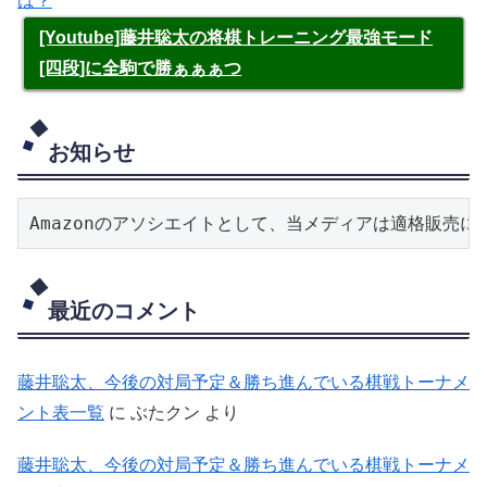
は？
[Youtube]藤井聡太の将棋トレーニング最強モード
[四段]に全駒で勝ぁぁぁつ
お知らせ
Amazonのアソシエイトとして、当メディアは適格販売
最近のコメント
藤井聡太、今後の対局予定＆勝ち進んでいる棋戦トーナメ
ント表一覧
に
ぶたクン
より
藤井聡太、今後の対局予定＆勝ち進んでいる棋戦トーナメ