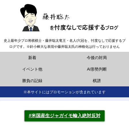
史上最年少プロ将棋棋士・藤井聡太竜王・名人/六冠を、忖度なしで応援するブ
ログです。※針小棒大な表現や藤井聡太氏の神格化は行っておりません
新着
今後の対局
イベント他
AI形勢判断
勝負の記録
棋譜
※本サイトにはプロモーションが含まれています
#米国産生ジャガイモ輸入絶対反対