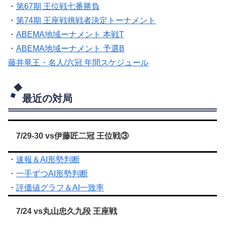
・
第67期 王位戦七番勝負
・
第74期 王座戦挑戦者決定トーナメント
・
ABEMA地域ーナメント 本戦T
・
ABEMA地域ーナメント 予選B
藤井竜王・名人/六冠 年間スケジュール
最近の対局
7/29-30 vs伊藤匠二冠 王位戦③
・
速報＆AI形勢判断
・
一手ずつAI形勢判断
・
評価値グラフ＆AI一致率
7/24 vs丸山忠久九段 王座戦