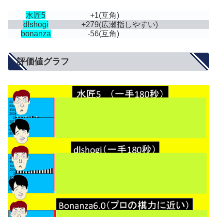
水匠5
+1
(互角)
dlshogi
+279
(広瀬指しやすい)
bonanza
-56
(互角)
評価値グラフ