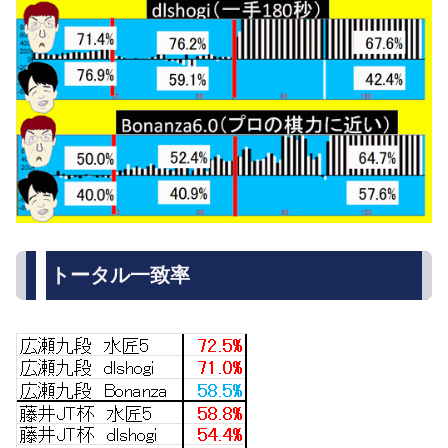
トータル一致率