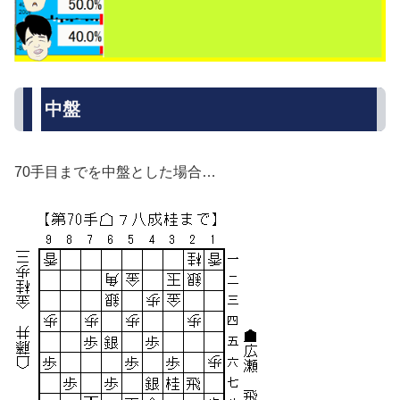
中盤
70手目までを中盤とした場合…