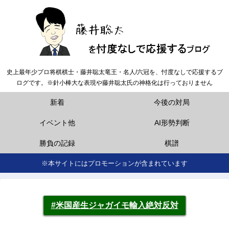
史上最年少プロ将棋棋士・藤井聡太竜王・名人/六冠を、忖度なしで応援するブ
ログです。※針小棒大な表現や藤井聡太氏の神格化は行っておりません
新着
今後の対局
イベント他
AI形勢判断
勝負の記録
棋譜
※本サイトにはプロモーションが含まれています
#米国産生ジャガイモ輸入絶対反対