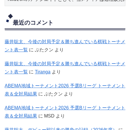
最近のコメント
藤井聡太、今後の対局予定＆勝ち進んでいる棋戦トーナメ
ント表一覧
に
ぶたクン
より
藤井聡太、今後の対局予定＆勝ち進んでいる棋戦トーナメ
ント表一覧
に
Tiranga
より
ABEMA地域トーナメント2026 予選Bリーグ トーナメント
表＆全対局結果
に
ぶたクン
より
ABEMA地域トーナメント2026 予選Bリーグ トーナメント
表＆全対局結果
に
MSD
より
藤井聡太、デビュー戦以来の勝負の記録（2026年度）
に