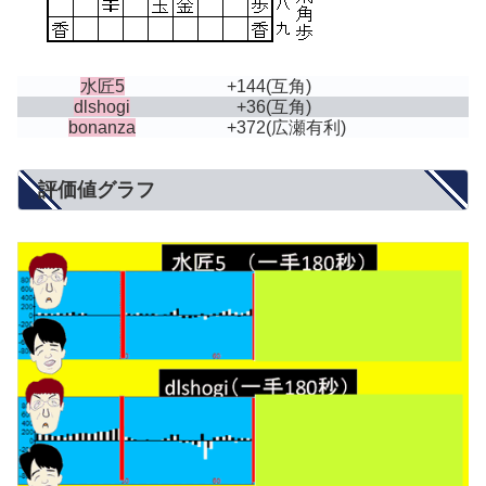
水匠5
+144
(互角)
dlshogi
+36
(互角)
bonanza
+372
(広瀬有利)
評価値グラフ