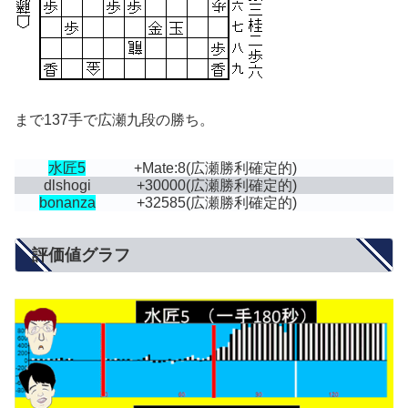
まで137手で広瀬九段の勝ち。
水匠5
+Mate:8
(広瀬勝利確定的)
dlshogi
+30000
(広瀬勝利確定的)
bonanza
+32585
(広瀬勝利確定的)
評価値グラフ