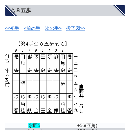
△８五歩
<<初手
<前の手
次の手>
投了図>>
水匠5
+56
(互角)