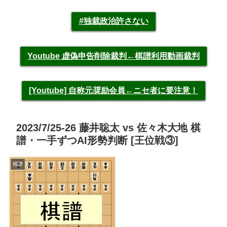
#独裁政治許さない
Youtube 虚偽申告削除裁判←棋譜利用動画裁判
[Youtube] 自称元奨励会員←ニセ者に要注意！
2023/7/25-26 藤井聡太 vs 佐々木大地 棋
譜・一手ずつAI形勢判断 [王位戦③]
棋譜