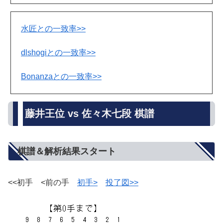
水匠との一致率>>
dlshogiとの一致率>>
Bonanzaとの一致率>>
藤井王位 vs 佐々木七段 棋譜
棋譜＆解析結果スタート
<<初手 <前の手
初手>
投了図>>