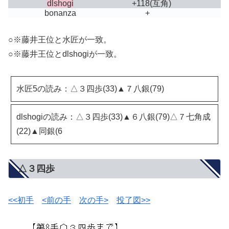
dlshogi
+118
(互角)
bonanza
+
○※藤井王位と水匠が一致。
○※藤井王位とdlshogiが一致。
水匠5の読み：△３四歩(33)▲７八銀(79)
dlshogiの読み：△３四歩(33)▲６八銀(79)△７七角成
(22)▲同銀(6
△３四歩
<<初手
<前の手
次の手>
投了図>>