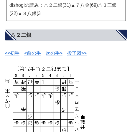
dlshogiの読み：△２二銀(31)▲７八金(69)△３三銀
(22)▲３八銀(3
△２二銀
<<初手
<前の手
次の手>
投了図>>