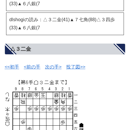
(33)▲６八銀(7
dlshogiの読み：△３二金(41)▲７七角(88)△３四歩
(33)▲６八銀(7
△３二金
<<初手
<前の手
次の手>
投了図>>