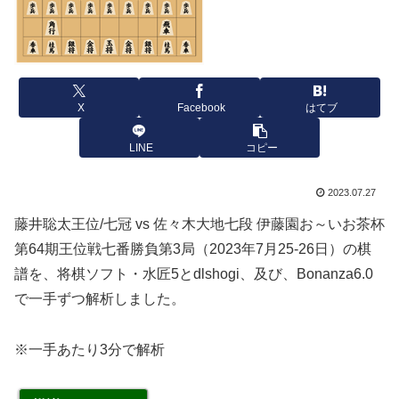
X
Facebook
はてブ
LINE
コピー
2023.07.27
藤井聡太王位/七冠 vs 佐々木大地七段 伊藤園お～いお茶杯
第64期王位戦七番勝負第3局（2023年7月25-26日）の棋
譜を、将棋ソフト・水匠5とdlshogi、及び、Bonanza6.0
で一手ずつ解析しました。
※一手あたり3分で解析