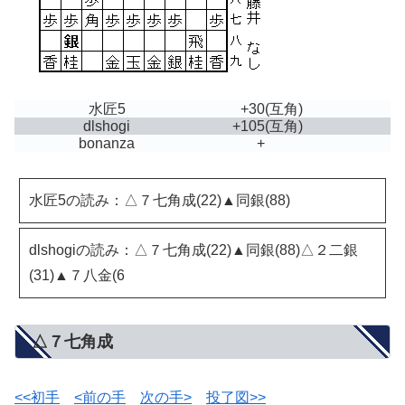
水匠5
+30
(互角)
dlshogi
+105
(互角)
bonanza
+
水匠5の読み：△７七角成(22)▲同銀(88)
dlshogiの読み：△７七角成(22)▲同銀(88)△２二銀
(31)▲７八金(6
△７七角成
<<初手
<前の手
次の手>
投了図>>