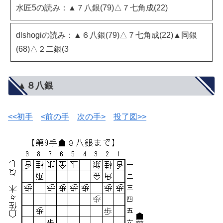
水匠5の読み：▲７八銀(79)△７七角成(22)
dlshogiの読み：▲６八銀(79)△７七角成(22)▲同銀
(68)△２二銀(3
▲８八銀
<<初手
<前の手
次の手>
投了図>>