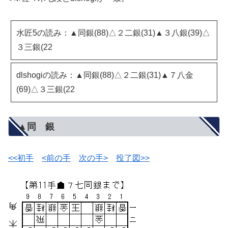
水匠5の読み：▲同銀(88)△２二銀(31)▲３八銀(39)△
３三銀(22
dlshogiの読み：▲同銀(88)△２二銀(31)▲７八金
(69)△３三銀(22
▲同 銀
<<初手
<前の手
次の手>
投了図>>