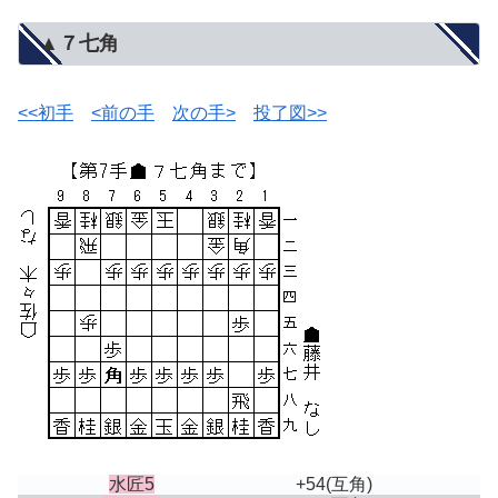
▲７七角
<<初手
<前の手
次の手>
投了図>>
水匠5
+54
(互角)