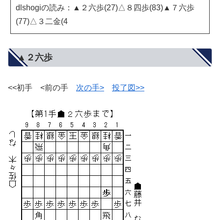
dlshogiの読み：▲２六歩(27)△８四歩(83)▲７六歩
(77)△３二金(4
▲２六歩
<<初手 <前の手
次の手>
投了図>>