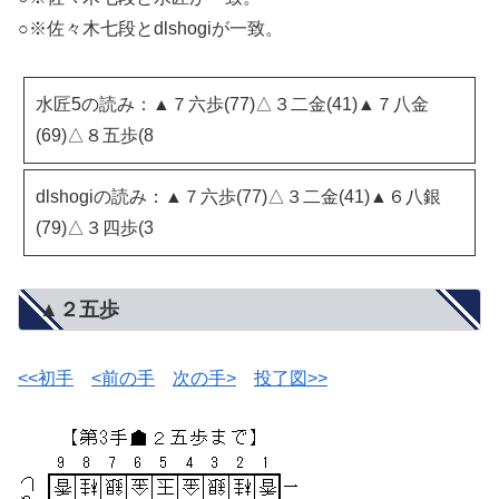
○※佐々木七段とdlshogiが一致。
水匠5の読み：▲７六歩(77)△３二金(41)▲７八金
(69)△８五歩(8
dlshogiの読み：▲７六歩(77)△３二金(41)▲６八銀
(79)△３四歩(3
▲２五歩
<<初手
<前の手
次の手>
投了図>>