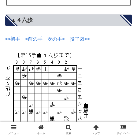
▲４六歩
<<初手
<前の手
次の手>
投了図>>
メニュー
ホーム
検索
トップ
サイドバー