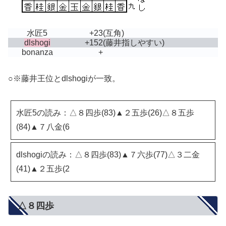
水匠5
+23
(互角)
dlshogi
+152
(藤井指しやすい)
bonanza
+
○※藤井王位とdlshogiが一致。
水匠5の読み：△８四歩(83)▲２五歩(26)△８五歩
(84)▲７八金(6
dlshogiの読み：△８四歩(83)▲７六歩(77)△３二金
(41)▲２五歩(2
△８四歩