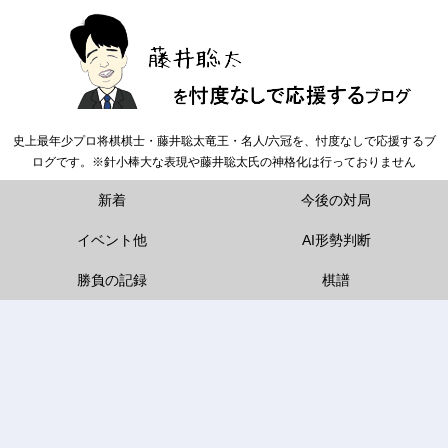
史上最年少プロ将棋棋士・藤井聡太竜王・名人/六冠を、忖度なしで応援するブ
ログです。※針小棒大な表現や藤井聡太氏の神格化は行っておりません
新着
今後の対局
イベント他
AI形勢判断
勝負の記録
棋譜