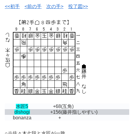
<<初手
<前の手
次の手>
投了図>>
水匠5
+68
(互角)
dlshogi
+156
(藤井指しやすい)
bonanza
+
○※佐々木七段と水匠が一致。