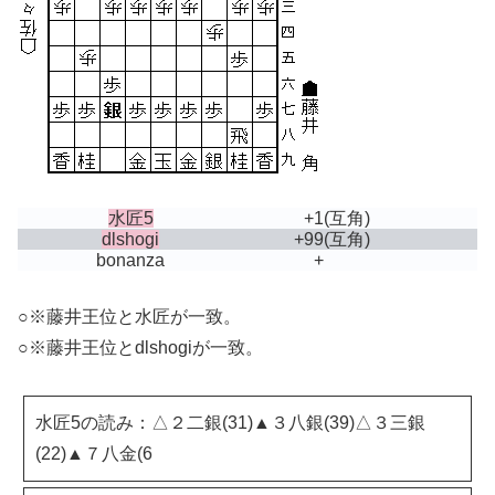
水匠5
+1
(互角)
dlshogi
+99
(互角)
bonanza
+
○※藤井王位と水匠が一致。
○※藤井王位とdlshogiが一致。
水匠5の読み：△２二銀(31)▲３八銀(39)△３三銀
(22)▲７八金(6