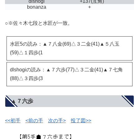
dlshogi
+137
(互角)
bonanza
+
○※佐々木七段と水匠が一致。
水匠5の読み：▲７八金(69)△３二金(41)▲５八玉
(59)△１四歩(1
dlshogiの読み：▲７六歩(77)△３二金(41)▲７七角
(88)△３四歩(3
▲７六歩
<<初手
<前の手
次の手>
投了図>>