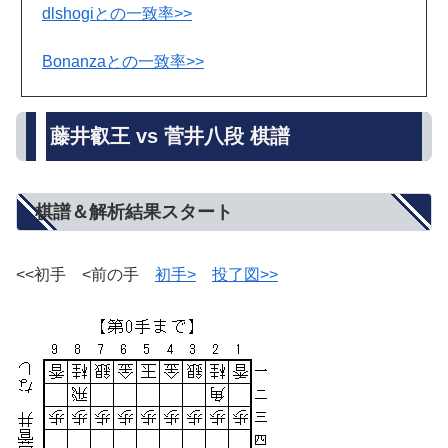
dlshogiとの一致率>>
Bonanzaとの一致率>>
藤井叡王 vs 菅井八段 棋譜
棋譜＆解析結果スタート
<<初手 <前の手
初手>
投了図>>