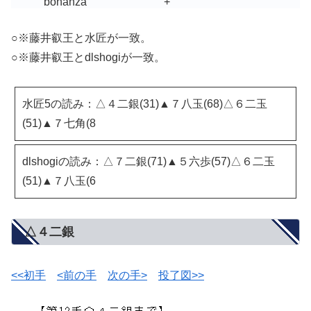
bonanza
+
○※藤井叡王と水匠が一致。
○※藤井叡王とdlshogiが一致。
水匠5の読み：△４二銀(31)▲７八玉(68)△６二玉
(51)▲７七角(8
dlshogiの読み：△７二銀(71)▲５六歩(57)△６二玉
(51)▲７八玉(6
△４二銀
<<初手
<前の手
次の手>
投了図>>