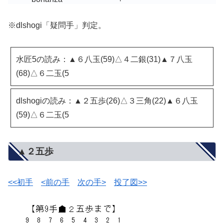
※dlshogi「疑問手」判定。
水匠5の読み：▲６八玉(59)△４二銀(31)▲７八玉
(68)△６二玉(5
dlshogiの読み：▲２五歩(26)△３三角(22)▲６八玉
(59)△６二玉(5
▲２五歩
<<初手
<前の手
次の手>
投了図>>