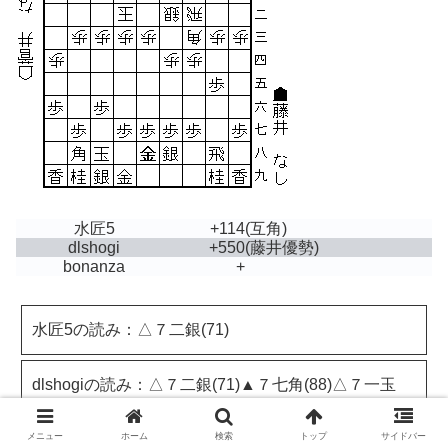
水匠5
+114
(互角)
dlshogi
+550
(藤井優勢)
bonanza
+
水匠5の読み：△７二銀(71)
dlshogiの読み：△７二銀(71)▲７七角(88)△７一玉
(62)▲８八玉(7
メニュー
ホーム
検索
トップ
サイドバー