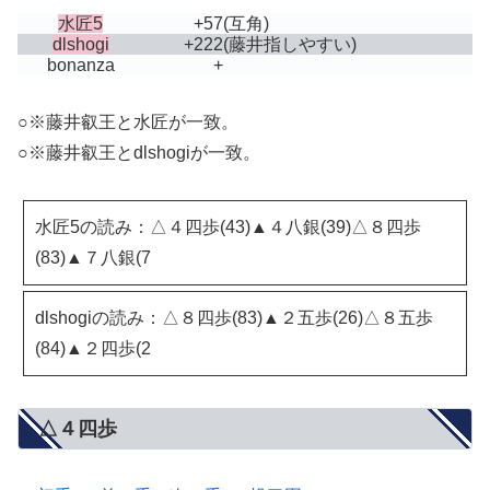
水匠5
+57
(互角)
dlshogi
+222
(藤井指しやすい)
bonanza
+
○※藤井叡王と水匠が一致。
○※藤井叡王とdlshogiが一致。
水匠5の読み：△４四歩(43)▲４八銀(39)△８四歩
(83)▲７八銀(7
dlshogiの読み：△８四歩(83)▲２五歩(26)△８五歩
(84)▲２四歩(2
△４四歩