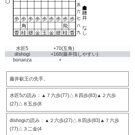
水匠5
+70
(互角)
dlshogi
+168
(藤井指しやすい)
bonanza
+
藤井叡王の先手。
水匠5の読み：▲７六歩(77)△８四歩(83)▲２六歩
(27)△８五歩(8
dlshogiの読み：▲２六歩(27)△８四歩(83)▲７六歩
(77)△３二金(4