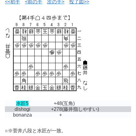
<<初手
<前の手
次の手>
投了図>>
水匠5
+48
(互角)
dlshogi
+278
(藤井指しやすい)
bonanza
+
○※菅井八段と水匠が一致。