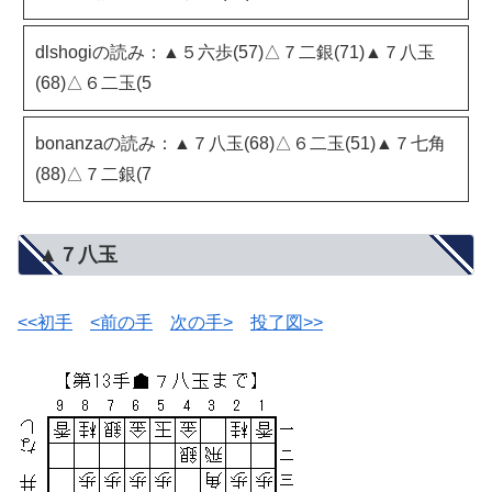
dlshogiの読み：▲５六歩(57)△７二銀(71)▲７八玉
(68)△６二玉(5
bonanzaの読み：▲７八玉(68)△６二玉(51)▲７七角
(88)△７二銀(7
▲７八玉
<<初手
<前の手
次の手>
投了図>>