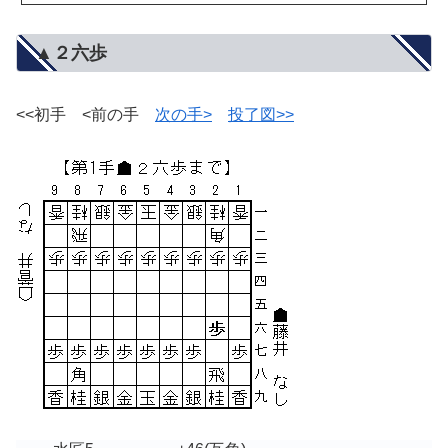
▲２六歩
<<初手 <前の手
次の手>
投了図>>