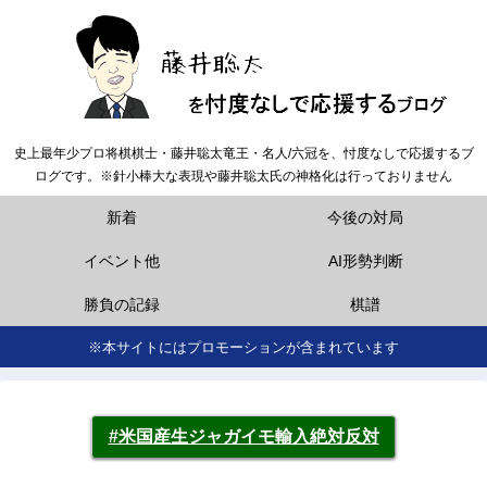
史上最年少プロ将棋棋士・藤井聡太竜王・名人/六冠を、忖度なしで応援するブ
ログです。※針小棒大な表現や藤井聡太氏の神格化は行っておりません
新着
今後の対局
イベント他
AI形勢判断
勝負の記録
棋譜
※本サイトにはプロモーションが含まれています
#米国産生ジャガイモ輸入絶対反対