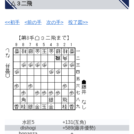
△３二飛
<<初手
<前の手
次の手>
投了図>>
水匠5
+131
(互角)
dlshogi
+589
(藤井優勢)
bonanza
+