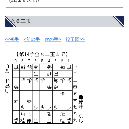
(51)▲８八玉(7
△６二玉
<<初手
<前の手
次の手>
投了図>>