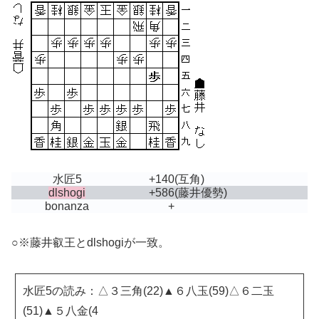
水匠5
+140
(互角)
dlshogi
+586
(藤井優勢)
bonanza
+
○※藤井叡王とdlshogiが一致。
水匠5の読み：△３三角(22)▲６八玉(59)△６二玉
(51)▲５八金(4