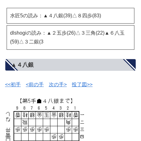
水匠5の読み：▲４八銀(39)△８四歩(83)
dlshogiの読み：▲２五歩(26)△３三角(22)▲６八玉
(59)△３二銀(3
▲４八銀
<<初手
<前の手
次の手>
投了図>>