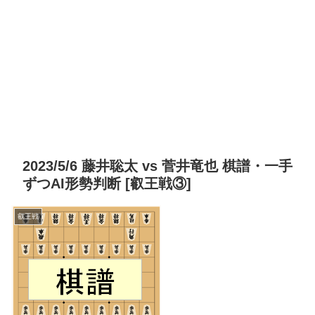
2023/5/6 藤井聡太 vs 菅井竜也 棋譜・一手
ずつAI形勢判断 [叡王戦③]
叡王戦