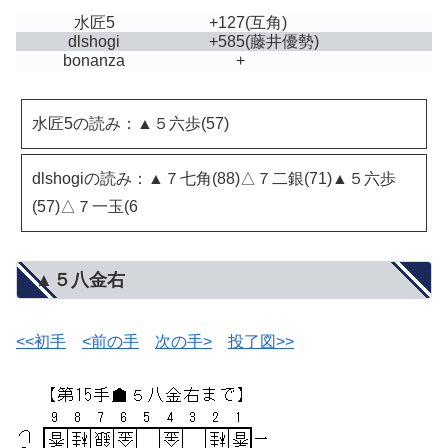
水匠5
+127
(互角)
dlshogi
+585
(藤井優勢)
bonanza
+
水匠5の読み：▲５六歩(57)
dlshogiの読み：▲７七角(88)△７二銀(71)▲５六歩
(57)△７一玉(6
▲５八金右
<<初手
<前の手
次の手>
投了図>>