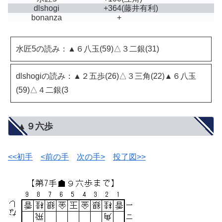
dlshogi
+364
(藤井有利)
bonanza
+
水匠5の読み：▲６八玉(59)△３二銀(31)
dlshogiの読み：▲２五歩(26)△３三角(22)▲６八玉
(59)△４二銀(3
▲９六歩
<<初手
<前の手
次の手>
投了図>>