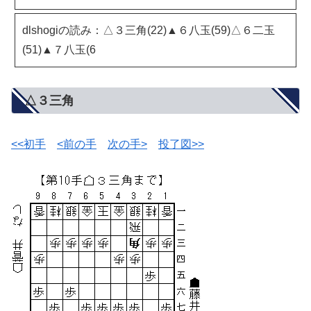
dlshogiの読み：△３三角(22)▲６八玉(59)△６二玉
(51)▲７八玉(6
△３三角
<<初手
<前の手
次の手>
投了図>>