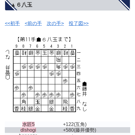
▲６八玉
<<初手
<前の手
次の手>
投了図>>
水匠5
+122
(互角)
dlshogi
+580
(藤井優勢)