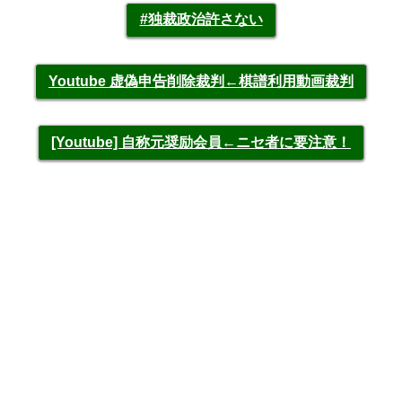
#独裁政治許さない
Youtube 虚偽申告削除裁判←棋譜利用動画裁判
[Youtube] 自称元奨励会員←ニセ者に要注意！