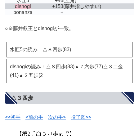
水匠5
+46
(互角)
dlshogi
+153
(藤井指しやすい)
bonanza
+
○※藤井叡王とdlshogiが一致。
水匠5の読み：△８四歩(83)
dlshogiの読み：△８四歩(83)▲７六歩(77)△３二金
(41)▲２五歩(2
△３四歩
<<初手
<前の手
次の手>
投了図>>