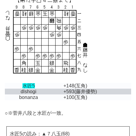
水匠5
+148
(互角)
dlshogi
+593
(藤井優勢)
bonanza
+100
(互角)
○※菅井八段と水匠が一致。
水匠5の読み：▲７八玉(68)