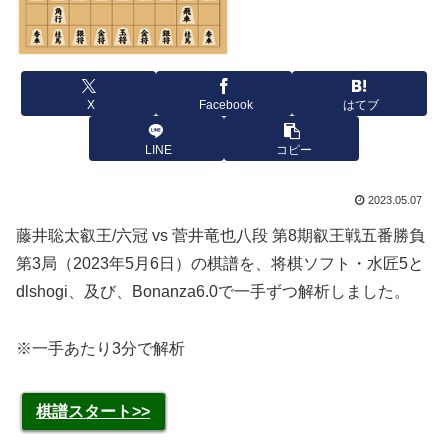
X
Facebook
はてブ
LINE
コピー
2023.05.07
藤井聡太叡王/六冠 vs 菅井竜也八段 第8期叡王戦五番勝負
第3局（2023年5月6日）の棋譜を、将棋ソフト・水匠5と
dlshogi、及び、Bonanza6.0で一手ずつ解析しました。
※一手あたり3分で解析
棋譜スタート>>