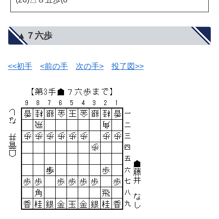
▲７六歩
<<初手
<前の手
次の手>
投了図>>