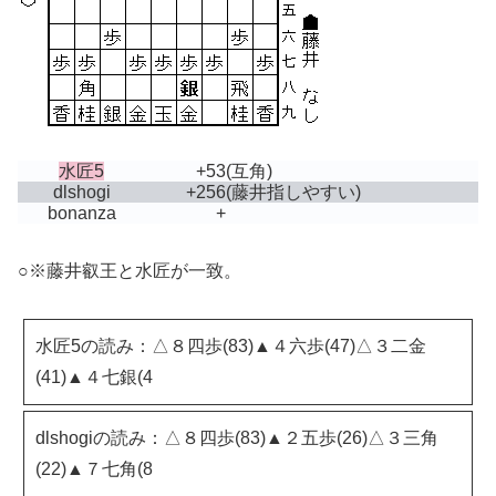
水匠5
+53
(互角)
dlshogi
+256
(藤井指しやすい)
bonanza
+
○※藤井叡王と水匠が一致。
水匠5の読み：△８四歩(83)▲４六歩(47)△３二金
(41)▲４七銀(4
dlshogiの読み：△８四歩(83)▲２五歩(26)△３三角
(22)▲７七角(8