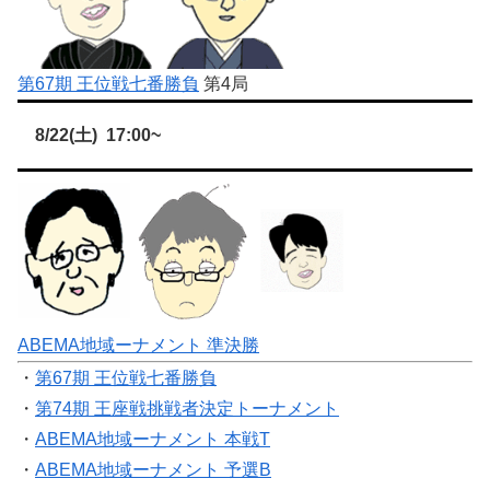
第67期 王位戦七番勝負
第4局
8/22(土) 17:00~
ABEMA地域ーナメント 準決勝
・
第67期 王位戦七番勝負
・
第74期 王座戦挑戦者決定トーナメント
・
ABEMA地域ーナメント 本戦T
・
ABEMA地域ーナメント 予選B