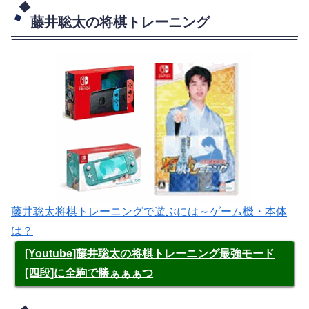
藤井聡太の将棋トレーニング
藤井聡太将棋トレーニングで遊ぶには～ゲーム機・本体
は？
[Youtube]藤井聡太の将棋トレーニング最強モード
[四段]に全駒で勝ぁぁぁつ