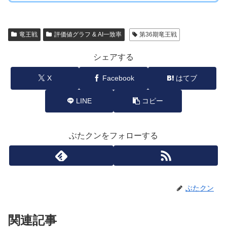
竜王戦
評価値グラフ & AI一致率
第36期竜王戦
シェアする
X
Facebook
はてブ
LINE
コピー
ぶたクンをフォローする
ぶたクン
関連記事