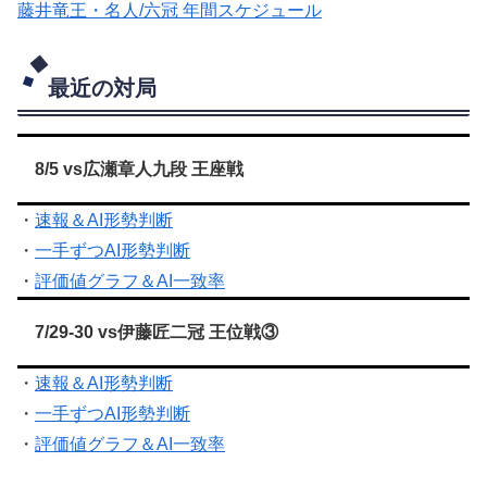
藤井竜王・名人/六冠 年間スケジュール
最近の対局
8/5 vs広瀬章人九段 王座戦
・
速報＆AI形勢判断
・
一手ずつAI形勢判断
・
評価値グラフ＆AI一致率
7/29-30 vs伊藤匠二冠 王位戦③
・
速報＆AI形勢判断
・
一手ずつAI形勢判断
・
評価値グラフ＆AI一致率