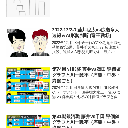
聡太タイトル戦成績一覧藤井聡太タイト
ル戦会場（宿泊施設）一覧・伊藤園お～
いお茶杯第66期王位戦七番勝負・第73期
王座戦五番...
2022/12/2-3 藤井聡太vs広瀬章人
竜王戦
速報＆AI形勢判断 [竜王戦⑥]
2022年12月2-3日(金土) の第35期竜王戦七
番勝負第6局。藤井聡太竜王 vs 広瀬章人
八段。速報＆AI形勢判断です。現在の形
勢（終局）中継・解説・消費時間ほか情
報 竜王戦第6局~評価値とは別の世界封じ
手＆2日目展開予想「人間藤井」は...
第74回NHK杯 藤井vs澤田 評価値
NHK杯
グラフとAI一致率（序盤・中盤・
終盤ごと）
2024年12月8日放送の第74期回NHK杯将
棋トーナメント・藤井聡太竜王・名人/七
冠 vs 澤田真吾七段の評価値グラフと両対
局者のAI一致率を序盤・中盤・終盤ごと
に。水匠5、dlshogi、Bonanza6.0で。※
数値は、パソコン環境や...
第31期銀河戦 藤井vs千田 評価値
評価値グラフ & AI一致率
グラフとAI一致率（序盤・中盤・
終盤ごと）