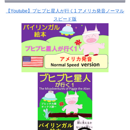
【Youtube】ブヒブヒ星人が行く1 アメリカ発音ノーマル
スピード版