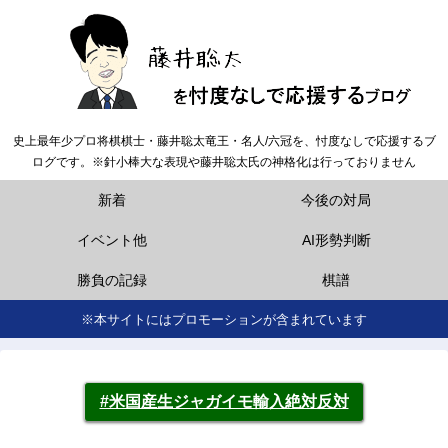
史上最年少プロ将棋棋士・藤井聡太竜王・名人/六冠を、忖度なしで応援するブ
ログです。※針小棒大な表現や藤井聡太氏の神格化は行っておりません
新着
今後の対局
イベント他
AI形勢判断
勝負の記録
棋譜
※本サイトにはプロモーションが含まれています
#米国産生ジャガイモ輸入絶対反対