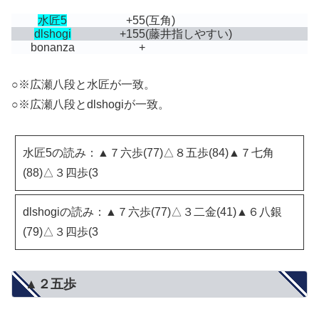
水匠5
+55
(互角)
dlshogi
+155
(藤井指しやすい)
bonanza
+
○※広瀬八段と水匠が一致。
○※広瀬八段とdlshogiが一致。
水匠5の読み：▲７六歩(77)△８五歩(84)▲７七角
(88)△３四歩(3
dlshogiの読み：▲７六歩(77)△３二金(41)▲６八銀
(79)△３四歩(3
▲２五歩