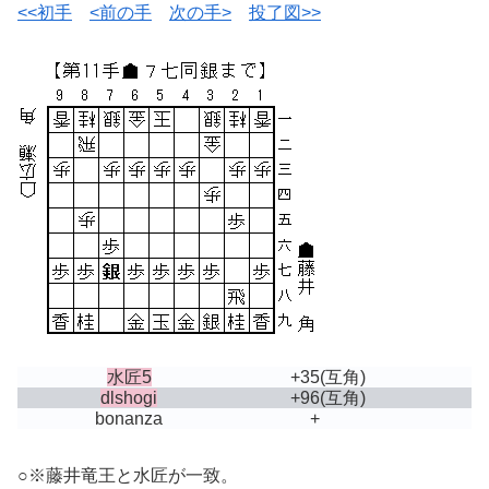
<<初手
<前の手
次の手>
投了図>>
水匠5
+35
(互角)
dlshogi
+96
(互角)
bonanza
+
○※藤井竜王と水匠が一致。