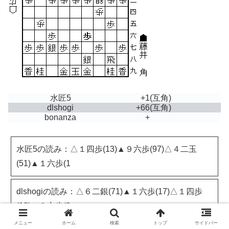
水匠5
+1
(互角)
dlshogi
+66
(互角)
bonanza
+
水匠5の読み：△１四歩(13)▲９六歩(97)△４二玉
(51)▲１六歩(1
dlshogiの読み：△６二銀(71)▲１六歩(17)△１四歩
(13)▲９六歩(9
メニュー
ホーム
検索
トップ
サイドバー