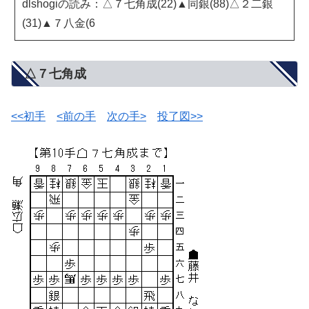
dlshogiの読み：△７七角成(22)▲同銀(88)△２二銀
(31)▲７八金(6
△７七角成
<<初手
<前の手
次の手>
投了図>>