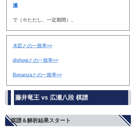
瀬
で（※ただし、一定期間）。
水匠との一致率>>
dlshogiとの一致率>>
Bonanzaとの一致率>>
藤井竜王 vs 広瀬八段 棋譜
棋譜＆解析結果スタート