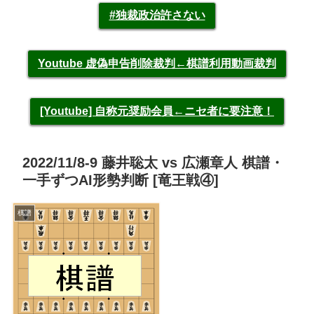
#独裁政治許さない
Youtube 虚偽申告削除裁判←棋譜利用動画裁判
[Youtube] 自称元奨励会員←ニセ者に要注意！
2022/11/8-9 藤井聡太 vs 広瀬章人 棋譜・
一手ずつAI形勢判断 [竜王戦④]
棋譜