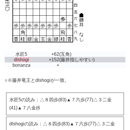
水匠5
+62
(互角)
dlshogi
+152
(藤井指しやすい)
bonanza
+
○※藤井竜王とdlshogiが一致。
水匠5の読み：△８四歩(83)▲７六歩(77)△３二金
(41)▲７八金(6
dlshogiの読み：△８四歩(83)▲７六歩(77)△３二金