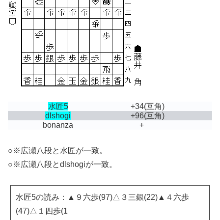
水匠5
+34
(互角)
dlshogi
+96
(互角)
bonanza
+
○※広瀬八段と水匠が一致。
○※広瀬八段とdlshogiが一致。
水匠5の読み：▲９六歩(97)△３三銀(22)▲４六歩
(47)△１四歩(1