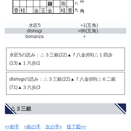
水匠5
+1
(互角)
dlshogi
+86
(互角)
bonanza
+
水匠5の読み：△３三銀(22)▲７八金(69)△１四歩
(13)▲１六歩(1
dlshogiの読み：△３三銀(22)▲７八金(69)△６二銀
(71)▲３六歩(3
△３三銀
<<初手
<前の手
次の手>
投了図>>