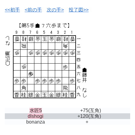
<<初手
<前の手
次の手>
投了図>>
水匠5
+75
(互角)
dlshogi
+120
(互角)
bonanza
+