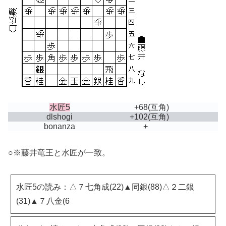
水匠5
+68
(互角)
dlshogi
+102
(互角)
bonanza
+
○※藤井竜王と水匠が一致。
水匠5の読み：△７七角成(22)▲同銀(88)△２二銀
(31)▲７八金(6