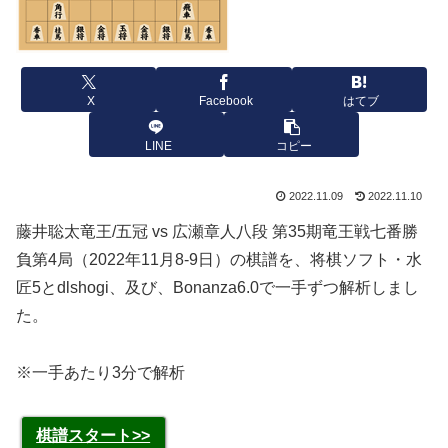
X
Facebook
はてブ
LINE
コピー
2022.11.09
2022.11.10
藤井聡太竜王/五冠 vs 広瀬章人八段 第35期竜王戦七番勝
負第4局（2022年11月8-9日）の棋譜を、将棋ソフト・水
匠5とdlshogi、及び、Bonanza6.0で一手ずつ解析しまし
た。
※一手あたり3分で解析
棋譜スタート>>