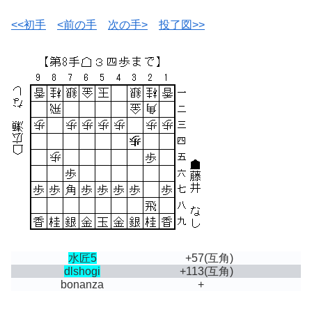
<<初手
<前の手
次の手>
投了図>>
水匠5
+57
(互角)
dlshogi
+113
(互角)
bonanza
+