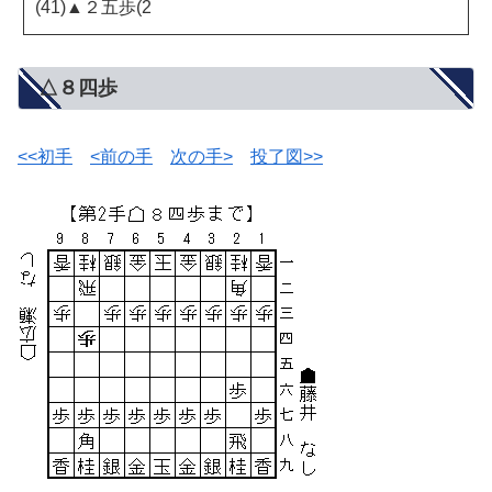
(41)▲２五歩(2
△８四歩
<<初手
<前の手
次の手>
投了図>>