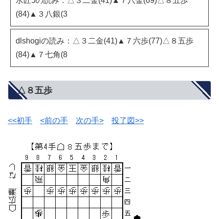
水匠5の読み：△３二金(41)▲７八金(69)△８五歩
(84)▲３八銀(3
dlshogiの読み：△３二金(41)▲７六歩(77)△８五歩
(84)▲７七角(8
△８五歩
<<初手
<前の手
次の手>
投了図>>