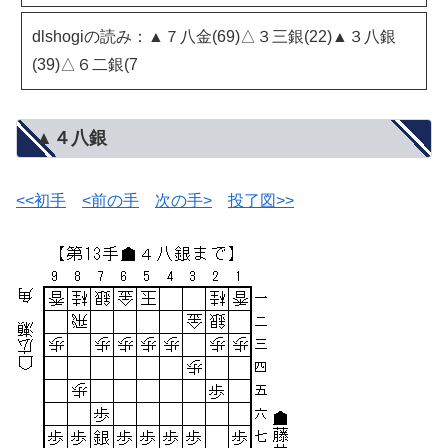
dlshogiの読み：▲７八金(69)△３三銀(22)▲３八銀
(39)△６二銀(7
▲４八銀
<<初手
<前の手
次の手>
投了図>>