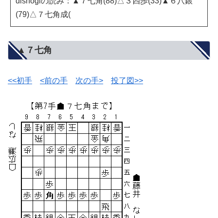
dlshogiの読み：▲７七角(88)△３四歩(33)▲６八銀
(79)△７七角成(
▲７七角
<<初手
<前の手
次の手>
投了図>>