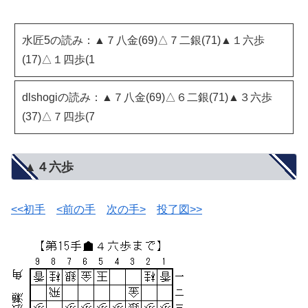
水匠5の読み：▲７八金(69)△７二銀(71)▲１六歩
(17)△１四歩(1
dlshogiの読み：▲７八金(69)△６二銀(71)▲３六歩
(37)△７四歩(7
▲４六歩
<<初手
<前の手
次の手>
投了図>>