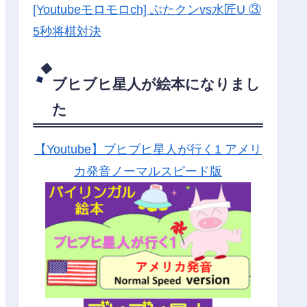
[Youtubeモロモロch] ぶたクンvs水匠U ③
5
秒将棋対決
ブヒブヒ星人が絵本になりまし
た
【Youtube】ブヒブヒ星人が行く1 アメリ
カ発音ノーマルスピード版