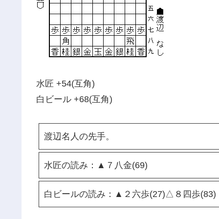
水匠 +54(互角)
白ビール +68(互角)
渡辺名人の先手。
水匠の読み：▲７八金(69)
白ビールの読み：▲２六歩(27)△８四歩(83)