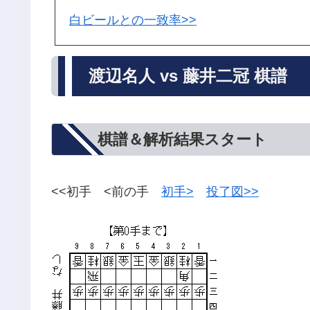
白ビールとの一致率>>
渡辺名人 vs 藤井二冠 棋譜
棋譜＆解析結果スタート
<<初手 <前の手
初手>
投了図>>