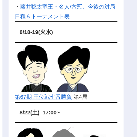
・
藤井聡太竜王・名人/六冠、今後の対局
日程＆トーナメント表
8/18-19(火水)
第67期 王位戦七番勝負
第4局
8/22(土) 17:00~