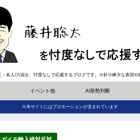
王・名人/六冠を、忖度なしで応援するブログです。※針小棒大な表現や
イベント他
AI形勢判断
※本サイトにはプロモーションが含まれています
ャガイモ輸入絶対反対