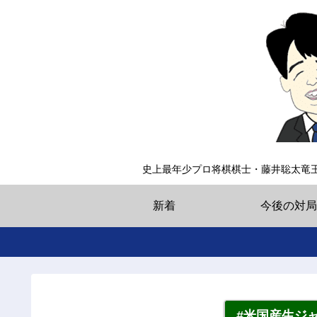
史上最年少プロ将棋棋士・藤井聡太竜
新着
今後の対局
#米国産生ジ