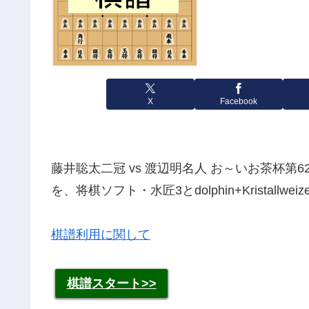
X
Facebook
藤井聡太二冠 vs 渡辺明名人 お～いお茶杯第6
を、将棋ソフト・水匠3とdolphin+Kristal
棋譜利用に関して
棋譜スタート>>