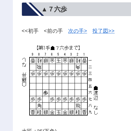
▲７六歩
<<初手 <前の手
次の手>
投了図>>