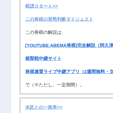
棋譜スタート>>
この将棋の形勢判断ダイジェスト
この将棋の解説は
[YOUTUBE ABEMA将棋]完全解説（阿久
棋聖戦中継サイト
将棋連盟ライブ中継アプリ（2週間無料・
で（※ただし、一定期間）。
水匠との一致率>>