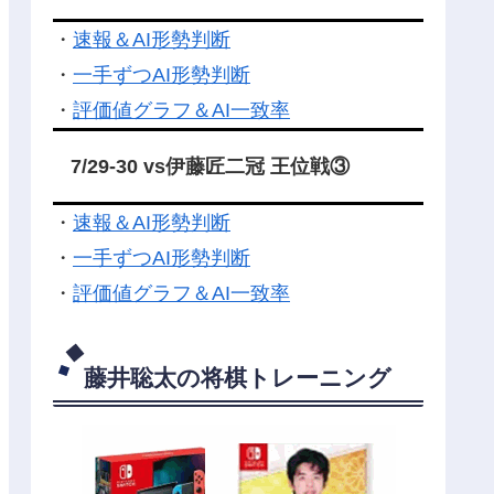
・
速報＆AI形勢判断
・
一手ずつAI形勢判断
・
評価値グラフ＆AI一致率
7/29-30 vs伊藤匠二冠 王位戦③
・
速報＆AI形勢判断
・
一手ずつAI形勢判断
・
評価値グラフ＆AI一致率
藤井聡太の将棋トレーニング