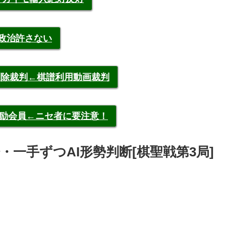
裁政治許さない
申告削除裁判←棋譜利用動画裁判
称元奨励会員←ニセ者に要注意！
 棋譜・一手ずつAI形勢判断[棋聖戦第3局]