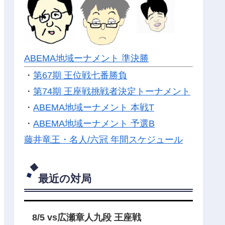
ABEMA地域ーナメント 準決勝
・
第67期 王位戦七番勝負
・
第74期 王座戦挑戦者決定トーナメント
・
ABEMA地域ーナメント 本戦T
・
ABEMA地域ーナメント 予選B
藤井竜王・名人/六冠 年間スケジュール
最近の対局
8/5 vs広瀬章人九段 王座戦