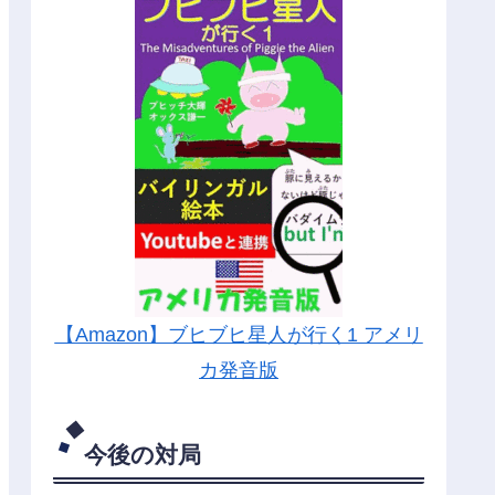
【Amazon】ブヒブヒ星人が行く1 アメリ
カ発音版
今後の対局