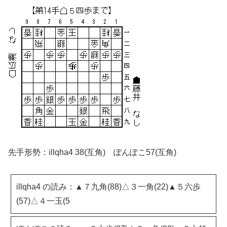
先手形勢：illqha4 38(互角) ぽんぽこ57(互角)
illqha4 の読み：▲７九角(88)△３一角(22)▲５六歩
(57)△４一玉(5