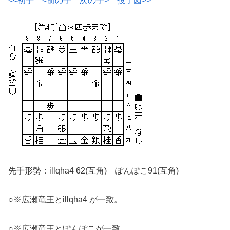
<<初手
<前の手
次の手>
投了図>>
先手形勢：illqha4 62(互角) ぽんぽこ91(互角)
○※広瀬竜王とillqha4 が一致。
○※広瀬竜王とぽんぽこが一致。