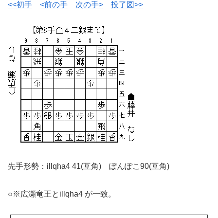
<<初手
<前の手
次の手>
投了図>>
先手形勢：illqha4 41(互角) ぽんぽこ90(互角)
○※広瀬竜王とillqha4 が一致。