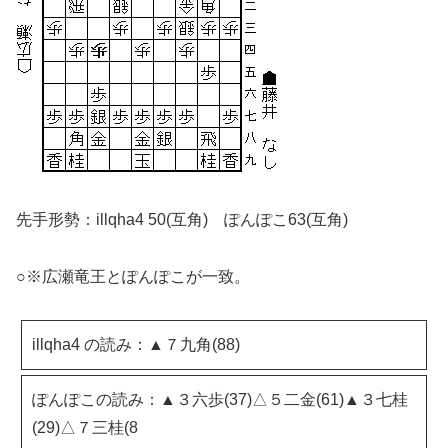
先手形勢：illqha4 50(互角) ぽんぽこ63(互角)
○※広瀬竜王とぽんぽこが一致。
illqha4 の読み：▲７九角(88)
ぽんぽこの読み：▲３六歩(37)△５二金(61)▲３七桂
(29)△７三桂(8