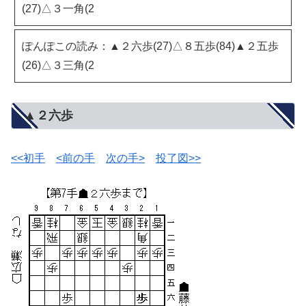
(27)△３一角(2
ぽんぽこの読み：▲２六歩(27)△８五歩(84)▲２五歩
(26)△３三角(2
▲２六歩
<<初手
<前の手
次の手>
投了図>>