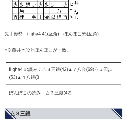
先手形勢：illqha4 41(互角) ぽんぽこ55(互角)
○※藤井七段とぽんぽこが一致。
illqha4 の読み：△３三銀(42)▲７八金(69)△５四歩
(53)▲４八銀(3
ぽんぽこの読み：△３三銀(42)
△３三銀