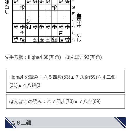
先手形勢：illqha4 38(互角) ぽんぽこ93(互角)
illqha4 の読み：△５四歩(53)▲７八金(69)△４二銀
(31)▲４八銀(3
ぽんぽこの読み：△７四歩(73)▲７八金(69)
△６二銀