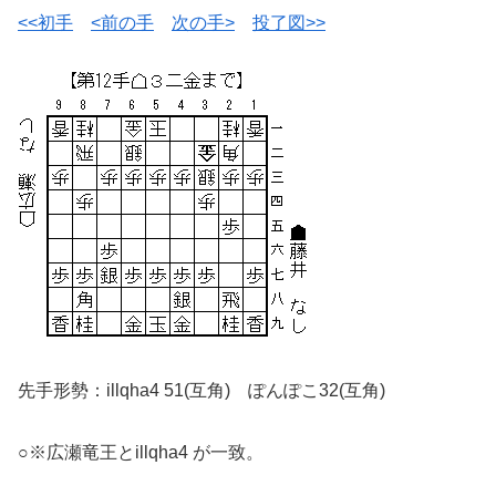
<<初手
<前の手
次の手>
投了図>>
先手形勢：illqha4 51(互角) ぽんぽこ32(互角)
○※広瀬竜王とillqha4 が一致。