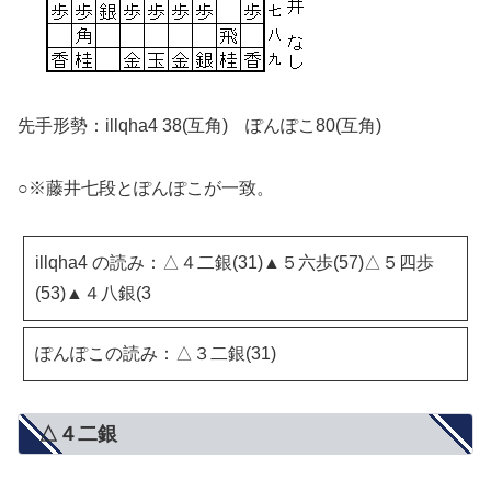
先手形勢：illqha4 38(互角) ぽんぽこ80(互角)
○※藤井七段とぽんぽこが一致。
illqha4 の読み：△４二銀(31)▲５六歩(57)△５四歩
(53)▲４八銀(3
ぽんぽこの読み：△３二銀(31)
△４二銀