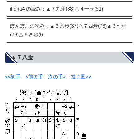
illqha4 の読み：▲７九角(88)△４一玉(51)
ぽんぽこの読み：▲３六歩(37)△７四歩(73)▲３七桂
(29)△６四歩(6
▲７八金
<<初手
<前の手
次の手>
投了図>>