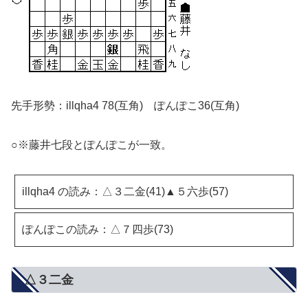
先手形勢：illqha4 78(互角) ぽんぽこ36(互角)
○※藤井七段とぽんぽこが一致。
illqha4 の読み：△３二金(41)▲５六歩(57)
ぽんぽこの読み：△７四歩(73)
△３二金