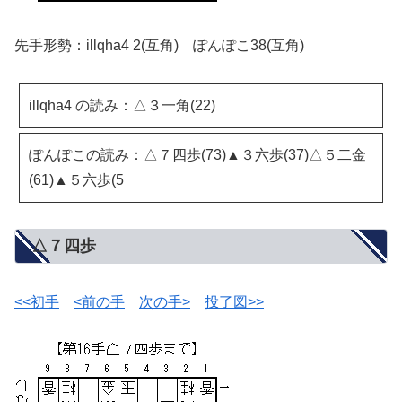
先手形勢：illqha4 2(互角) ぽんぽこ38(互角)
illqha4 の読み：△３一角(22)
ぽんぽこの読み：△７四歩(73)▲３六歩(37)△５二金
(61)▲５六歩(5
△７四歩
<<初手
<前の手
次の手>
投了図>>