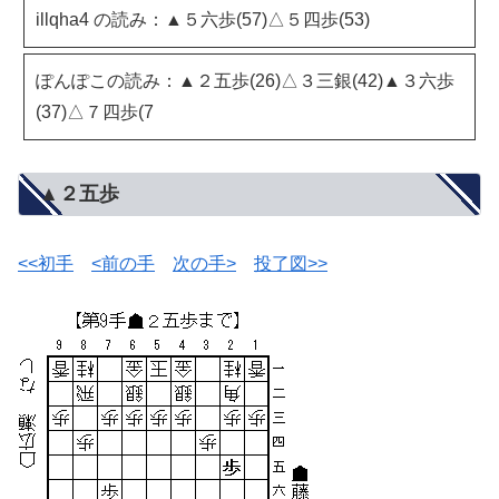
illqha4 の読み：▲５六歩(57)△５四歩(53)
ぽんぽこの読み：▲２五歩(26)△３三銀(42)▲３六歩
(37)△７四歩(7
▲２五歩
<<初手
<前の手
次の手>
投了図>>