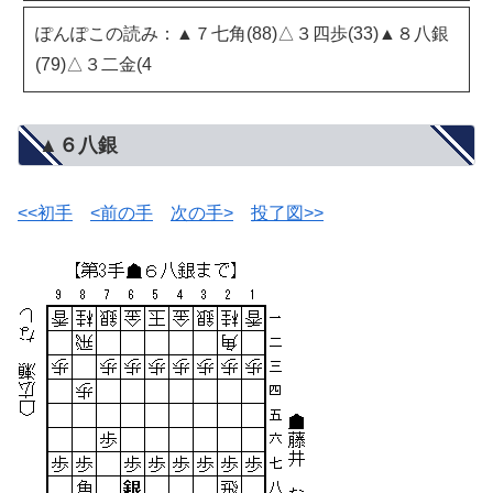
ぽんぽこの読み：▲７七角(88)△３四歩(33)▲８八銀
(79)△３二金(4
▲６八銀
<<初手
<前の手
次の手>
投了図>>