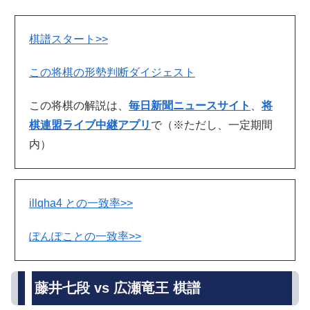
棋譜スタート>>
この将棋の形勢判断ダイジェスト
この将棋の解説は、
毎日新聞ニュースサイト
、
将
棋連盟ライブ中継アプリ
で（※ただし、一定期間
内）
illqha4 との一致率>>
ぽんぽことの一致率>>
藤井七段 vs 広瀬竜王 棋譜