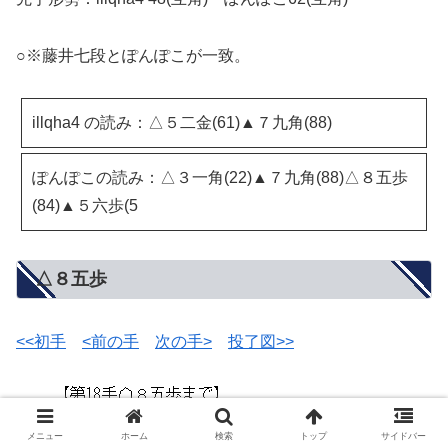
○※藤井七段とぽんぽこが一致。
illqha4 の読み：△５二金(61)▲７九角(88)
ぽんぽこの読み：△３一角(22)▲７九角(88)△８五歩
(84)▲５六歩(5
△８五歩
<<初手
<前の手
次の手>
投了図>>
メニュー
ホーム
検索
トップ
サイドバー