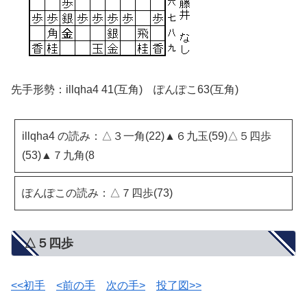
先手形勢：illqha4 41(互角) ぽんぽこ63(互角)
illqha4 の読み：△３一角(22)▲６九玉(59)△５四歩
(53)▲７九角(8
ぽんぽこの読み：△７四歩(73)
△５四歩
<<初手
<前の手
次の手>
投了図>>