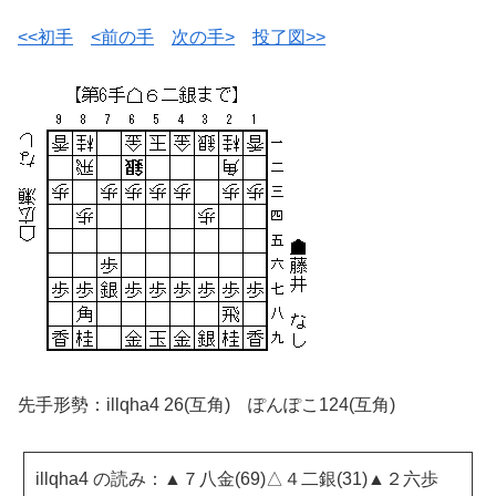
<<初手
<前の手
次の手>
投了図>>
先手形勢：illqha4 26(互角) ぽんぽこ124(互角)
illqha4 の読み：▲７八金(69)△４二銀(31)▲２六歩