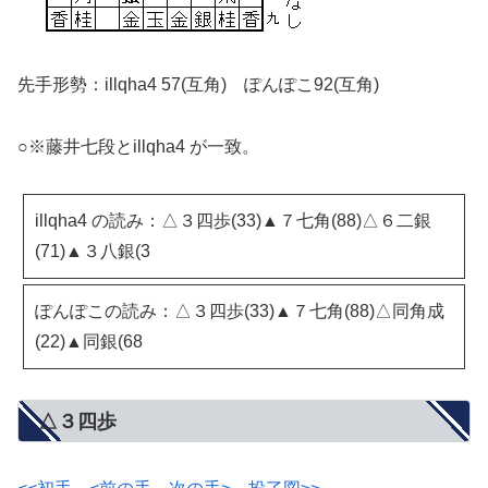
先手形勢：illqha4 57(互角) ぽんぽこ92(互角)
○※藤井七段とillqha4 が一致。
illqha4 の読み：△３四歩(33)▲７七角(88)△６二銀
(71)▲３八銀(3
ぽんぽこの読み：△３四歩(33)▲７七角(88)△同角成
(22)▲同銀(68
△３四歩