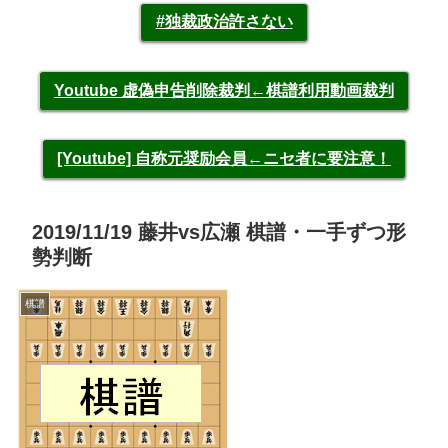
#独裁政治許さない
Youtube 虚偽申告削除裁判←棋譜利用動画裁判
[Youtube] 自称元奨励会員←ニセ者に要注意！
2019/11/19 藤井vs広瀬 棋譜・一手ずつ形
勢判断
棋譜