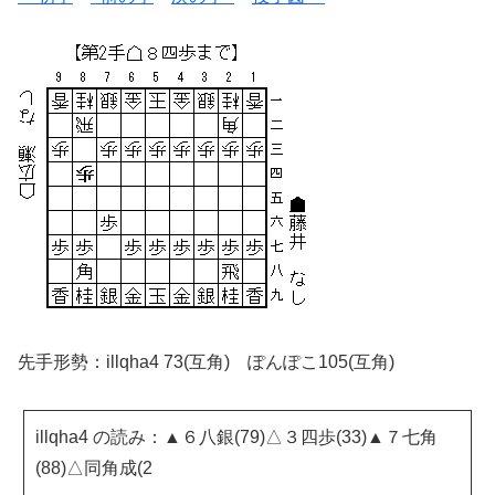
先手形勢：illqha4 73(互角) ぽんぽこ105(互角)
illqha4 の読み：▲６八銀(79)△３四歩(33)▲７七角
(88)△同角成(2