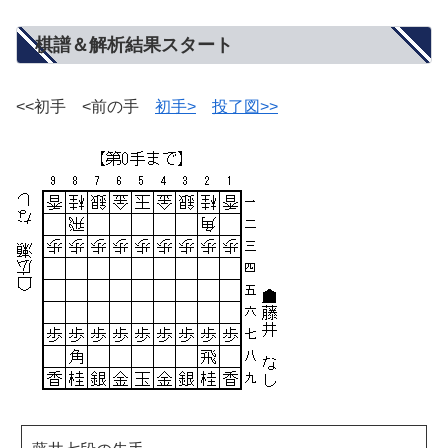
棋譜＆解析結果スタート
<<初手 <前の手
初手>
投了図>>