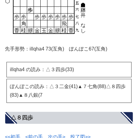
先手形勢：illqha4 73(互角) ぽんぽこ67(互角)
illqha4 の読み：△３四歩(33)
ぽんぽこの読み：△３二金(41)▲７七角(88)△８四歩
(83)▲８八銀(7
△８四歩
<<初手
<前の手
次の手>
投了図>>