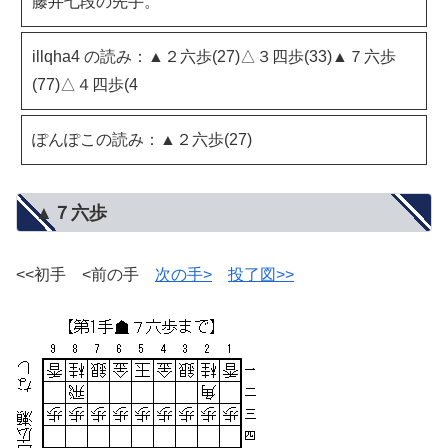
藤井七段の先手。
illqha4 の読み：▲２六歩(27)△３四歩(33)▲７六歩
(77)△４四歩(4
ぽんぽこの読み：▲２六歩(27)
▲７六歩
<<初手 <前の手
次の手>
投了図>>