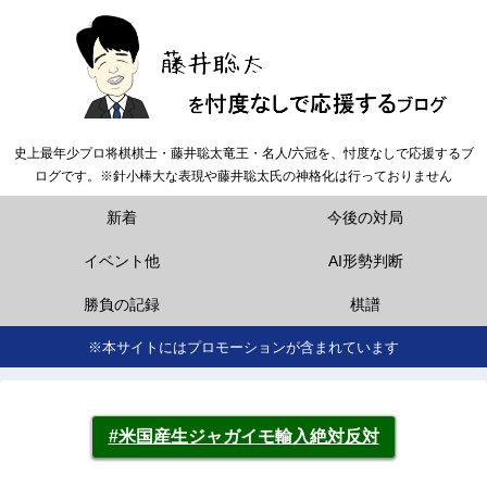
史上最年少プロ将棋棋士・藤井聡太竜王・名人/六冠を、忖度なしで応援するブ
ログです。※針小棒大な表現や藤井聡太氏の神格化は行っておりません
新着
今後の対局
イベント他
AI形勢判断
勝負の記録
棋譜
※本サイトにはプロモーションが含まれています
#米国産生ジャガイモ輸入絶対反対