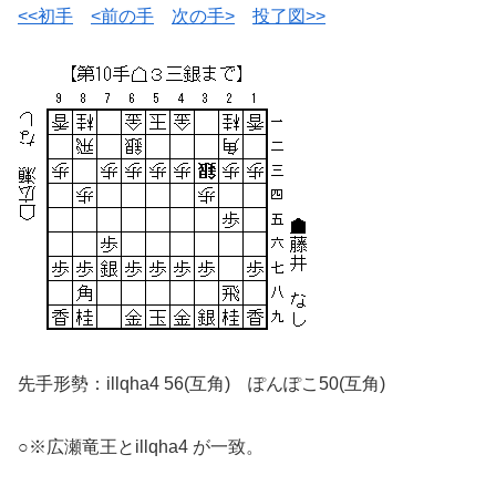
<<初手
<前の手
次の手>
投了図>>
先手形勢：illqha4 56(互角) ぽんぽこ50(互角)
○※広瀬竜王とillqha4 が一致。