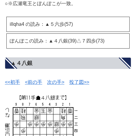
○※広瀬竜王とぽんぽこが一致。
illqha4 の読み：▲５六歩(57)
ぽんぽこの読み：▲４八銀(39)△７四歩(73)
▲４八銀
<<初手
<前の手
次の手>
投了図>>