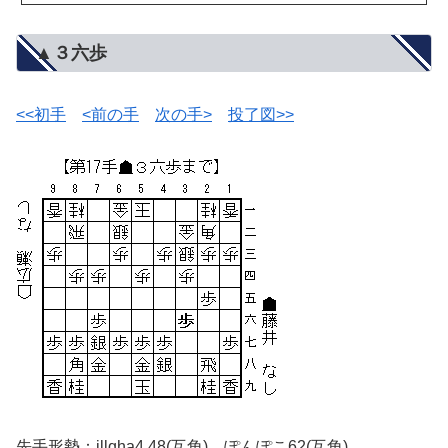
▲３六歩
<<初手
<前の手
次の手>
投了図>>
先手形勢：illqha4 48(互角) ぽんぽこ62(互角)