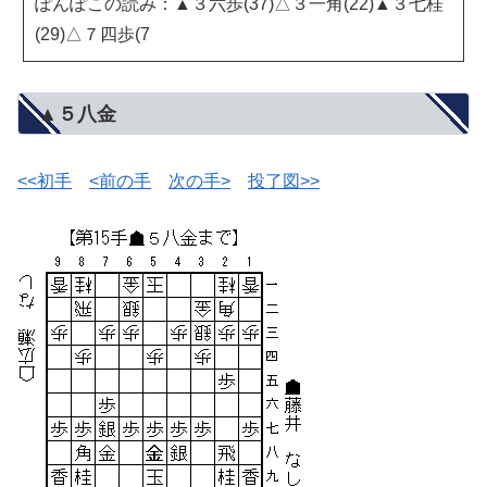
ぽんぽこの読み：▲３六歩(37)△３一角(22)▲３七桂
(29)△７四歩(7
▲５八金
<<初手
<前の手
次の手>
投了図>>