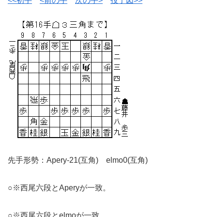
<<初手
<前の手
次の手>
投了図>>
先手形勢：Apery-21(互角) elmo0(互角)
○※西尾六段とAperyが一致。
○※西尾六段とelmoが一致。