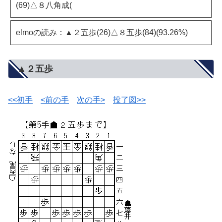
(69)△８八角成(
elmoの読み：▲２五歩(26)△８五歩(84)(93.26%)
▲２五歩
<<初手
<前の手
次の手>
投了図>>