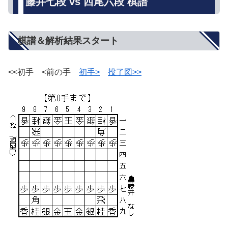
藤井七段 vs 西尾六段 棋譜
棋譜＆解析結果スタート
<<初手 <前の手
初手>
投了図>>