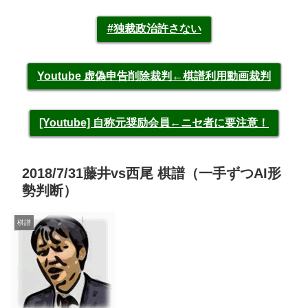
#独裁政治許さない
Youtube 虚偽申告削除裁判←棋譜利用動画裁判
[Youtube] 自称元奨励会員←ニセ者に要注意！
2018/7/31藤井vs西尾 棋譜（一手ずつAI形
勢判断）
棋譜