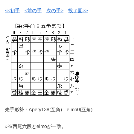
<<初手
<前の手
次の手>
投了図>>
先手形勢：Apery138(互角) elmo0(互角)
○※西尾六段とelmoが一致。