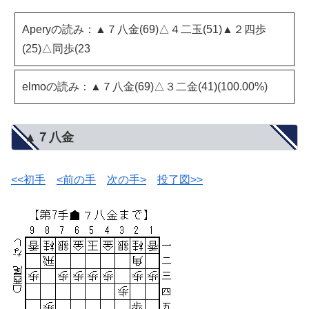
Aperyの読み：▲７八金(69)△４二玉(51)▲２四歩
(25)△同歩(23
elmoの読み：▲７八金(69)△３二金(41)(100.00%)
▲７八金
<<初手
<前の手
次の手>
投了図>>