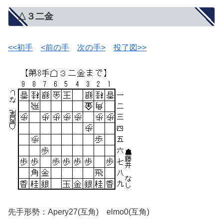
△３二金
<<初手
<前の手
次の手>
投了図>>
先手形勢：Apery27(互角) elmo0(互角)