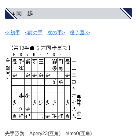
▲同 歩
<<初手
<前の手
次の手>
投了図>>
先手形勢：Apery23(互角) elmo0(互角)