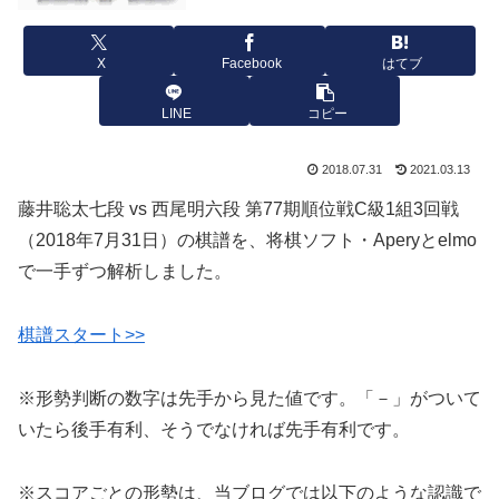
X
Facebook
はてブ
LINE
コピー
2018.07.31
2021.03.13
藤井聡太七段 vs 西尾明六段 第77期順位戦C級1組3回戦
（2018年7月31日）の棋譜を、将棋ソフト・Aperyとelmo
で一手ずつ解析しました。
棋譜スタート>>
※形勢判断の数字は先手から見た値です。「－」がついて
いたら後手有利、そうでなければ先手有利です。
※スコアごとの形勢は、当ブログでは以下のような認識で