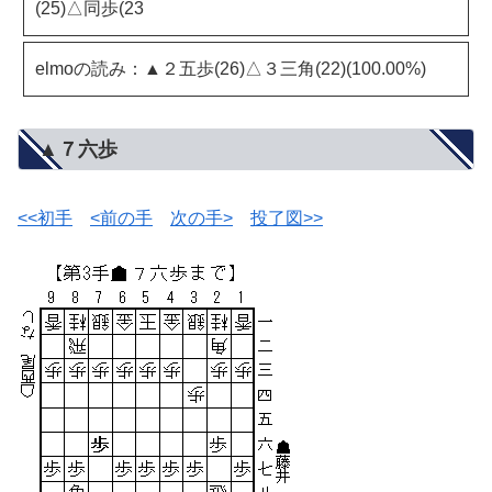
(25)△同歩(23
elmoの読み：▲２五歩(26)△３三角(22)(100.00%)
▲７六歩
<<初手
<前の手
次の手>
投了図>>