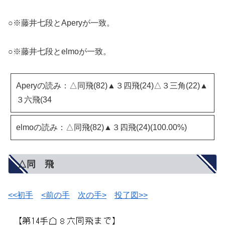
○※藤井七段とAperyが一致。
○※藤井七段とelmoが一致。
Aperyの読み：△同飛(82)▲３四飛(24)△３三角(22)▲
３六飛(34
elmoの読み：△同飛(82)▲３四飛(24)(100.00%)
△同 飛
<<初手
<前の手
次の手>
投了図>>