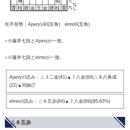
先手形勢：Apery140(互角) elmo0(互角)
○※藤井七段とAperyが一致。
○※藤井七段とelmoが一致。
Aperyの読み：△３二金(41)▲７八金(69)△８八角成
(22)▲同銀(7
elmoの読み：△８五歩(84)▲７八金(69)(95.83%)
△８五歩