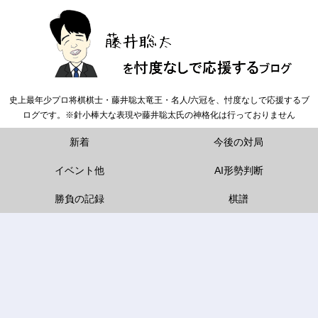
史上最年少プロ将棋棋士・藤井聡太竜王・名人/六冠を、忖度なしで応援するブ
ログです。※針小棒大な表現や藤井聡太氏の神格化は行っておりません
新着
今後の対局
イベント他
AI形勢判断
勝負の記録
棋譜