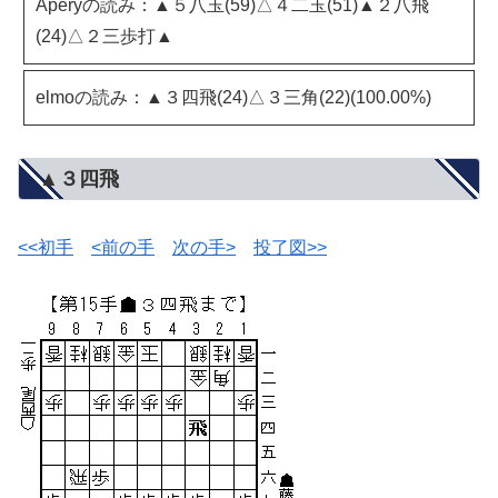
Aperyの読み：▲５八玉(59)△４二玉(51)▲２八飛
(24)△２三歩打▲
elmoの読み：▲３四飛(24)△３三角(22)(100.00%)
▲３四飛
<<初手
<前の手
次の手>
投了図>>