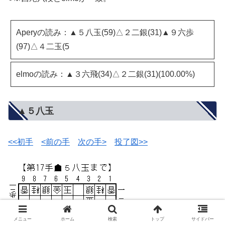
Aperyの読み：▲５八玉(59)△２二銀(31)▲９六歩
(97)△４二玉(5
elmoの読み：▲３六飛(34)△２二銀(31)(100.00%)
▲５八玉
<<初手
<前の手
次の手>
投了図>>
メニュー
ホーム
検索
トップ
サイドバー