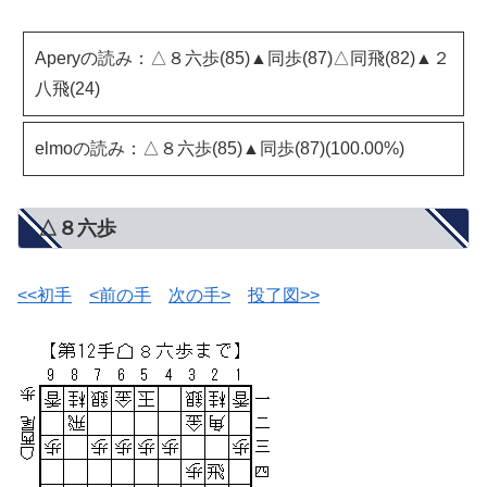
Aperyの読み：△８六歩(85)▲同歩(87)△同飛(82)▲２
八飛(24)
elmoの読み：△８六歩(85)▲同歩(87)(100.00%)
△８六歩
<<初手
<前の手
次の手>
投了図>>