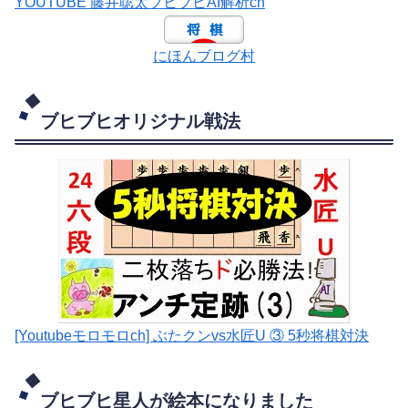
YOUTUBE 藤井聡太ブヒブヒAI解析ch
にほんブログ村
ブヒブヒオリジナル戦法
[Youtubeモロモロch] ぶたクンvs水匠U ③ 5
秒将棋対決
ブヒブヒ星人が絵本になりました