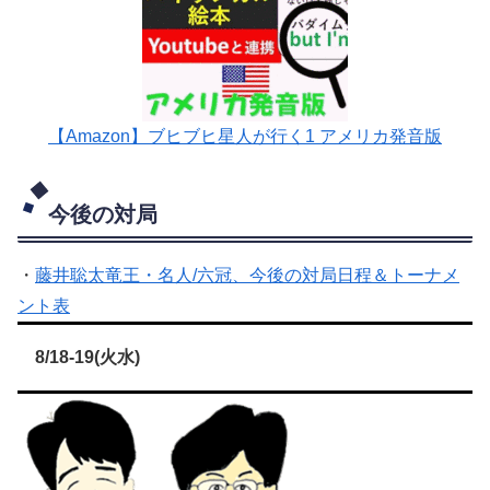
【Amazon】ブヒブヒ星人が行く1 アメリカ発音版
今後の対局
・
藤井聡太竜王・名人/六冠、今後の対局日程＆トーナメ
ント表
8/18-19(火水)