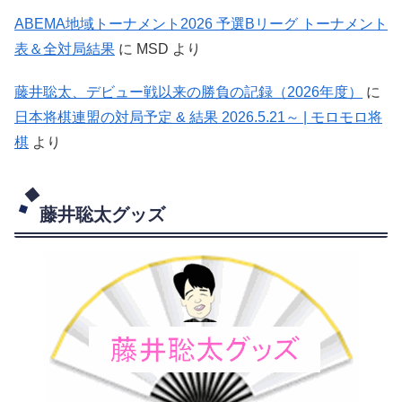
ABEMA地域トーナメント2026 予選Bリーグ トーナメント
表＆全対局結果
に
MSD
より
藤井聡太、デビュー戦以来の勝負の記録（2026年度）
に
日本将棋連盟の対局予定 & 結果 2026.5.21～ | モロモロ将
棋
より
藤井聡太グッズ