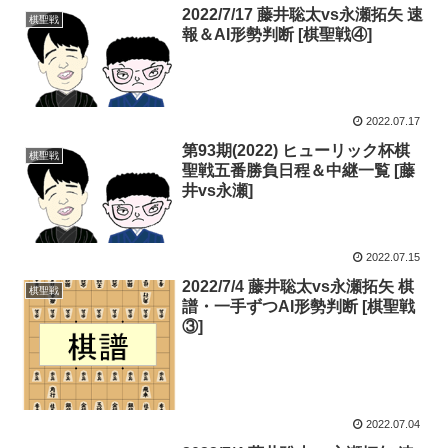
2022/7/17 藤井聡太vs永瀬拓矢 速
棋聖戦
報＆AI形勢判断 [棋聖戦④]
2022.07.17
第93期(2022) ヒューリック杯棋
棋聖戦
聖戦五番勝負日程＆中継一覧 [藤
井vs永瀬]
2022.07.15
2022/7/4 藤井聡太vs永瀬拓矢 棋
棋聖戦
譜・一手ずつAI形勢判断 [棋聖戦
③]
2022.07.04