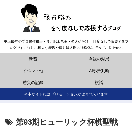
史上最年少プロ将棋棋士・藤井聡太竜王・名人/六冠を、忖度なしで応援するブ
ログです。※針小棒大な表現や藤井聡太氏の神格化は行っておりません
新着
今後の対局
イベント他
AI形勢判断
勝負の記録
棋譜
※本サイトにはプロモーションが含まれています
第93期ヒューリック杯棋聖戦