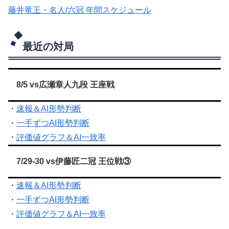
藤井竜王・名人/六冠 年間スケジュール
最近の対局
8/5 vs広瀬章人九段 王座戦
・
速報＆AI形勢判断
・
一手ずつAI形勢判断
・
評価値グラフ＆AI一致率
7/29-30 vs伊藤匠二冠 王位戦③
・
速報＆AI形勢判断
・
一手ずつAI形勢判断
・
評価値グラフ＆AI一致率