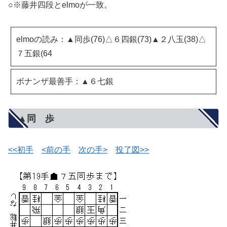
○※藤井四段とelmoが一致。
elmoの読み：▲同歩(76)△６四銀(73)▲２八玉(38)△
７五銀(64
ボナンザ最善手：▲６七銀
▲同 歩
<<初手
<前の手
次の手>
投了図>>