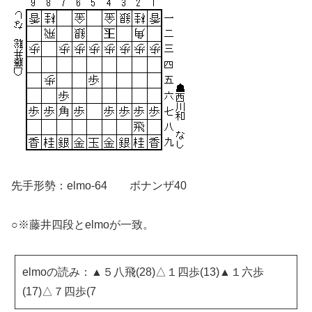
先手形勢：elmo-64 ボナンザ40
○※藤井四段とelmoが一致。
elmoの読み：▲５八飛(28)△１四歩(13)▲１六歩
(17)△７四歩(7