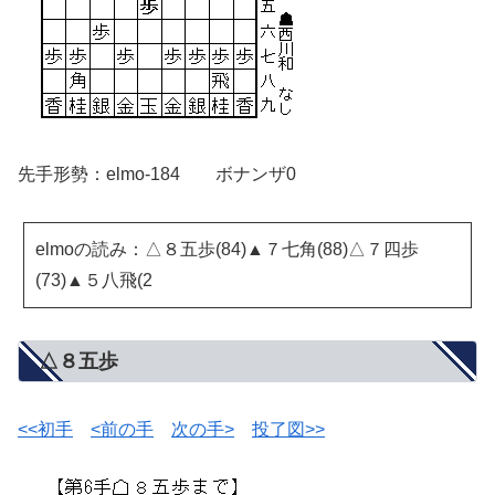
先手形勢：elmo-184 ボナンザ0
elmoの読み：△８五歩(84)▲７七角(88)△７四歩
(73)▲５八飛(2
△８五歩
<<初手
<前の手
次の手>
投了図>>