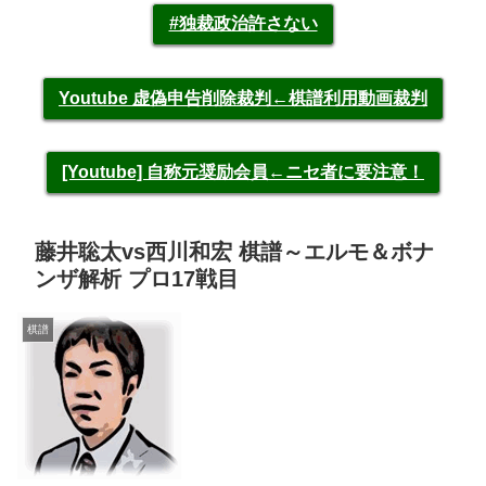
#独裁政治許さない
Youtube 虚偽申告削除裁判←棋譜利用動画裁判
[Youtube] 自称元奨励会員←ニセ者に要注意！
藤井聡太vs西川和宏 棋譜～エルモ＆ボナ
ンザ解析 プロ17戦目
棋譜