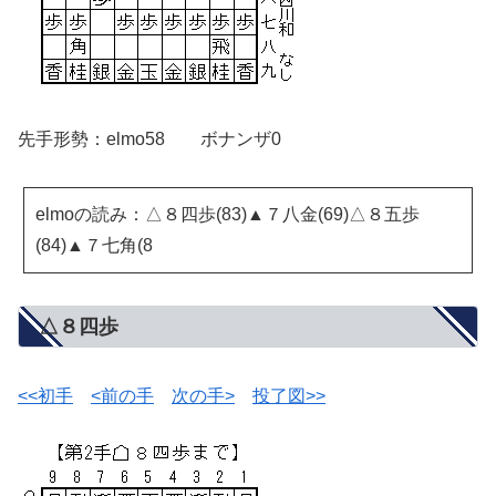
先手形勢：elmo58 ボナンザ0
elmoの読み：△８四歩(83)▲７八金(69)△８五歩
(84)▲７七角(8
△８四歩
<<初手
<前の手
次の手>
投了図>>