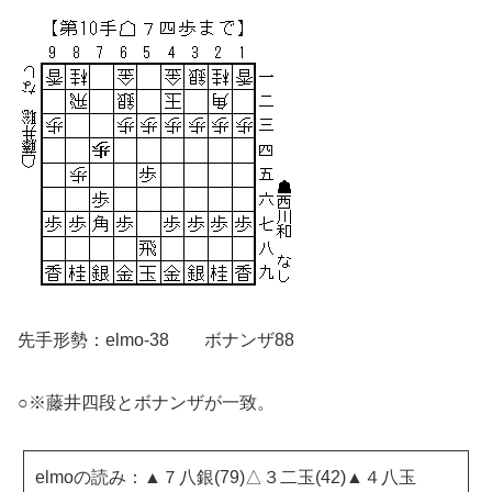
先手形勢：elmo-38 ボナンザ88
○※藤井四段とボナンザが一致。
elmoの読み：▲７八銀(79)△３二玉(42)▲４八玉