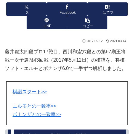
X
Facebook
はてブ
LINE
コピー
2017.05.12
2021.03.14
藤井聡太四段プロ17戦目、西川和宏六段との第67期王将
戦一次予選7組3回戦（2017年5月12日）の棋譜を、将棋
ソフト・エルモとボナンザ6.0で一手ずつ解析しました。
棋譜スタート>>
エルモとの一致率>>
ボナンザとの一致率>>