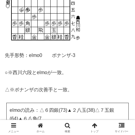
先手形勢：elmo0 ボナンザ-3
○※西川六段とelmoが一致。
△※ボナンザの次善手と一致。
elmoの読み：△６四銀(73)▲２八玉(38)△７五銀
(64)▲６八角(7
メニュー
ホーム
検索
トップ
サイドバー