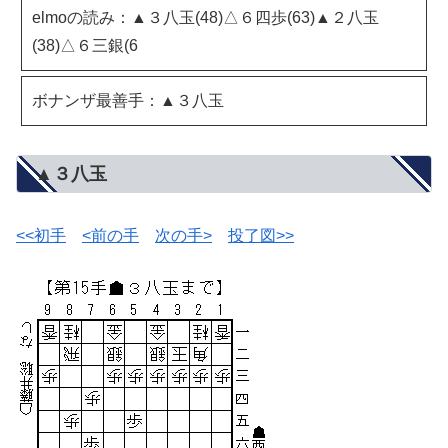
elmoの読み：▲３八玉(48)△６四歩(63)▲２八玉
(38)△６三銀(6
ボナンザ最善手：▲３八玉
▲３八玉
<<初手
<前の手
次の手>
投了図>>