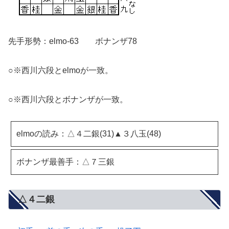
先手形勢：elmo-63 ボナンザ78
○※西川六段とelmoが一致。
○※西川六段とボナンザが一致。
elmoの読み：△４二銀(31)▲３八玉(48)
ボナンザ最善手：△７三銀
△４二銀