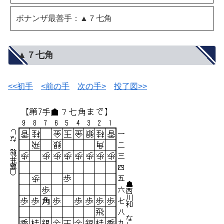
ボナンザ最善手：▲７七角
▲７七角
<<初手
<前の手
次の手>
投了図>>