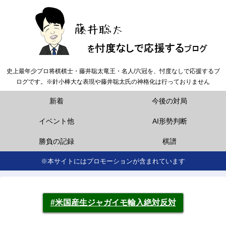
史上最年少プロ将棋棋士・藤井聡太竜王・名人/六冠を、忖度なしで応援するブ
ログです。※針小棒大な表現や藤井聡太氏の神格化は行っておりません
新着
今後の対局
イベント他
AI形勢判断
勝負の記録
棋譜
※本サイトにはプロモーションが含まれています
#米国産生ジャガイモ輸入絶対反対