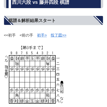
西川六段 vs 藤井四段 棋譜
棋譜＆解析結果スタート
<<初手 <前の手
初手>
投了図>>