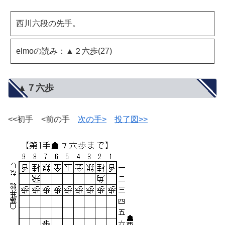
西川六段の先手。
elmoの読み：▲２六歩(27)
▲７六歩
<<初手 <前の手
次の手>
投了図>>