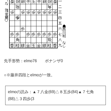
先手形勢：elmo76 ボナンザ0
○※藤井四段とelmoが一致。
elmoの読み：▲７八金(69)△８五歩(84)▲７七角
(88)△３四歩(3