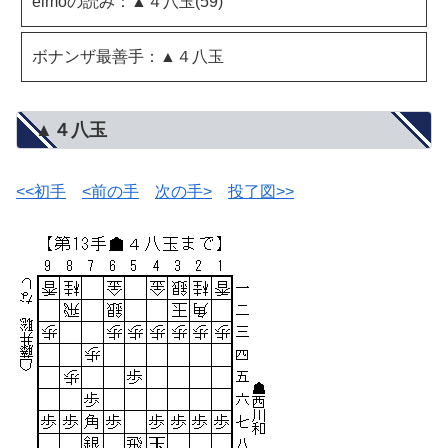
elmoの読み：▲４八玉(59)
ボナンザ最善手：▲４八玉
▲４八玉
<<初手
<前の手
次の手>
投了図>>