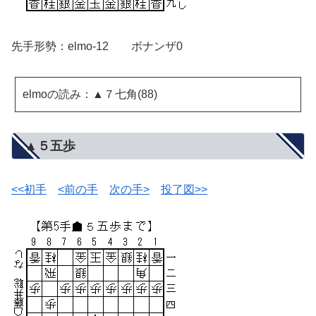
先手形勢：elmo-12 ボナンザ0
elmoの読み：▲７七角(88)
▲５五歩
<<初手
<前の手
次の手>
投了図>>