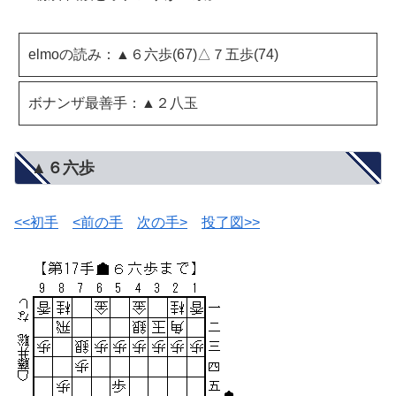
elmoの読み：▲６六歩(67)△７五歩(74)
ボナンザ最善手：▲２八玉
▲６六歩
<<初手
<前の手
次の手>
投了図>>