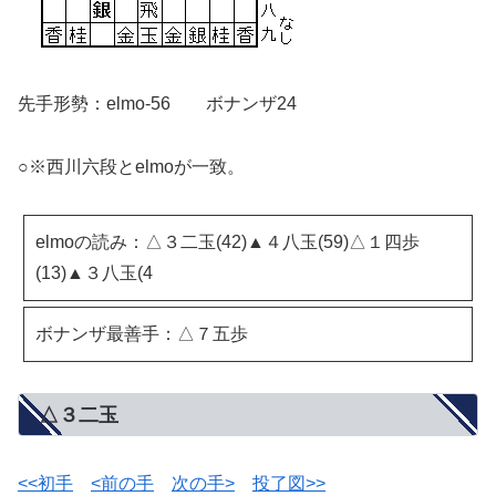
先手形勢：elmo-56 ボナンザ24
○※西川六段とelmoが一致。
elmoの読み：△３二玉(42)▲４八玉(59)△１四歩
(13)▲３八玉(4
ボナンザ最善手：△７五歩
△３二玉
<<初手
<前の手
次の手>
投了図>>