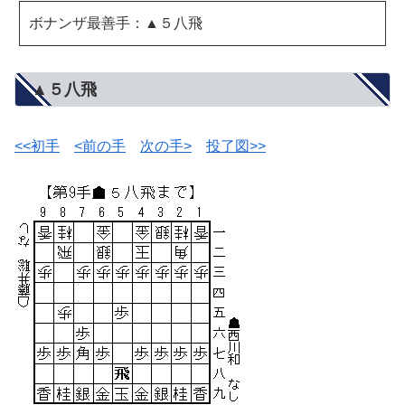
ボナンザ最善手：▲５八飛
▲５八飛
<<初手
<前の手
次の手>
投了図>>