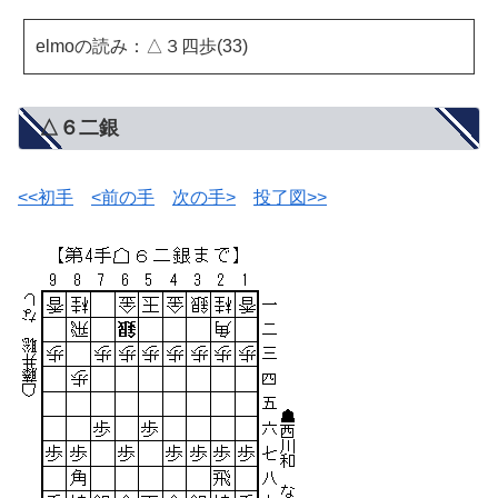
elmoの読み：△３四歩(33)
△６二銀
<<初手
<前の手
次の手>
投了図>>