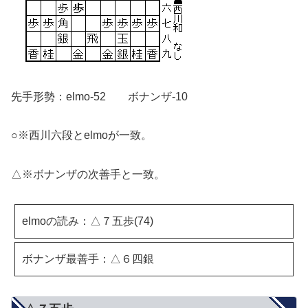
先手形勢：elmo-52 ボナンザ-10
○※西川六段とelmoが一致。
△※ボナンザの次善手と一致。
elmoの読み：△７五歩(74)
ボナンザ最善手：△６四銀