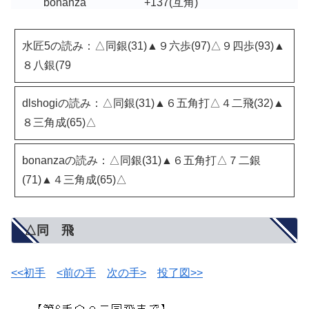
bonanza
+137
(互角)
水匠5の読み：△同銀(31)▲９六歩(97)△９四歩(93)▲
８八銀(79
dlshogiの読み：△同銀(31)▲６五角打△４二飛(32)▲
８三角成(65)△
bonanzaの読み：△同銀(31)▲６五角打△７二銀
(71)▲４三角成(65)△
△同 飛
<<初手
<前の手
次の手>
投了図>>