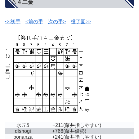
△４二金
<<初手
<前の手
次の手>
投了図>>
水匠5
+211
(藤井指しやすい)
dlshogi
+766
(藤井優勢)
bonanza
+241
(藤井指しやすい)