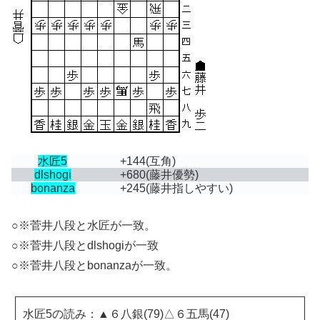
水匠5
+144
(互角)
dlshogi
+680
(藤井優勢)
bonanza
+245
(藤井指しやすい)
○※菅井八段と水匠が一致。
○※菅井八段とdlshogiが一致
○※菅井八段とbonanzaが一致。
水匠5の読み：▲６八銀(79)△６五馬(47)