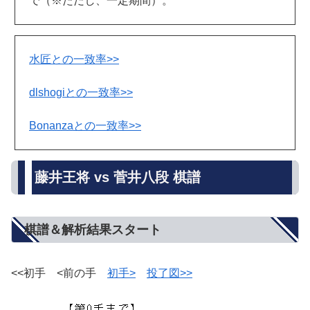
で（※ただし、一定期間）。
水匠との一致率>>
dlshogiとの一致率>>
Bonanzaとの一致率>>
藤井王将 vs 菅井八段 棋譜
棋譜＆解析結果スタート
<<初手 <前の手
初手>
投了図>>