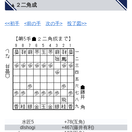
▲２二角成
<<初手
<前の手
次の手>
投了図>>
水匠5
+78
(互角)
dlshogi
+467
(藤井有利)