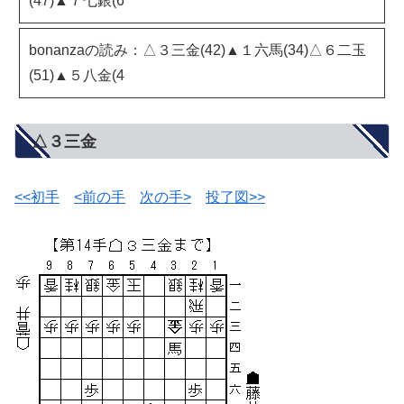
(47)▲７七銀(6
bonanzaの読み：△３三金(42)▲１六馬(34)△６二玉
(51)▲５八金(4
△３三金
<<初手
<前の手
次の手>
投了図>>