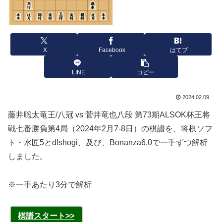
X
Facebook
はてブ
LINE
コピー
2024.02.09
藤井聡太竜王/八冠 vs 菅井竜也八段 第73期ALSOK杯王将
戦七番勝負第4局（2024年2月7-8日）の棋譜を、将棋ソフ
ト・水匠5とdlshogi、及び、Bonanza6.0で一手ずつ解析
しました。
※一手あたり3分で解析
棋譜スタート>>