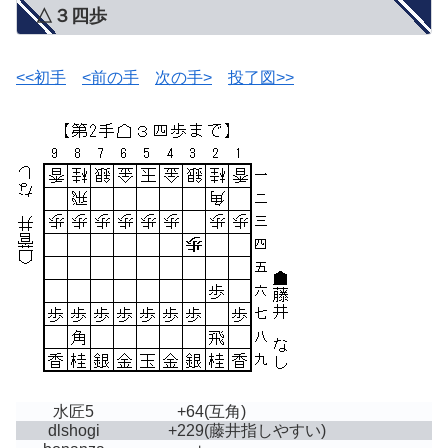
△３四歩
<<初手
<前の手
次の手>
投了図>>
水匠5
+64
(互角)
dlshogi
+229
(藤井指しやすい)