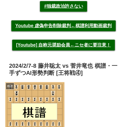
#独裁政治許さない
Youtube 虚偽申告削除裁判←棋譜利用動画裁判
[Youtube] 自称元奨励会員←ニセ者に要注意！
2024/2/7-8 藤井聡太 vs 菅井竜也 棋譜・一
手ずつAI形勢判断 [王将戦④]
棋譜