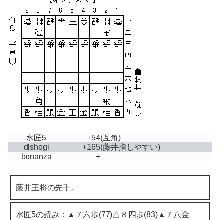
水匠5
+54
(互角)
dlshogi
+165
(藤井指しやすい)
bonanza
+
藤井王将の先手。
水匠5の読み：▲７六歩(77)△８四歩(83)▲７八金