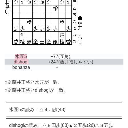
水匠5
+77
(互角)
dlshogi
+247
(藤井指しやすい)
bonanza
+
○※藤井王将と水匠が一致。
○※藤井王将とdlshogiが一致。
水匠5の読み：△４四歩(43)
dlshogiの読み：△８四歩(83)▲２五歩(26)△８五歩