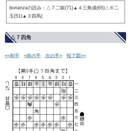
bonanzaの読み：△７二銀(71)▲４三角成(65)△６二
玉(51)▲３四馬(
△７四角
<<初手
<前の手
次の手>
投了図>>