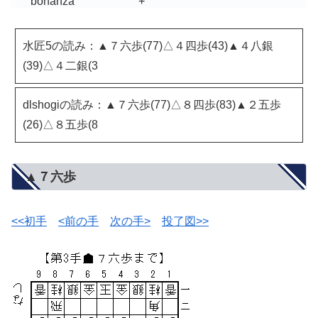
bonanza
+
水匠5の読み：▲７六歩(77)△４四歩(43)▲４八銀
(39)△４二銀(3
dlshogiの読み：▲７六歩(77)△８四歩(83)▲２五歩
(26)△８五歩(8
▲７六歩
<<初手
<前の手
次の手>
投了図>>