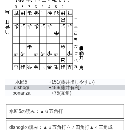
水匠5
+151
(藤井指しやすい)
dlshogi
+488
(藤井有利)
bonanza
+75
(互角)
水匠5の読み：▲６五角打
dlshogiの読み：▲６五角打△７四角打▲４三角成