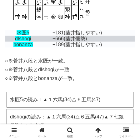
水匠5
+181
(藤井指しやすい)
dlshogi
+666
(藤井優勢)
bonanza
+189
(藤井指しやすい)
○※菅井八段と水匠が一致。
○※菅井八段とdlshogiが一致
○※菅井八段とbonanzaが一致。
水匠5の読み：▲１六馬(34)△６五馬(47)
dlshogiの読み：▲１六馬(34)△６五馬(47)▲７七銀
(68)△４六歩打▲
メニュー
ホーム
検索
トップ
サイドバー