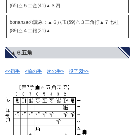
(65)△５二金(41)▲３四
bonanzaの読み：▲６八玉(59)△３三角打▲７七桂
(89)△４二銀(31)▲
▲６五角
<<初手
<前の手
次の手>
投了図>>