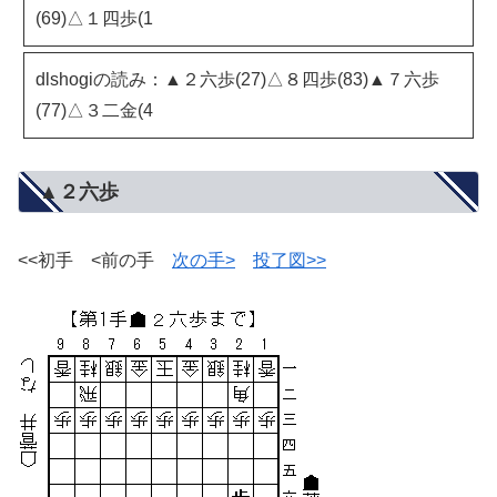
(69)△１四歩(1
dlshogiの読み：▲２六歩(27)△８四歩(83)▲７六歩
(77)△３二金(4
▲２六歩
<<初手 <前の手
次の手>
投了図>>