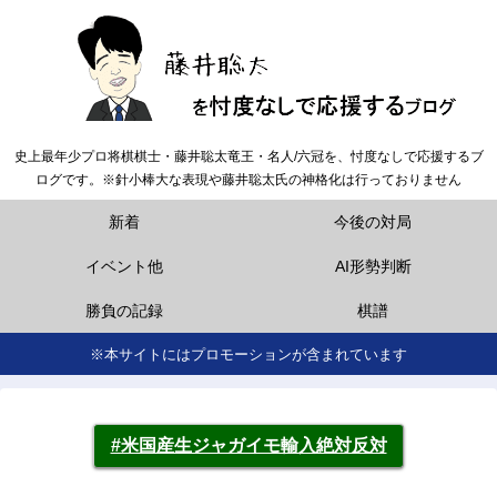
史上最年少プロ将棋棋士・藤井聡太竜王・名人/六冠を、忖度なしで応援するブ
ログです。※針小棒大な表現や藤井聡太氏の神格化は行っておりません
新着
今後の対局
イベント他
AI形勢判断
勝負の記録
棋譜
※本サイトにはプロモーションが含まれています
#米国産生ジャガイモ輸入絶対反対