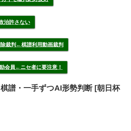
裁政治許さない
申告削除裁判←棋譜利用動画裁判
称元奨励会員←ニセ者に要注意！
谷哲郎 棋譜・一手ずつAI形勢判断 [朝日杯