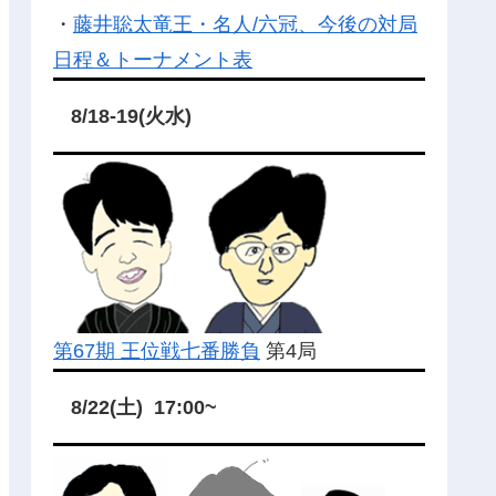
・
藤井聡太竜王・名人/六冠、今後の対局
日程＆トーナメント表
8/18-19(火水)
第67期 王位戦七番勝負
第4局
8/22(土) 17:00~