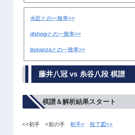
水匠との一致率>>
dlshogiとの一致率>>
Bonanzaとの一致率>>
藤井八冠 vs 糸谷八段 棋譜
棋譜＆解析結果スタート
<<初手 <前の手
初手>
投了図>>