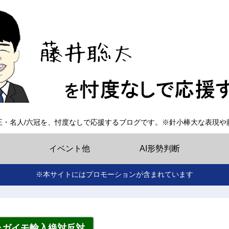
王・名人/六冠を、忖度なしで応援するブログです。※針小棒大な表現や
イベント他
AI形勢判断
※本サイトにはプロモーションが含まれています
ャガイモ輸入絶対反対