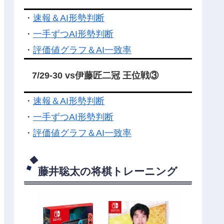
・
速報＆AI形勢判断
・
一手ずつAI形勢判断
・
評価値グラフ＆AI一致率
7/29-30 vs伊藤匠二冠 王位戦③
・
速報＆AI形勢判断
・
一手ずつAI形勢判断
・
評価値グラフ＆AI一致率
藤井聡太の将棋トレーニング