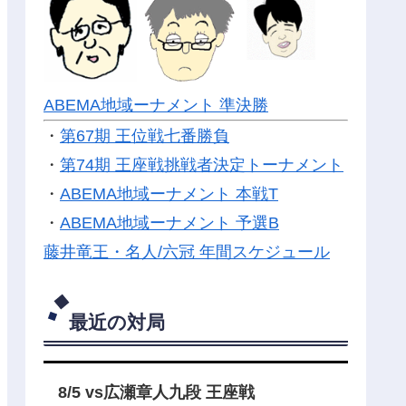
ABEMA地域ーナメント 準決勝
・
第67期 王位戦七番勝負
・
第74期 王座戦挑戦者決定トーナメント
・
ABEMA地域ーナメント 本戦T
・
ABEMA地域ーナメント 予選B
藤井竜王・名人/六冠 年間スケジュール
最近の対局
8/5 vs広瀬章人九段 王座戦