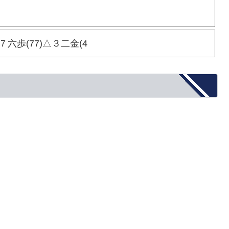
▲７六歩(77)△３二金(4