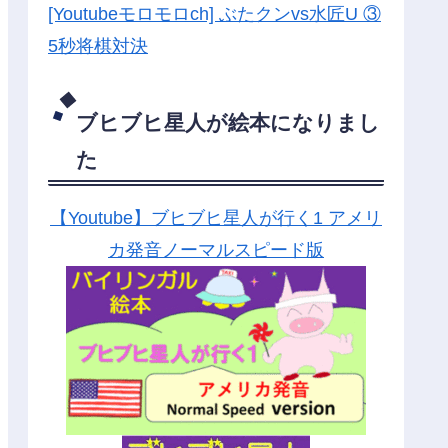
[Youtubeモロモロch] ぶたクンvs水匠U ③
5
秒将棋対決
ブヒブヒ星人が絵本になりまし
た
【Youtube】ブヒブヒ星人が行く1 アメリ
カ発音ノーマルスピード版