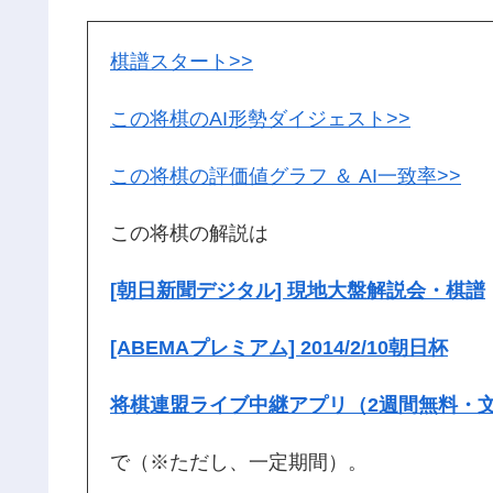
棋譜スタート>>
この将棋のAI形勢ダイジェスト>>
この将棋の評価値グラフ ＆ AI一致率>>
この将棋の解説は
[朝日新聞デジタル] 現地大盤解説会・棋譜
[ABEMAプレミアム] 2014/2/10朝日杯
将棋連盟ライブ中継アプリ（2週間無料・
で（※ただし、一定期間）。