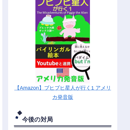
【Amazon】ブヒブヒ星人が行く1 アメリ
カ発音版
今後の対局