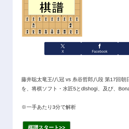
X
Facebook
藤井聡太竜王/八冠 vs 糸谷哲郎八段 第17回
を、将棋ソフト・水匠5とdlshogi、及び、Bo
※一手あたり3分で解析
棋譜スタート>>