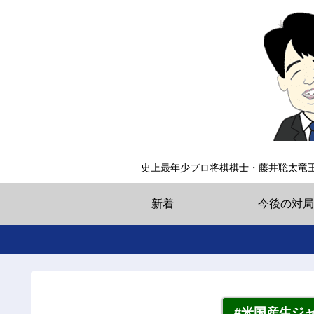
史上最年少プロ将棋棋士・藤井聡太竜
新着
今後の対局
#米国産生ジ