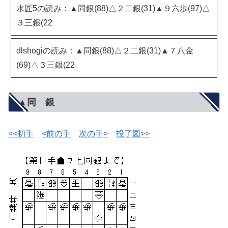
水匠5の読み：▲同銀(88)△２二銀(31)▲９六歩(97)△
３三銀(22
dlshogiの読み：▲同銀(88)△２二銀(31)▲７八金
(69)△３三銀(22
▲同 銀
<<初手
<前の手
次の手>
投了図>>