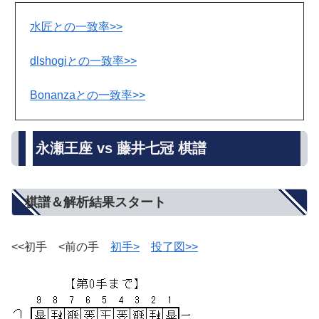
水匠との一致率>>
dlshogiとの一致率>>
Bonanzaとの一致率>>
永瀬王座 vs 藤井七冠 棋譜
棋譜＆解析結果スタート
<<初手 <前の手
初手>
投了図>>