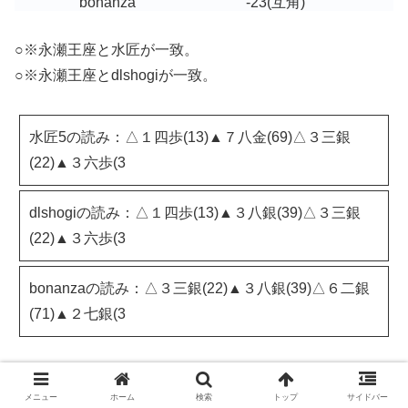
bonanza
-23
(互角)
○※永瀬王座と水匠が一致。
○※永瀬王座とdlshogiが一致。
水匠5の読み：△１四歩(13)▲７八金(69)△３三銀
(22)▲３六歩(3
dlshogiの読み：△１四歩(13)▲３八銀(39)△３三銀
(22)▲３六歩(3
bonanzaの読み：△３三銀(22)▲３八銀(39)△６二銀
(71)▲２七銀(3
△１四歩
メニュー
ホーム
検索
トップ
サイドバー