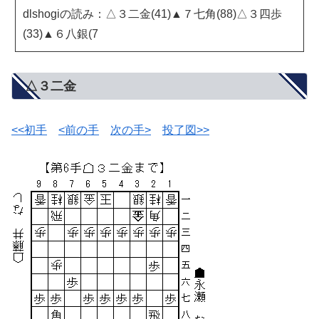
dlshogiの読み：△３二金(41)▲７七角(88)△３四歩
(33)▲６八銀(7
△３二金
<<初手
<前の手
次の手>
投了図>>