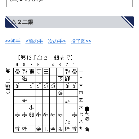
△２二銀
<<初手
<前の手
次の手>
投了図>>