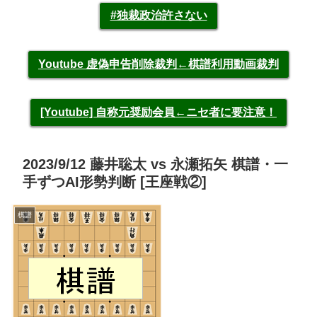
#独裁政治許さない
Youtube 虚偽申告削除裁判←棋譜利用動画裁判
[Youtube] 自称元奨励会員←ニセ者に要注意！
2023/9/12 藤井聡太 vs 永瀬拓矢 棋譜・一
手ずつAI形勢判断 [王座戦②]
棋譜