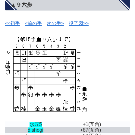
▲９六歩
<<初手
<前の手
次の手>
投了図>>
水匠5
+1
(互角)
dlshogi
+87
(互角)