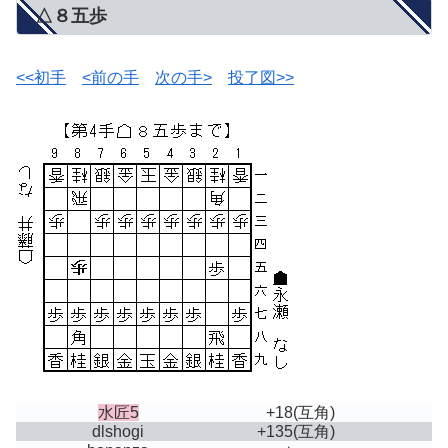
△８五歩
<<初手
<前の手
次の手>
投了図>>
水匠5
+18
(互角)
dlshogi
+135
(互角)