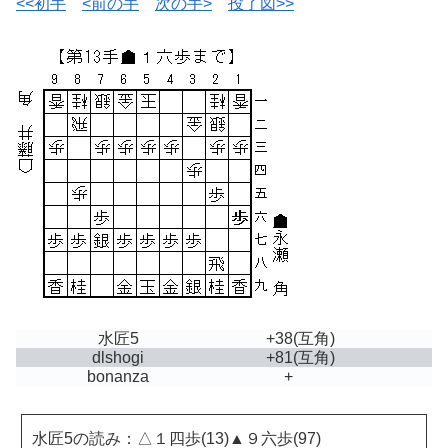
<<初手
<前の手
次の手>
投了図>>
水匠5
+38
(互角)
dlshogi
+81
(互角)
bonanza
+
水匠5の読み：△１四歩(13)▲９六歩(97)