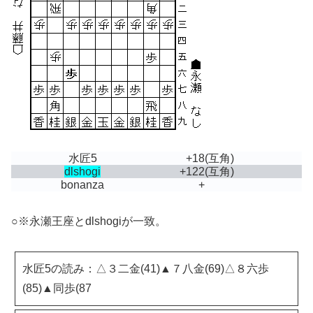
水匠5
+18
(互角)
dlshogi
+122
(互角)
bonanza
+
○※永瀬王座とdlshogiが一致。
水匠5の読み：△３二金(41)▲７八金(69)△８六歩
(85)▲同歩(87