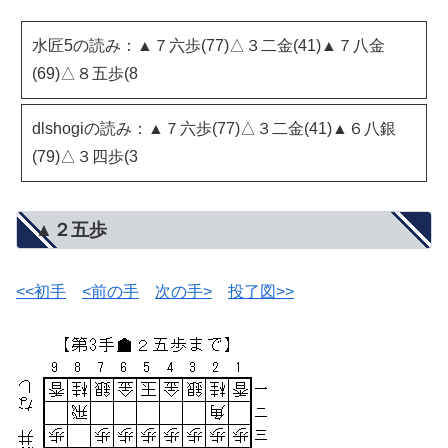
水匠5の読み：▲７六歩(77)△３二金(41)▲７八金
(69)△８五歩(8
dlshogiの読み：▲７六歩(77)△３二金(41)▲６八銀
(79)△３四歩(3
▲２五歩
<<初手
<前の手
次の手>
投了図>>