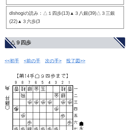
dlshogiの読み：△１四歩(13)▲３八銀(39)△３三銀
(22)▲３六歩(3
△９四歩
<<初手
<前の手
次の手>
投了図>>