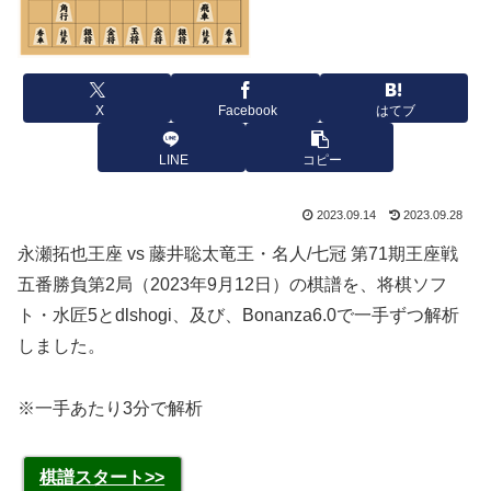
X
Facebook
はてブ
LINE
コピー
2023.09.14
2023.09.28
永瀬拓也王座 vs 藤井聡太竜王・名人/七冠 第71期王座戦
五番勝負第2局（2023年9月12日）の棋譜を、将棋ソフ
ト・水匠5とdlshogi、及び、Bonanza6.0で一手ずつ解析
しました。
※一手あたり3分で解析
棋譜スタート>>