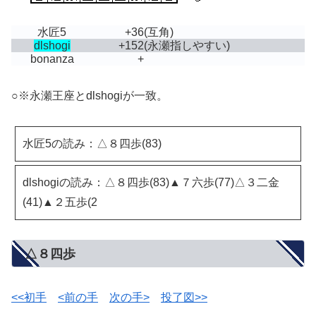
水匠5
+36
(互角)
dlshogi
+152
(永瀬指しやすい)
bonanza
+
○※永瀬王座とdlshogiが一致。
水匠5の読み：△８四歩(83)
dlshogiの読み：△８四歩(83)▲７六歩(77)△３二金
(41)▲２五歩(2
△８四歩
<<初手
<前の手
次の手>
投了図>>