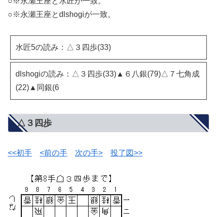
○※永瀬王座と水匠が一致。
○※永瀬王座とdlshogiが一致。
水匠5の読み：△３四歩(33)
dlshogiの読み：△３四歩(33)▲６八銀(79)△７七角成
(22)▲同銀(6
△３四歩
<<初手
<前の手
次の手>
投了図>>