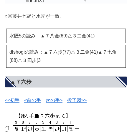
bonanza
+
○※藤井七冠と水匠が一致。
水匠5の読み：▲７八金(69)△３二金(41)
dlshogiの読み：▲７六歩(77)△３二金(41)▲７七角
(88)△３四歩(3
▲７六歩
<<初手
<前の手
次の手>
投了図>>