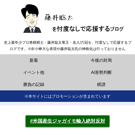
史上最年少プロ将棋棋士・藤井聡太竜王・名人/六冠を、忖度なしで応援するブ
ログです。※針小棒大な表現や藤井聡太氏の神格化は行っておりません
新着
今後の対局
イベント他
AI形勢判断
勝負の記録
棋譜
※本サイトにはプロモーションが含まれています
#米国産生ジャガイモ輸入絶対反対