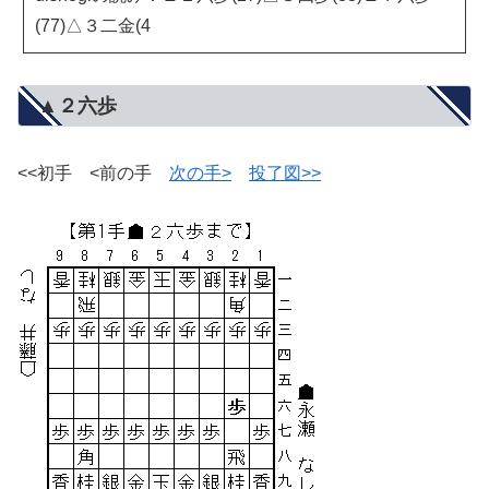
(77)△３二金(4
▲２六歩
<<初手 <前の手
次の手>
投了図>>