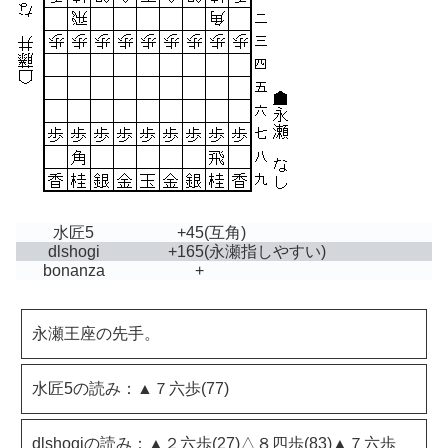
水匠5
+45
(互角)
dlshogi
+165
(永瀬指しやすい)
bonanza
+
永瀬王座の先手。
水匠5の読み：▲７六歩(77)
dlshogiの読み：▲２六歩(27)△８四歩(83)▲７六歩