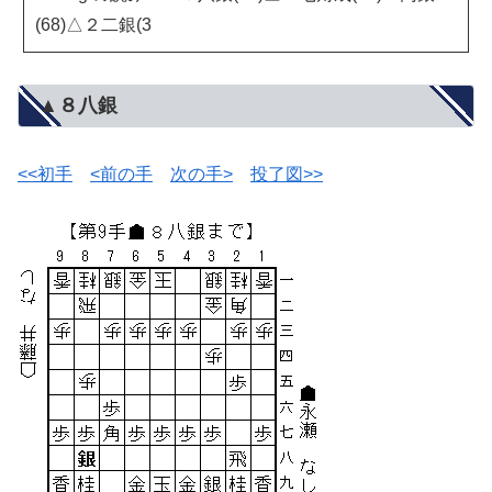
(68)△２二銀(3
▲８八銀
<<初手
<前の手
次の手>
投了図>>