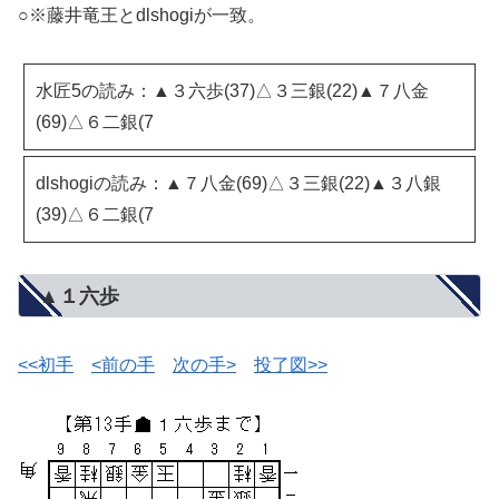
○※藤井竜王とdlshogiが一致。
水匠5の読み：▲３六歩(37)△３三銀(22)▲７八金
(69)△６二銀(7
dlshogiの読み：▲７八金(69)△３三銀(22)▲３八銀
(39)△６二銀(7
▲１六歩
<<初手
<前の手
次の手>
投了図>>