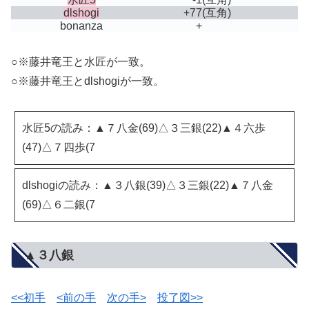
dlshogi
+77
(互角)
bonanza
+
○※藤井竜王と水匠が一致。
○※藤井竜王とdlshogiが一致。
水匠5の読み：▲７八金(69)△３三銀(22)▲４六歩
(47)△７四歩(7
dlshogiの読み：▲３八銀(39)△３三銀(22)▲７八金
(69)△６二銀(7
▲３八銀
<<初手
<前の手
次の手>
投了図>>