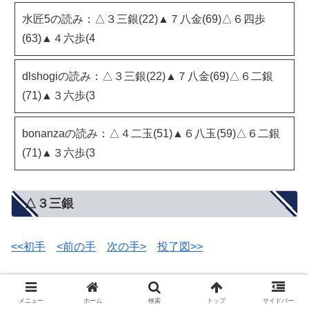
水匠5の読み：△３三銀(22)▲７八金(69)△６四歩
(63)▲４六歩(4
dlshogiの読み：△３三銀(22)▲７八金(69)△６二銀
(71)▲３六歩(3
bonanzaの読み：△４二玉(51)▲６八玉(59)△６二銀
(71)▲３六歩(3
△３三銀
<<初手
<前の手
次の手>
投了図>>
メニュー
ホーム
検索
トップ
サイドバー