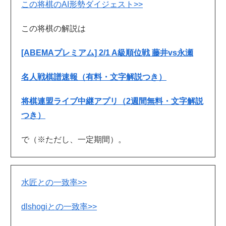
この将棋のAI形勢ダイジェスト>>
この将棋の解説は
[ABEMAプレミアム] 2/1 A級順位戦 藤井vs永瀬
名人戦棋譜速報（有料・文字解説つき）
将棋連盟ライブ中継アプリ（2週間無料・文字解説
つき）
で（※ただし、一定期間）。
水匠との一致率>>
dlshogiとの一致率>>