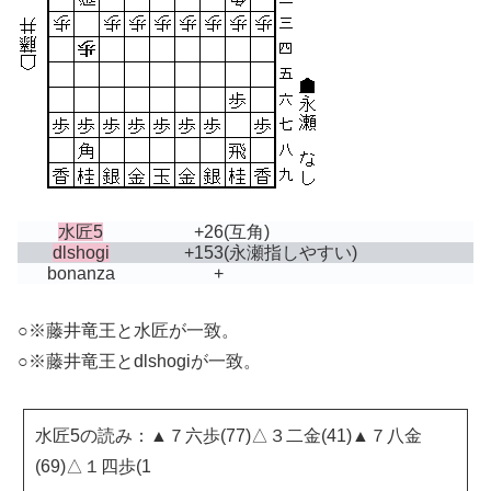
水匠5
+26
(互角)
dlshogi
+153
(永瀬指しやすい)
bonanza
+
○※藤井竜王と水匠が一致。
○※藤井竜王とdlshogiが一致。
水匠5の読み：▲７六歩(77)△３二金(41)▲７八金
(69)△１四歩(1