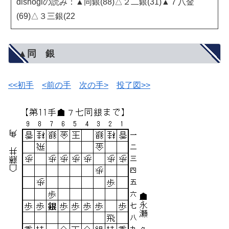
dlshogiの読み：▲同銀(88)△２二銀(31)▲７八金
(69)△３三銀(22
▲同 銀
<<初手
<前の手
次の手>
投了図>>