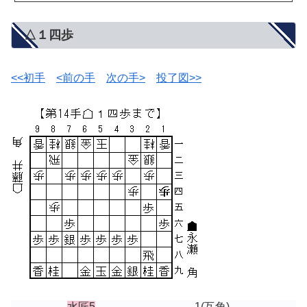
△１四歩
<<初手
<前の手
次の手>
投了図>>
水匠5
-1
(互角)