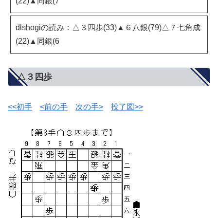
(22)▲同銀(7
dlshogiの読み：△３四歩(33)▲６八銀(79)△７七角成
(22)▲同銀(6
△３四歩
<<初手
<前の手
次の手>
投了図>>