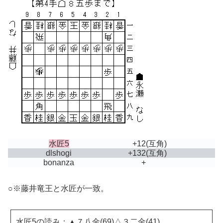
水匠5
+12
(互角)
dlshogi
+132
(互角)
bonanza
+
○※藤井竜王と水匠が一致。
水匠5の読み：▲７八金(69)△３二金(41)