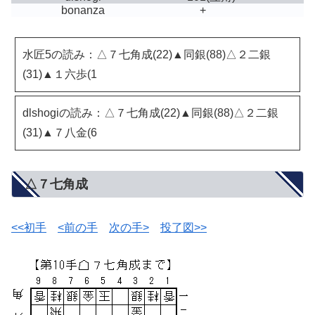
bonanza
+
水匠5の読み：△７七角成(22)▲同銀(88)△２二銀
(31)▲１六歩(1
dlshogiの読み：△７七角成(22)▲同銀(88)△２二銀
(31)▲７八金(6
△７七角成
<<初手
<前の手
次の手>
投了図>>