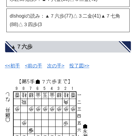
dlshogiの読み：▲７六歩(77)△３二金(41)▲７七角
(88)△３四歩(3
▲７六歩
<<初手
<前の手
次の手>
投了図>>