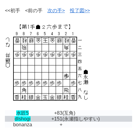
<<初手 <前の手
次の手>
投了図>>
水匠5
+83
(互角)
dlshogi
+151
(永瀬指しやすい)
bonanza
+