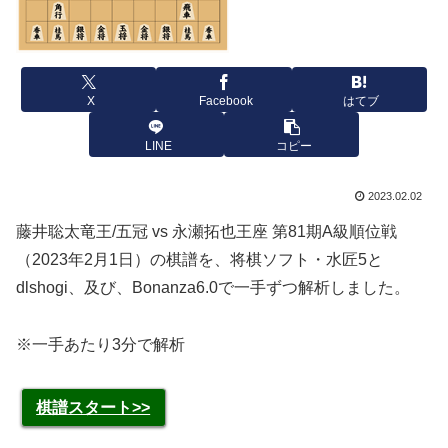
X
Facebook
はてブ
LINE
コピー
2023.02.02
藤井聡太竜王/五冠 vs 永瀬拓也王座 第81期A級順位戦
（2023年2月1日）の棋譜を、将棋ソフト・水匠5と
dlshogi、及び、Bonanza6.0で一手ずつ解析しました。
※一手あたり3分で解析
棋譜スタート>>