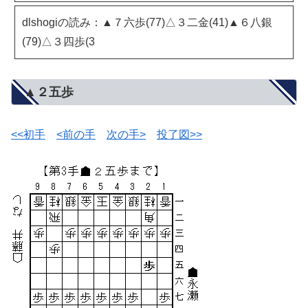
dlshogiの読み：▲７六歩(77)△３二金(41)▲６八銀
(79)△３四歩(3
▲２五歩
<<初手
<前の手
次の手>
投了図>>