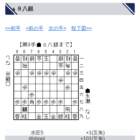
▲８八銀
<<初手
<前の手
次の手>
投了図>>
水匠5
+1
(互角)
dlshogi
+101
(互角)