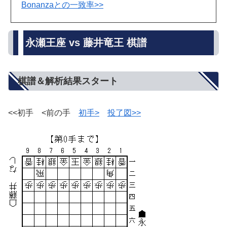
Bonanzaとの一致率>>
永瀬王座 vs 藤井竜王 棋譜
棋譜＆解析結果スタート
<<初手 <前の手
初手>
投了図>>