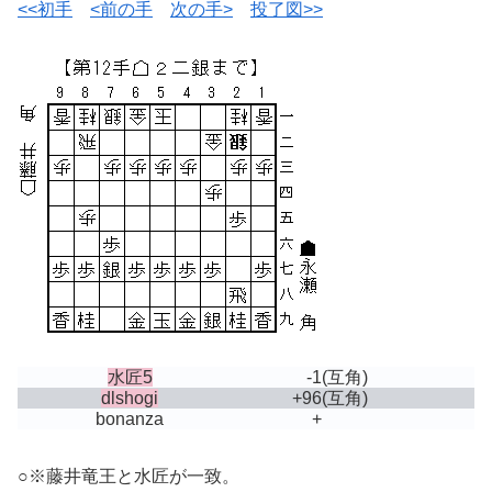
<<初手
<前の手
次の手>
投了図>>
水匠5
-1
(互角)
dlshogi
+96
(互角)
bonanza
+
○※藤井竜王と水匠が一致。