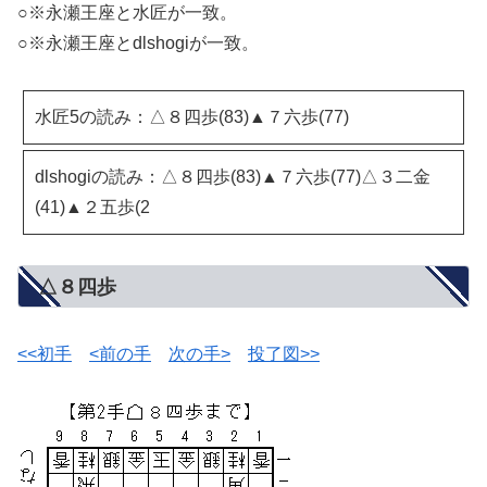
○※永瀬王座と水匠が一致。
○※永瀬王座とdlshogiが一致。
水匠5の読み：△８四歩(83)▲７六歩(77)
dlshogiの読み：△８四歩(83)▲７六歩(77)△３二金
(41)▲２五歩(2
△８四歩
<<初手
<前の手
次の手>
投了図>>