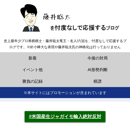
史上最年少プロ将棋棋士・藤井聡太竜王・名人/六冠を、忖度なしで応援するブ
ログです。※針小棒大な表現や藤井聡太氏の神格化は行っておりません
新着
今後の対局
イベント他
AI形勢判断
勝負の記録
棋譜
※本サイトにはプロモーションが含まれています
#米国産生ジャガイモ輸入絶対反対