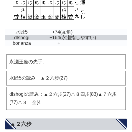
水匠5
+74
(互角)
dlshogi
+164
(永瀬指しやすい)
bonanza
+
永瀬王座の先手。
水匠5の読み：▲２六歩(27)
dlshogiの読み：▲２六歩(27)△８四歩(83)▲７六歩
(77)△３二金(4
▲２六歩