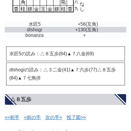
水匠5
+56
(互角)
dlshogi
+130
(互角)
bonanza
+
水匠5の読み：△８五歩(84)▲７八金(69)
dlshogiの読み：△３二金(41)▲７六歩(77)△８五歩
(84)▲７七角(8
△８五歩
<<初手
<前の手
次の手>
投了図>>