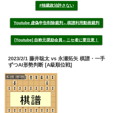
#独裁政治許さない
Youtube 虚偽申告削除裁判←棋譜利用動画裁判
[Youtube] 自称元奨励会員←ニセ者に要注意！
2023/2/1 藤井聡太 vs 永瀬拓矢 棋譜・一手
ずつAI形勢判断 [A級順位戦]
名人戦・順位戦