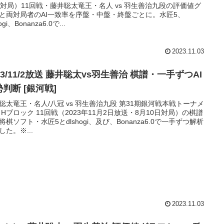
日対局）11回戦・藤井聡太竜王・名人 vs 羽生善治九段の評価値グ
と両対局者のAI一致率を序盤・中盤・終盤ごとに。水匠5、
ogi、Bonanza6.0で...
2023.11.03
23/11/2放送 藤井聡太vs羽生善治 棋譜・一手ずつAI
判断 [銀河戦]
聡太竜王・名人/八冠 vs 羽生善治九段 第31期銀河戦本戦トーナメ
 Hブロック 11回戦（2023年11月2日放送・8月10日対局）の棋譜
将棋ソフト・水匠5とdlshogi、及び、Bonanza6.0で一手ずつ解析
した。※...
2023.11.03