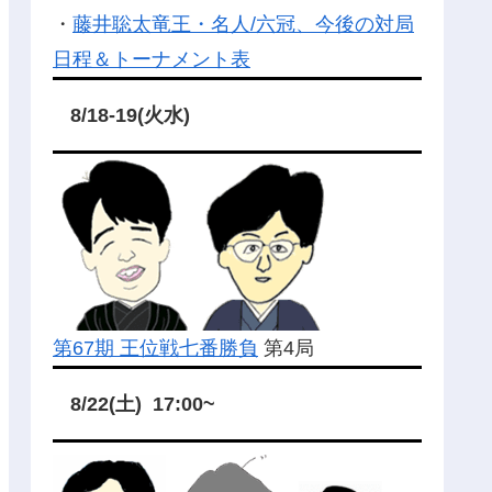
・
藤井聡太竜王・名人/六冠、今後の対局
日程＆トーナメント表
8/18-19(火水)
第67期 王位戦七番勝負
第4局
8/22(土) 17:00~