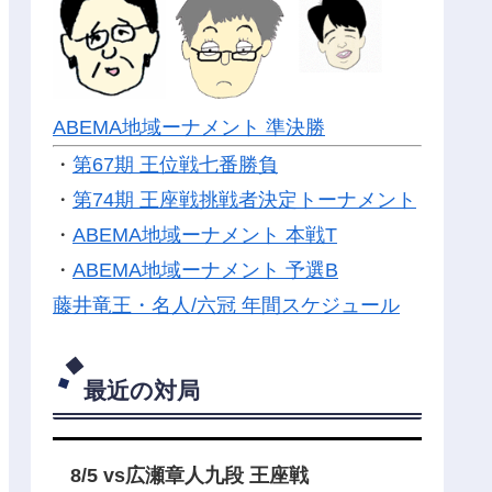
ABEMA地域ーナメント 準決勝
・
第67期 王位戦七番勝負
・
第74期 王座戦挑戦者決定トーナメント
・
ABEMA地域ーナメント 本戦T
・
ABEMA地域ーナメント 予選B
藤井竜王・名人/六冠 年間スケジュール
最近の対局
8/5 vs広瀬章人九段 王座戦