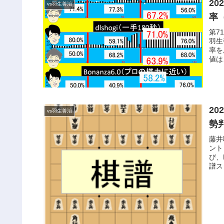
20
vs羽生善治
率
第7
羽生
率を
値は
20
vs羽生善治
勢
藤井
ント
び、
譜ス