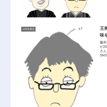
王
vs羽生善治
味
藤井
が2
さん
SN