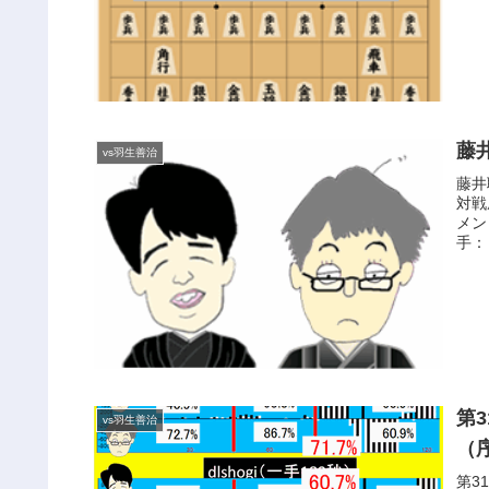
藤
vs羽生善治
藤井
対戦
メン
手： 
第
vs羽生善治
（
第3