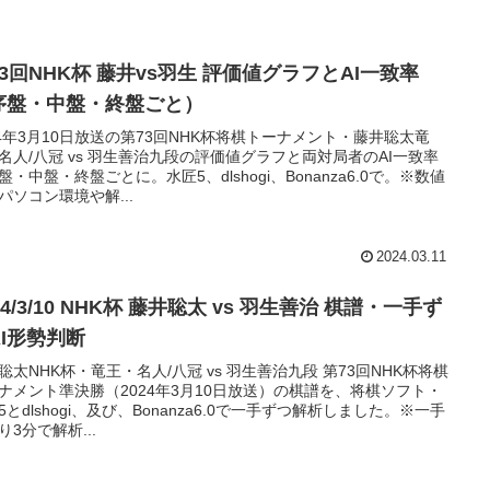
3回NHK杯 藤井vs羽生 評価値グラフとAI一致率
序盤・中盤・終盤ごと）
24年3月10日放送の第73回NHK杯将棋トーナメント・藤井聡太竜
名人/八冠 vs 羽生善治九段の評価値グラフと両対局者のAI一致率
盤・中盤・終盤ごとに。水匠5、dlshogi、Bonanza6.0で。※数値
パソコン環境や解...
2024.03.11
24/3/10 NHK杯 藤井聡太 vs 羽生善治 棋譜・一手ず
AI形勢判断
聡太NHK杯・竜王・名人/八冠 vs 羽生善治九段 第73回NHK杯将棋
ナメント準決勝（2024年3月10日放送）の棋譜を、将棋ソフト・
5とdlshogi、及び、Bonanza6.0で一手ずつ解析しました。※一手
り3分で解析...