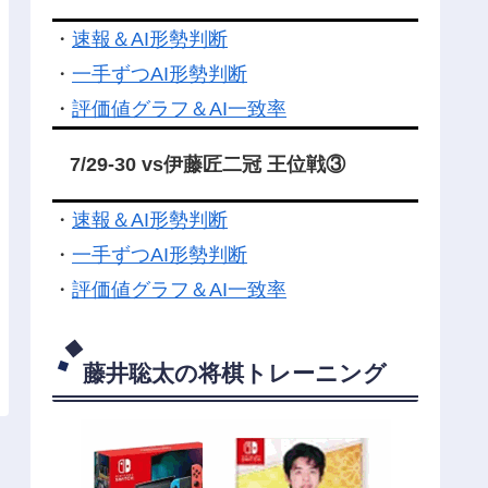
・
速報＆AI形勢判断
・
一手ずつAI形勢判断
・
評価値グラフ＆AI一致率
7/29-30 vs伊藤匠二冠 王位戦③
・
速報＆AI形勢判断
・
一手ずつAI形勢判断
・
評価値グラフ＆AI一致率
藤井聡太の将棋トレーニング