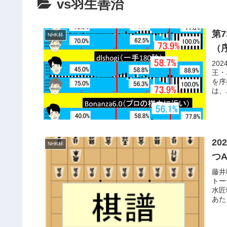
vs羽生善治
第7
NHK杯
（
20
王・
を序
は、
20
NHK杯
つ
藤井
トー
水匠
あた