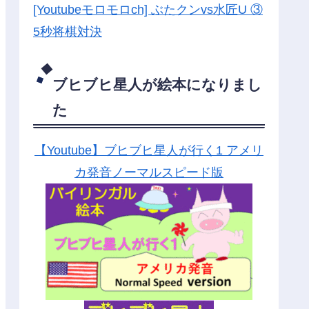
[Youtubeモロモロch] ぶたクンvs水匠U ③
5
秒将棋対決
ブヒブヒ星人が絵本になりまし
た
【Youtube】ブヒブヒ星人が行く1 アメリ
カ発音ノーマルスピード版