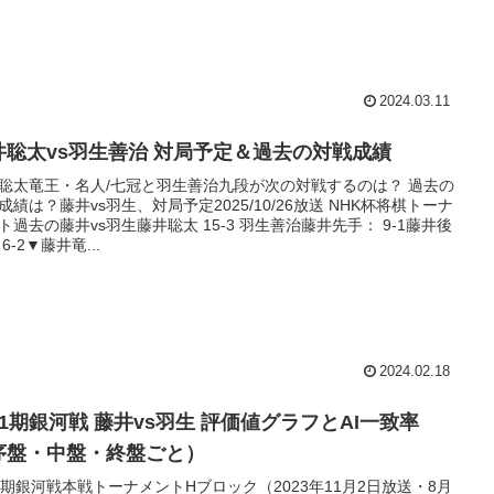
2024.03.11
井聡太vs羽生善治 対局予定＆過去の対戦成績
聡太竜王・名人/七冠と羽生善治九段が次の対戦するのは？ 過去の
成績は？藤井vs羽生、対局予定2025/10/26放送 NHK杯将棋トーナ
ト過去の藤井vs羽生藤井聡太 15-3 羽生善治藤井先手： 9-1藤井後
6-2▼藤井竜...
2024.02.18
31期銀河戦 藤井vs羽生 評価値グラフとAI一致率
序盤・中盤・終盤ごと）
1期銀河戦本戦トーナメントHブロック（2023年11月2日放送・8月