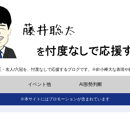
王・名人/六冠を、忖度なしで応援するブログです。※針小棒大な表現や
イベント他
AI形勢判断
※本サイトにはプロモーションが含まれています