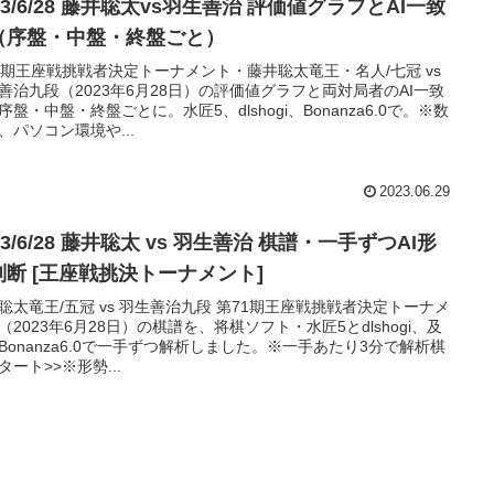
23/6/28 藤井聡太vs羽生善治 評価値グラフとAI一致
（序盤・中盤・終盤ごと）
1期王座戦挑戦者決定トーナメント・藤井聡太竜王・名人/七冠 vs
善治九段（2023年6月28日）の評価値グラフと両対局者のAI一致
序盤・中盤・終盤ごとに。水匠5、dlshogi、Bonanza6.0で。※数
、パソコン環境や...
2023.06.29
23/6/28 藤井聡太 vs 羽生善治 棋譜・一手ずつAI形
判断 [王座戦挑決トーナメント]
聡太竜王/五冠 vs 羽生善治九段 第71期王座戦挑戦者決定トーナメ
（2023年6月28日）の棋譜を、将棋ソフト・水匠5とdlshogi、及
Bonanza6.0で一手ずつ解析しました。※一手あたり3分で解析棋
タート>>※形勢...