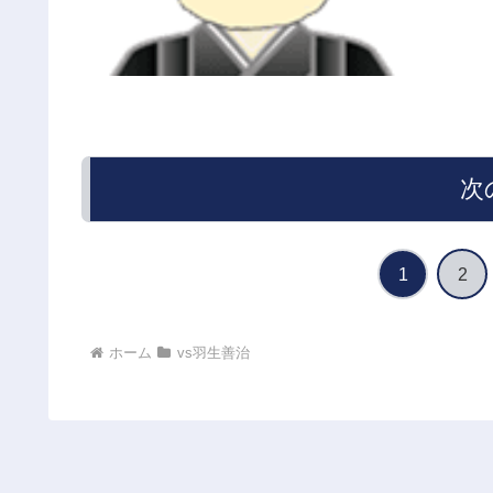
次
1
2
ホーム
vs羽生善治