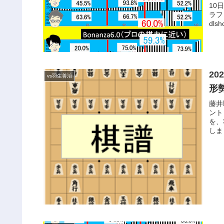
10
ラフ
dlsh
20
vs羽生善治
形勢
藤井
ント
を、
しま