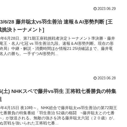
2023.06.29
23/6/28 藤井聡太vs羽生善治 速報＆AI形勢判断 [王
戦挑決トーナメント]
23年6月28日、第71期王座戦挑戦者決定トーナメント準決勝・藤井
竜王・名人/七冠 vs 羽生善治九段。速報＆AI形勢判断。現在の形
終局）中継・解説・消費時間ほか情報21:25頃確認まで、藤井竜
名人の勝ち。一手ずつAI形勢判...
2023.06.28
15(土) NHKスペで藤井vs羽生 王将戦七番勝負の特集
組
23年4月15日 夜10時～。NHK総合で藤井聡太vs羽生善治の第72期王
七番勝負の特集番組「羽生善治 52歳の格闘 ~藤井聡太との七番
~」が放送される。無敵の強さを誇る藤井聡太六冠（２０歳）が、
ぬ苦戦を強いられた王将戦七番...