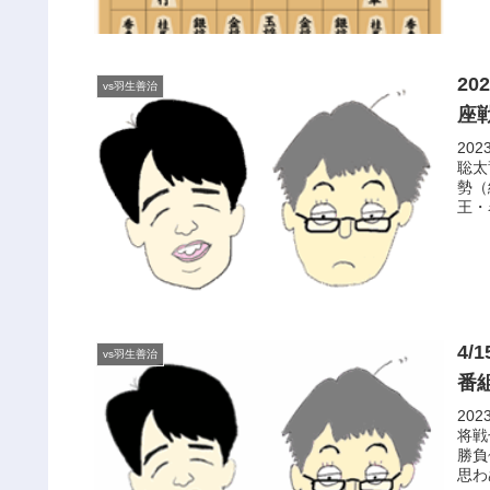
20
vs羽生善治
座
20
聡太
勢（
王・
4/
vs羽生善治
番
20
将戦
勝負
思わ