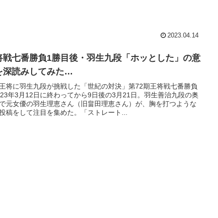
2023.04.14
将戦七番勝負1勝目後・羽生九段「ホッとした」の意
を深読みしてみた…
王将に羽生九段が挑戦した「世紀の対決」第72期王将戦七番勝負
023年3月12日に終わってから9日後の3月21日。羽生善治九段の奥
で元女優の羽生理恵さん（旧畠田理恵さん）が、胸を打つような
S投稿をして注目を集めた。「ストレート...