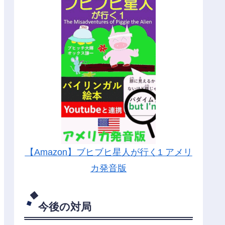
【Amazon】ブヒブヒ星人が行く1 アメリ
カ発音版
今後の対局