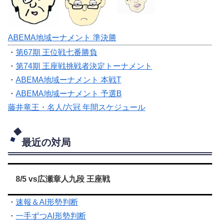
ABEMA地域ーナメント 準決勝
・
第67期 王位戦七番勝負
・
第74期 王座戦挑戦者決定トーナメント
・
ABEMA地域ーナメント 本戦T
・
ABEMA地域ーナメント 予選B
藤井竜王・名人/六冠 年間スケジュール
最近の対局
8/5 vs広瀬章人九段 王座戦
・
速報＆AI形勢判断
・
一手ずつAI形勢判断