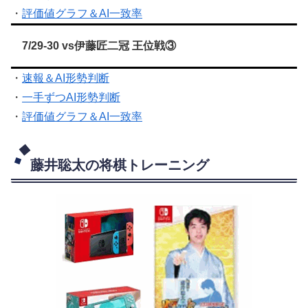
・
評価値グラフ＆AI一致率
7/29-30 vs伊藤匠二冠 王位戦③
・
速報＆AI形勢判断
・
一手ずつAI形勢判断
・
評価値グラフ＆AI一致率
藤井聡太の将棋トレーニング