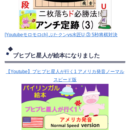
[Youtubeモロモロch] ぶたクンvs水匠U ③ 5
秒将棋対決
ブヒブヒ星人が絵本になりました
【Youtube】ブヒブヒ星人が行く1 アメリカ発音ノーマル
スピード版