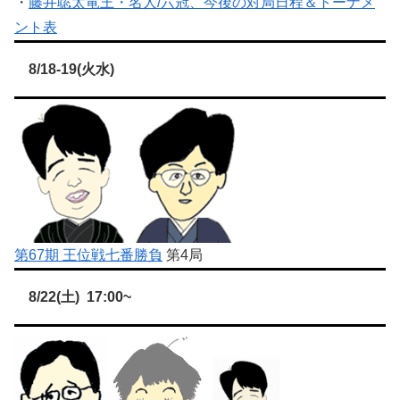
・
藤井聡太竜王・名人/六冠、今後の対局日程＆トーナメ
ント表
8/18-19(火水)
第67期 王位戦七番勝負
第4局
8/22(土) 17:00~