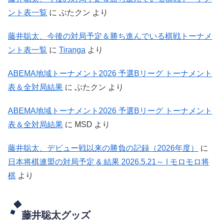
ント表一覧
に
ぶたクン
より
藤井聡太、今後の対局予定＆勝ち進んでいる棋戦トーナメ
ント表一覧
に
Tiranga
より
ABEMA地域トーナメント2026 予選Bリーグ トーナメント
表＆全対局結果
に
ぶたクン
より
ABEMA地域トーナメント2026 予選Bリーグ トーナメント
表＆全対局結果
に
MSD
より
藤井聡太、デビュー戦以来の勝負の記録（2026年度）
に
日本将棋連盟の対局予定 & 結果 2026.5.21～ | モロモロ将
棋
より
藤井聡太グッズ