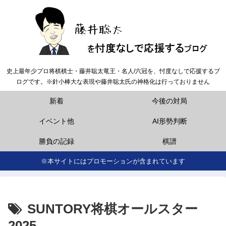
史上最年少プロ将棋棋士・藤井聡太竜王・名人/六冠を、忖度なしで応援するブ
ログです。※針小棒大な表現や藤井聡太氏の神格化は行っておりません
新着
今後の対局
イベント他
AI形勢判断
勝負の記録
棋譜
※本サイトにはプロモーションが含まれています
SUNTORY将棋オールスター
2025