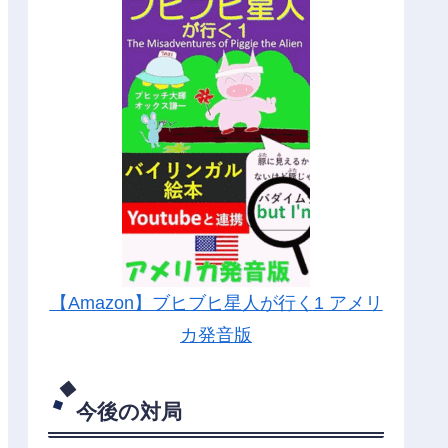
【Amazon】ブヒブヒ星人が行く1 アメリ
カ発音版
今後の対局