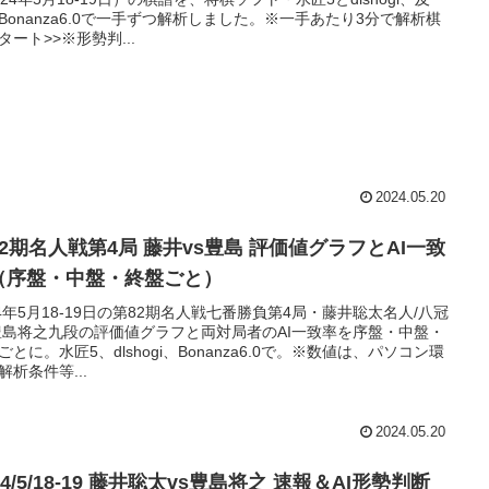
Bonanza6.0で一手ずつ解析しました。※一手あたり3分で解析棋
タート>>※形勢判...
2024.05.20
82期名人戦第4局 藤井vs豊島 評価値グラフとAI一致
（序盤・中盤・終盤ごと）
24年5月18-19日の第82期名人戦七番勝負第4局・藤井聡太名人/八冠
 豊島将之九段の評価値グラフと両対局者のAI一致率を序盤・中盤・
ごとに。水匠5、dlshogi、Bonanza6.0で。※数値は、パソコン環
解析条件等...
2024.05.20
24/5/18-19 藤井聡太vs豊島将之 速報＆AI形勢判断