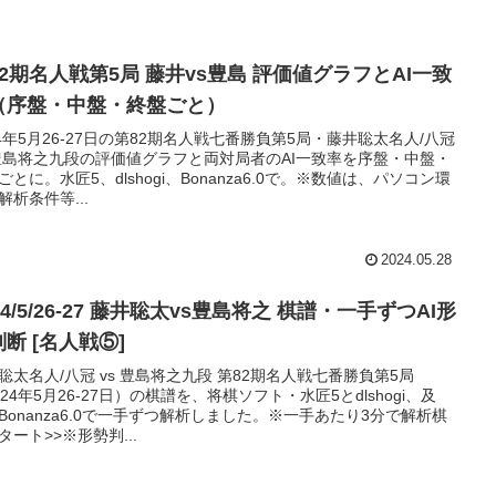
82期名人戦第5局 藤井vs豊島 評価値グラフとAI一致
（序盤・中盤・終盤ごと）
24年5月26-27日の第82期名人戦七番勝負第5局・藤井聡太名人/八冠
 豊島将之九段の評価値グラフと両対局者のAI一致率を序盤・中盤・
ごとに。水匠5、dlshogi、Bonanza6.0で。※数値は、パソコン環
解析条件等...
2024.05.28
24/5/26-27 藤井聡太vs豊島将之 棋譜・一手ずつAI形
断 [名人戦⑤]
聡太名人/八冠 vs 豊島将之九段 第82期名人戦七番勝負第5局
024年5月26-27日）の棋譜を、将棋ソフト・水匠5とdlshogi、及
Bonanza6.0で一手ずつ解析しました。※一手あたり3分で解析棋
タート>>※形勢判...