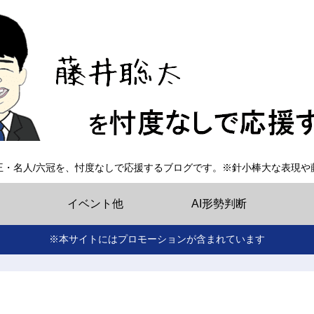
王・名人/六冠を、忖度なしで応援するブログです。※針小棒大な表現や
イベント他
AI形勢判断
※本サイトにはプロモーションが含まれています