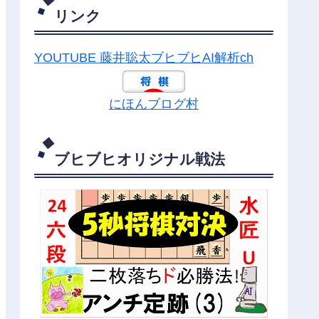
リンク
YOUTUBE 藤井聡太ブヒブヒAI解析ch
にほんブログ村
ブヒブヒオリジナル戦法