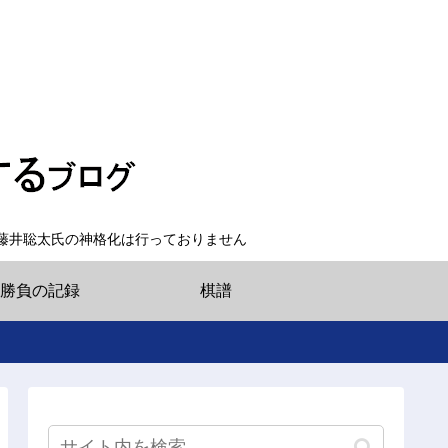
藤井聡太氏の神格化は行っておりません
勝負の記録
棋譜