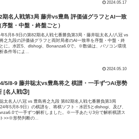
2024.05.17
82期名人戦第3局 藤井vs豊島 評価値グラフとAI一致
（序盤・中盤・終盤ごと）
24年5月8-9日の第82期名人戦七番勝負第3局・藤井聡太名人/八冠 vs
将之九段の評価値グラフと両対局者のAI一致率を序盤・中盤・終
とに。水匠5、dlshogi、Bonanza6.0で。※数値は、パソコン環境
析条件等によ...
2024.05.10
24/5/8-9 藤井聡太vs豊島将之 棋譜・一手ずつAI形勢
 [名人戦③]
聡太名人/八冠 vs 豊島将之九段 第82期名人戦七番勝負第3局
024年5月8-9日）の棋譜を、将棋ソフト・水匠5とdlshogi、及び、
nanza6.0で一手ずつ解析しました。※一手あたり3分で解析棋譜ス
ト>>※形勢判断の...