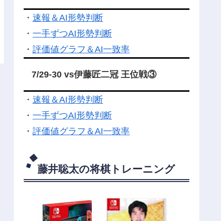
・
速報＆AI形勢判断
・
一手ずつAI形勢判断
・
評価値グラフ＆AI一致率
7/29-30 vs伊藤匠二冠 王位戦③
・
速報＆AI形勢判断
・
一手ずつAI形勢判断
・
評価値グラフ＆AI一致率
藤井聡太の将棋トレーニング