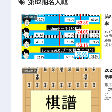
第82期名人戦
第
vs豊島将之
率
20
vs
終盤
境や
20
vs豊島将之
勢判
藤井
（2
び、
譜ス