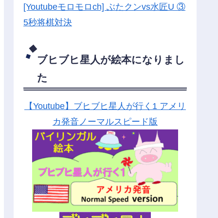
[Youtubeモロモロch] ぶたクンvs水匠U ③
5
秒将棋対決
ブヒブヒ星人が絵本になりまし
た
【Youtube】ブヒブヒ星人が行く1 アメリ
カ発音ノーマルスピード版