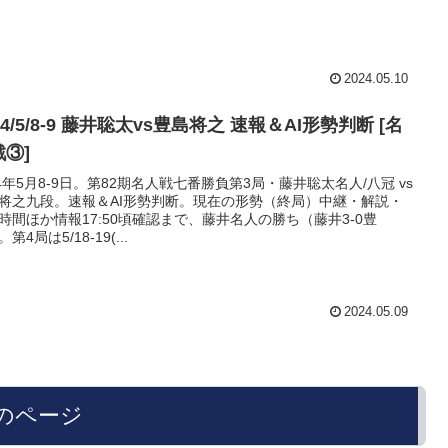
2024.05.10
24/5/8-9 藤井聡太vs豊島将之 速報＆AI形勢判断 [名
戦③]
24年5月8-9日。第82期名人戦七番勝負第3局・藤井聡太名人/八冠 vs
将之九段。速報＆AI形勢判断。現在の形勢（終局）中継・解説・
時間ほか情報17:50頃確認まで、藤井名人の勝ち（藤井3-0豊
第4局は5/18-19(...
2024.05.09
のページ