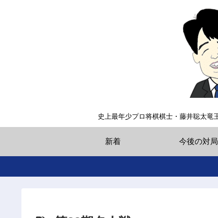
史上最年少プロ将棋棋士・藤井聡太竜
新着
今後の対局