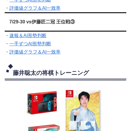
・
評価値グラフ＆AI一致率
7/29-30 vs伊藤匠二冠 王位戦③
・
速報＆AI形勢判断
・
一手ずつAI形勢判断
・
評価値グラフ＆AI一致率
藤井聡太の将棋トレーニング