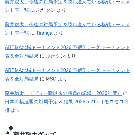
藤井聡太、今後の対局予定＆勝ち進んでいる棋戦トーナメ
ント表一覧
に
ぶたクン
より
藤井聡太、今後の対局予定＆勝ち進んでいる棋戦トーナメ
ント表一覧
に
Tiranga
より
ABEMA地域トーナメント2026 予選Bリーグ トーナメント
表＆全対局結果
に
ぶたクン
より
ABEMA地域トーナメント2026 予選Bリーグ トーナメント
表＆全対局結果
に
MSD
より
藤井聡太、デビュー戦以来の勝負の記録（2026年度）
に
日本将棋連盟の対局予定 & 結果 2026.5.21～ | モロモロ将
棋
より
藤井聡太グッズ