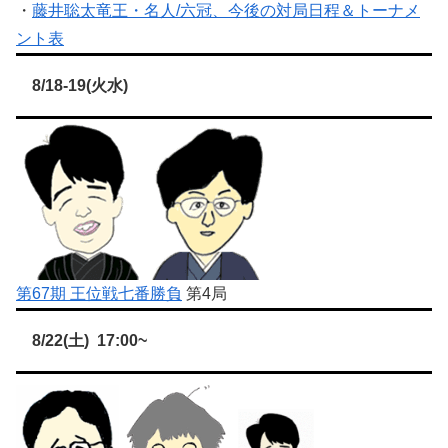
・
藤井聡太竜王・名人/六冠、今後の対局日程＆トーナメ
ント表
8/18-19(火水)
第67期 王位戦七番勝負
第4局
8/22(土) 17:00~