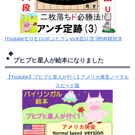
[Youtubeモロモロch] ぶたクンvs水匠U ③ 5
秒将棋対決
ブヒブヒ星人が絵本になりました
【Youtube】ブヒブヒ星人が行く1 アメリカ発音ノーマル
スピード版