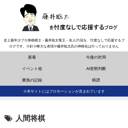
史上最年少プロ将棋棋士・藤井聡太竜王・名人/六冠を、忖度なしで応援するブ
ログです。※針小棒大な表現や藤井聡太氏の神格化は行っておりません
新着
今後の対局
イベント他
AI形勢判断
勝負の記録
棋譜
※本サイトにはプロモーションが含まれています
人間将棋